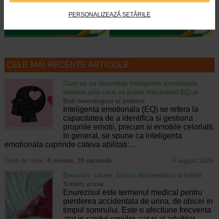
combate uscaciunea si…
zambete! Beneficii Gerovital Kids…
PERSONALIZEAZĂ SETĂRILE
CELE MAI RECENTE ARTICOLE
Cum sa va dezvoltati inteligenta emotionala:
metode prin care va puteti imbunatati EQ-ul
Boli neurologice si psihice
Inteligenta emotionala (EQ) se refera la
capacitatea de a identifica si gestiona
propriile emotii, precum si emotiile celorlalti.
In general, se spune ca inteligenta
emotionala cuprinde cateva abilitati:…
Timp de citire:
4 minute, 39 secunde
6 august 2026
Enurezis: cauze, factori declansatori si solutii
Sistem urinar
Enurezisul este termenul medical pentru
pierderea accidentala de urina, de obicei in
timpul somnului. Este o afectiune frecventa
atat in randul copiilor, cat si al adultilor.