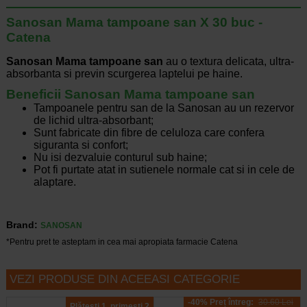
Sanosan Mama tampoane san X 30 buc -
Catena
Sanosan Mama tampoane san
au o textura delicata, ultra-
absorbanta si previn scurgerea laptelui pe haine.
Beneficii Sanosan Mama tampoane san
Tampoanele pentru san de la Sanosan au un rezervor
de lichid ultra-absorbant;
Sunt fabricate din fibre de celuloza care confera
siguranta si confort;
Nu isi dezvaluie conturul sub haine;
Pot fi purtate atat in sutienele normale cat si in cele de
alaptare.
Brand:
SANOSAN
*Pentru pret te asteptam in cea mai apropiata farmacie Catena
VEZI PRODUSE DIN ACEEASI CATEGORIE
-40% Preț întreg:
30.60 Lei
Plătești 1, primești 2