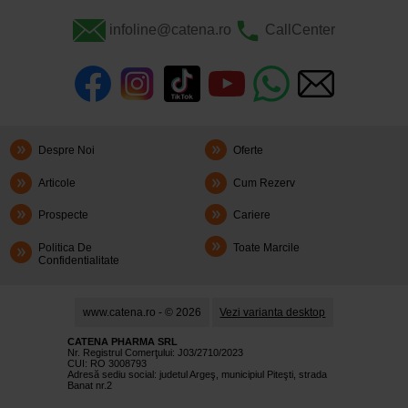
infoline@catena.ro
CallCenter
Despre Noi
Oferte
Articole
Cum Rezerv
Prospecte
Cariere
Politica De
Toate Marcile
Confidentialitate
www.catena.ro - © 2026
Vezi varianta desktop
CATENA PHARMA SRL
Nr. Registrul Comerţului: J03/2710/2023
CUI: RO 3008793
Adresă sediu social: judetul Argeş, municipiul Piteşti, strada
Banat nr.2