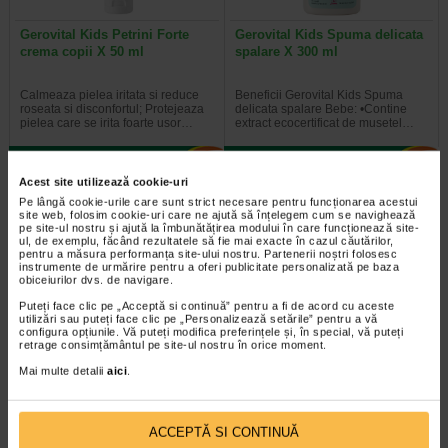
Gerovital Kids Petrini Forte
Gerovital Kids Spuma delicata
crema copii X 50 ml
spalare X 300 ml
Calmeaza pielea iritata si reduce
Beneficii Gerovital Kids Spuma
roseata si disconfortul; Protejeaza
delicata spalare Bebe: •Contine
pielea care se irita foarte usor…
extract ecocertificat de musetel…
Acest site utilizează cookie-uri
Pe lângă cookie-urile care sunt strict necesare pentru funcționarea acestui
-40% Preț întreg:
23.30 Lei
-40% Preț întreg:
30.60 Lei
site web, folosim cookie-uri care ne ajută să înțelegem cum se navighează
Preț redus: 13.98 Lei
Preț redus: 18.36 Lei
pe site-ul nostru și ajută la îmbunătățirea modului în care funcționează site-
ul, de exemplu, făcând rezultatele să fie mai exacte în cazul căutărilor,
pentru a măsura performanța site-ului nostru. Partenerii noștri folosesc
instrumente de urmărire pentru a oferi publicitate personalizată pe baza
obiceiurilor dvs. de navigare.
Puteți face clic pe „Acceptă si continuă” pentru a fi de acord cu aceste
utilizări sau puteți face clic pe „Personalizează setările” pentru a vă
configura opțiunile. Vă puteți modifica preferințele și, în special, vă puteți
retrage consimțământul pe site-ul nostru în orice moment.
Gerovital Kids Ulei ingrijire X
Kids Gel spalare corp si par,
Mai multe detalii
aici
.
150 ml
sensitive, 300 ml, Gerovital
Beneficii Gerovital Kids Ulei
Spalare delicata si eficienta din cap
ACCEPTĂ SI CONTINUĂ
ingrijire Bebe: Uleiul de cocos
pana in picioare. Fara lacrimi! Doar