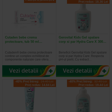
Preț redus: 18.36 Lei
Cutaden bebe crema
Gerovital Kids Gel spalare
protectoare, tub 50 ml…
corp si par Hydra Care X 300…
Cutaden® bebe crema protectoare
Beneficii Gerovital Kids Gel spalare
contine un complex echilibrat de
corp si par Hydra Care: Respecta
componente naturale care ofera…
pH-ul pielii; Cu extract…
-40% Preț întreg:
24.40 Lei
-40% Preț întreg:
32.40 Lei
Preț redus: 14.64 Lei
Preț redus: 19.44 Lei