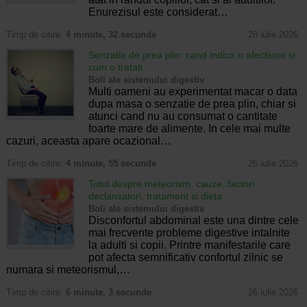
Enurezisul este considerat…
Timp de citire:
4 minute, 32 secunde
28 iulie 2026
Senzatia de prea plin: cand indica o afectiune si
cum o tratati
Boli ale sistemului digestiv
Multi oameni au experimentat macar o data
dupa masa o senzatie de prea plin, chiar si
atunci cand nu au consumat o cantitate
foarte mare de alimente. In cele mai multe
cazuri, aceasta apare ocazional…
Timp de citire:
4 minute, 55 secunde
26 iulie 2026
Totul despre meteorism: cauze, factori
declansatori, tratament si dieta
Boli ale sistemului digestiv
Disconfortul abdominal este una dintre cele
mai frecvente probleme digestive intalnite
la adulti si copii. Printre manifestarile care
pot afecta semnificativ confortul zilnic se
numara si meteorismul,…
Timp de citire:
6 minute, 3 secunde
26 iulie 2026