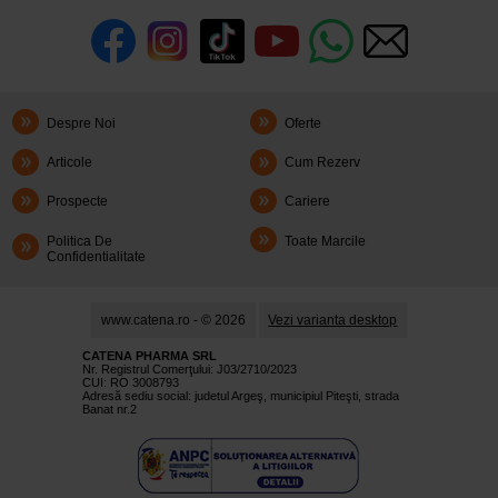
Despre Noi
Oferte
Articole
Cum Rezerv
Prospecte
Cariere
Politica De
Toate Marcile
Confidentialitate
www.catena.ro - © 2026
Vezi varianta desktop
CATENA PHARMA SRL
Nr. Registrul Comerţului: J03/2710/2023
CUI: RO 3008793
Adresă sediu social: judetul Argeş, municipiul Piteşti, strada
Banat nr.2