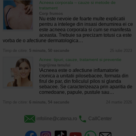
Acneea corporala – cauze si metode de
tratament
Corp frumos
Nu este nevoie de foarte multe explicatii
pentru a intelege din insasi denumirea ei ce
este acneea corporala si cum se manifesta
aceasta. Trebuie sa precizam totusi ca este
vorba de o afectiune dermatologica…
Timp de citire:
5 minute, 50 secunde
25 iulie 2023
Acnee: tipuri, cauze, tratament si preventie
Ingrijirea tenului
\Acneea este o afectiune inflamatorie
cronica a unitatii pilosebacee, formata din
firul de par, din foliculul pilos si glanda
sebacee. Se caracterizeaza prin aparitia de
comedoane, papule, pustule sau…
Timp de citire:
6 minute, 54 secunde
24 martie 2026
infoline@catena.ro
CallCenter