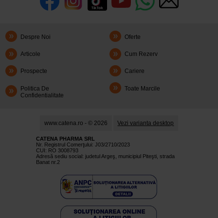
Despre Noi
Oferte
Articole
Cum Rezerv
Prospecte
Cariere
Politica De
Toate Marcile
Confidentialitate
www.catena.ro - © 2026
Vezi varianta desktop
CATENA PHARMA SRL
Nr. Registrul Comerţului: J03/2710/2023
CUI: RO 3008793
Adresă sediu social: judetul Argeş, municipiul Piteşti, strada
Banat nr.2