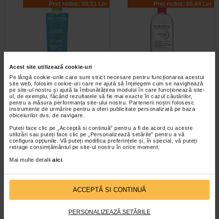
Preț redus: 90.51 Lei
Preț redus: 86.64 Lei
Acest site utilizează cookie-uri
Sebium Gel Spumant pentru
Bioderma Sensibio H2O
Pe lângă cookie-urile care sunt strict necesare pentru funcționarea acestui
curatarea tenului gras X 500 ml
Solutie Micelara X 500 ml
site web, folosim cookie-uri care ne ajută să înțelegem cum se navighează
pe site-ul nostru și ajută la îmbunătățirea modului în care funcționează site-
ul, de exemplu, făcând rezultatele să fie mai exacte în cazul căutărilor,
pentru a măsura performanța site-ului nostru. Partenerii noștri folosesc
Bioderma Sebium Gel Spumant
Solutia Micelara Sensibio H2O de
instrumente de urmărire pentru a oferi publicitate personalizată pe baza
este solutia ideala pentru curatarea
la Bioderma este recomandata atat
obiceiurilor dvs. de navigare.
tenului gras. Formula sa…
pentru demachierea tenului cat si…
Puteți face clic pe „Acceptă si continuă” pentru a fi de acord cu aceste
utilizări sau puteți face clic pe „Personalizează setările” pentru a vă
configura opțiunile. Vă puteți modifica preferințele și, în special, vă puteți
retrage consimțământul pe site-ul nostru în orice moment.
-40% Preț întreg:
77.90 Lei
-40% Preț întreg:
78.20 Lei
Mai multe detalii
aici
.
Preț redus: 46.74 Lei
Preț redus: 46.92 Lei
ACCEPTĂ SI CONTINUĂ
PERSONALIZEAZĂ SETĂRILE