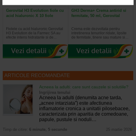
Gerovital H3 Evolution fiole cu
GH3 Derma+ Crema antirid si
acid hialuronic X 10 fiole
fermitate, 50 ml, Gerovital
Fiolele cu acid hialuronic Gerovital
Crema este dezvoltata pentru
H3 Evolution de la Farmec SA au
intretinerea tenurilor ridate, lipsite
efecte intens hidratante si de…
de fermitate, tinere sau mature si…
ARTICOLE RECOMANDATE
Acneea la adulti: care sunt cauzele si solutiile?
Ingrijirea tenului
Acneea la adulti (denumita acne tarda,
„acnee intarziata”) este afectiunea
inflamatorie cronica a unitatii pilosebacee,
caracterizata prin aparitia de comedoane,
papule, pustule si noduli…
Timp de citire:
6 minute, 5 secunde
25 martie 2026