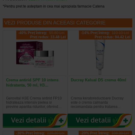
*Pentru pret te asteptam in cea mai apropiata farmacie Catena
VEZI PRODUSE DIN ACEEASI CATEGORIE
-40% Preț întreg:
55.80 Lei
-14% Preț întreg:
110.10 Lei
Preț redus: 33.48 Lei
Preț redus: 94.42 Lei
Crema antirid SPF 10 intens
Ducray Kelual DS crema 40ml
hidratanta, 50 ml, H3…
Gerovital H3E Crema antirid FP10
Crema keratoreductoare Ducray
hidrateaza intensiv pielea si
este o crema calmanta
previne aparitia ridurilor, oferind…
recomandata pentru tratarea…
-30% Preț întreg:
129,30 Lei
-20% Preț întreg:
108.30 Lei