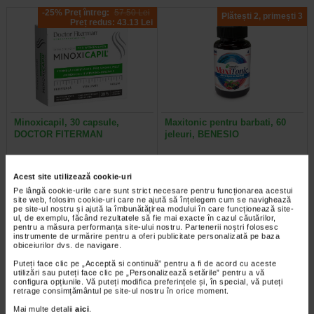
-25% Preț întreg:
57.50 Lei
Plătești 2, primești 3
Preț redus: 43.13 Lei
Minoxicapil, 30 capsule,
Maxitonic pentru barbati, 60
DOCTOR FITERMAN
jeleuri, BENESIO
Doctor Fiterman MINOXICAPIL este
Benesio MaxiTonic jeleuri pentru
o formula fortifianta alcatuita din
barbati este un supliment alimentar
Acest site utilizează cookie-uri
aminoacizi, minerale si 11…
sub forma de jeleuri cu aroma…
Pe lângă cookie-urile care sunt strict necesare pentru funcționarea acestui
site web, folosim cookie-uri care ne ajută să înțelegem cum se navighează
pe site-ul nostru și ajută la îmbunătățirea modului în care funcționează site-
ul, de exemplu, făcând rezultatele să fie mai exacte în cazul căutărilor,
pentru a măsura performanța site-ului nostru. Partenerii noștri folosesc
instrumente de urmărire pentru a oferi publicitate personalizată pe baza
obiceiurilor dvs. de navigare.
Plătești 2, primești 3
Plătești 2, primești 3
Puteți face clic pe „Acceptă si continuă” pentru a fi de acord cu aceste
utilizări sau puteți face clic pe „Personalizează setările” pentru a vă
configura opțiunile. Vă puteți modifica preferințele și, în special, vă puteți
retrage consimțământul pe site-ul nostru în orice moment.
Mai multe detalii
aici
.