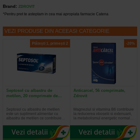
Brand:
ZDROVIT
*Pentru pret te asteptam in cea mai apropiata farmacie Catena
VEZI PRODUSE DIN ACEEASI CATEGORIE
Plătești 1, primești 2
-20%
Septosol cu albastru de
Anticarcel, 56 comprimate,
metilen, 20 comprimate de…
Zdrovit
Septosol cu albastru de metilen
Magneziul si vitamina B6 contribuie
este un supliment alimentar cu
la reducerea oboselii si extenuarii,
albastru de metilen ce contribuie…
la metabolismul energetic normal…