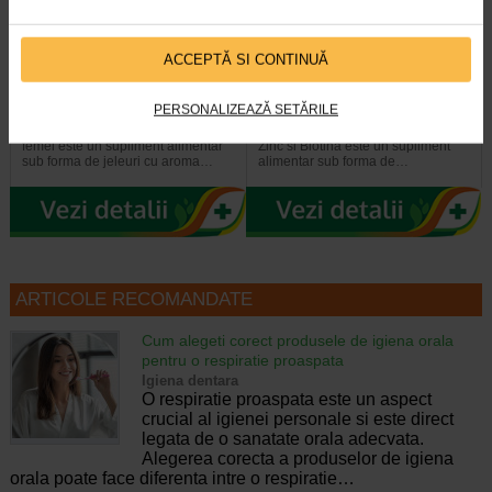
ACCEPTĂ SI CONTINUĂ
Maxitonic pentru femei, 60
COLAGEN + Vit C, Zinc si
jeleuri, BENESIO
Biotina, 20 comprimate…
PERSONALIZEAZĂ SETĂRILE
Benesio MaxiTonic jeleuri pentru
Naturalis Colagen + Vitamina C,
femei este un supliment alimentar
Zinc si Biotina este un supliment
sub forma de jeleuri cu aroma…
alimentar sub forma de…
ARTICOLE RECOMANDATE
Cum alegeti corect produsele de igiena orala
pentru o respiratie proaspata
Igiena dentara
O respiratie proaspata este un aspect
crucial al igienei personale si este direct
legata de o sanatate orala adecvata.
Alegerea corecta a produselor de igiena
orala poate face diferenta intre o respiratie…