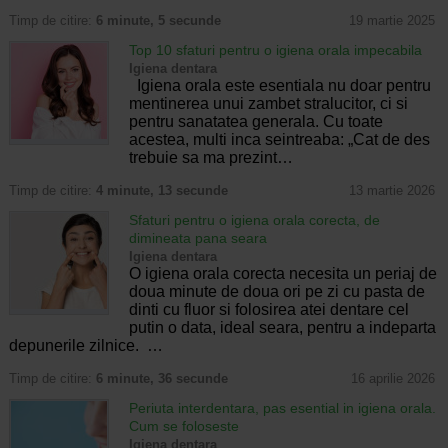
Timp de citire:
6 minute, 5 secunde
19 martie 2025
Top 10 sfaturi pentru o igiena orala impecabila
Igiena dentara
Igiena orala este esentiala nu doar pentru
mentinerea unui zambet stralucitor, ci si
pentru sanatatea generala. Cu toate
acestea, multi inca seintreaba: „Cat de des
trebuie sa ma prezint…
Timp de citire:
4 minute, 13 secunde
13 martie 2026
Sfaturi pentru o igiena orala corecta, de
dimineata pana seara
Igiena dentara
O igiena orala corecta necesita un periaj de
doua minute de doua ori pe zi cu pasta de
dinti cu fluor si folosirea atei dentare cel
putin o data, ideal seara, pentru a indeparta
depunerile zilnice. …
Timp de citire:
6 minute, 36 secunde
16 aprilie 2026
Periuta interdentara, pas esential in igiena orala.
Cum se foloseste
Igiena dentara