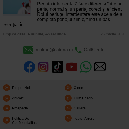
Periuța interdentară face diferența între un
periaj normal și un periaj corect și eficient.
Rolul periuței interdentare este acela de a
completa periajul zilnic, fiind un pas
esențial în…
Timp de citire:
4 minute, 43 secunde
26 martie 2020
infoline@catena.ro
CallCenter
Despre Noi
Oferte
Articole
Cum Rezerv
Prospecte
Cariere
Politica De
Toate Marcile
Confidentialitate