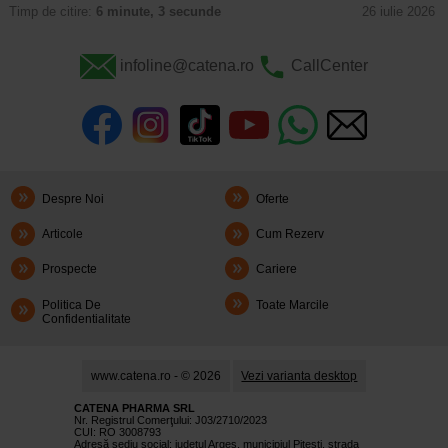
Timp de citire:
6 minute, 3 secunde
26 iulie 2026
infoline@catena.ro
CallCenter
Despre Noi
Oferte
Articole
Cum Rezerv
Prospecte
Cariere
Politica De
Toate Marcile
Confidentialitate
www.catena.ro - © 2026
Vezi varianta desktop
CATENA PHARMA SRL
Nr. Registrul Comerţului: J03/2710/2023
CUI: RO 3008793
Adresă sediu social: judetul Argeş, municipiul Piteşti, strada