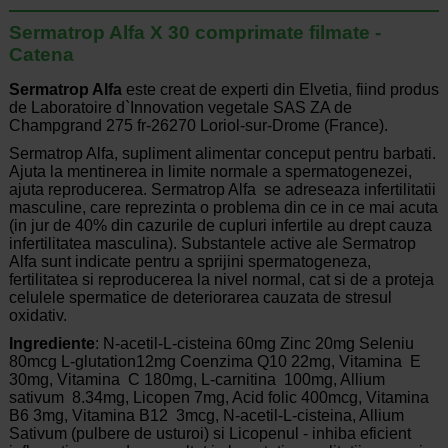
Sermatrop Alfa X 30 comprimate filmate -
Catena
Sermatrop Alfa
este creat de experti din Elvetia, fiind produs
de Laboratoire d`Innovation vegetale SAS ZA de
Champgrand 275 fr-26270 Loriol-sur-Drome (France).
Sermatrop Alfa, supliment alimentar conceput pentru barbati.
Ajuta la mentinerea in limite normale a spermatogenezei,
ajuta reproducerea. Sermatrop Alfa se adreseaza infertilitatii
masculine, care reprezinta o problema din ce in ce mai acuta
(in jur de 40% din cazurile de cupluri infertile au drept cauza
infertilitatea masculina). Substantele active ale Sermatrop
Alfa sunt indicate pentru a sprijini spermatogeneza,
fertilitatea si reproducerea la nivel normal, cat si de a proteja
celulele spermatice de deteriorarea cauzata de stresul
oxidativ.
Ingrediente
: N-acetil-L-cisteina 60mg Zinc 20mg Seleniu
80mcg L-glutation12mg Coenzima Q10 22mg, Vitamina E
30mg, Vitamina C 180mg, L-carnitina 100mg, Allium
sativum 8.34mg, Licopen 7mg, Acid folic 400mcg, Vitamina
B6 3mg, Vitamina B12 3mcg, N-acetil-L-cisteina, Allium
Sativum (pulbere de usturoi) si Licopenul - inhiba eficient