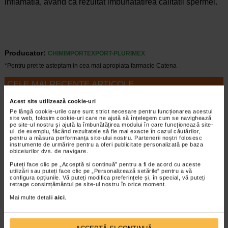
inflamatia, avand ca rezultat imbunatatirea calitatii spermei.
Producator:
CHIMIMPORTEXPORT-PLURIMEX
*Pentru pret te asteptam in cea mai apropiata farmacie Catena
CELE MAI RECENTE ARTICOLE
Acest site utilizează cookie-uri
Cum sa va dezvoltati inteligenta emotionala:
Pe lângă cookie-urile care sunt strict necesare pentru funcționarea acestui
metode prin care va puteti imbunatati EQ-ul
site web, folosim cookie-uri care ne ajută să înțelegem cum se navighează
Boli neurologice si psihice
pe site-ul nostru și ajută la îmbunătățirea modului în care funcționează site-
Inteligenta emotionala (EQ) se refera la
ul, de exemplu, făcând rezultatele să fie mai exacte în cazul căutărilor,
pentru a măsura performanța site-ului nostru. Partenerii noștri folosesc
capacitatea de a identifica si gestiona
instrumente de urmărire pentru a oferi publicitate personalizată pe baza
propriile emotii, precum si emotiile celorlalti.
obiceiurilor dvs. de navigare.
In general, se spune ca inteligenta
Puteți face clic pe „Acceptă si continuă” pentru a fi de acord cu aceste
emotionala cuprinde cateva abilitati:…
utilizări sau puteți face clic pe „Personalizează setările” pentru a vă
configura opțiunile. Vă puteți modifica preferințele și, în special, vă puteți
Timp de citire:
4 minute, 39 secunde
6 august 2026
retrage consimțământul pe site-ul nostru în orice moment.
Mai multe detalii
aici
.
Enurezis: cauze, factori declansatori si solutii
Sistem urinar
Enurezisul este termenul medical pentru
pierderea accidentala de urina, de obicei in