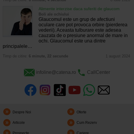
Alimente interzise daca suferiti de glaucom
Boli ale ochiului
Glaucomul este un grup de afectiuni
oculare care pot provoca orbire (pierderea
vederii). Aceasta tulburare este adesea
cauzata de o presiune anormal de mare in
ochi. Glaucomul este una dintre
principalele…
Timp de citire:
6 minute, 22 secunde
1 august 2024
infoline@catena.ro
CallCenter
Despre Noi
Oferte
Articole
Cum Rezerv
Prospecte
Cariere