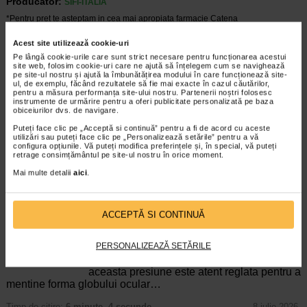
Producator:
SIFI-ITALIA
*Pentru pret te asteptam in cea mai apropiata farmacie Catena
ARTICOLE RECOMANDATE
Acest site utilizează cookie-uri
Pe lângă cookie-urile care sunt strict necesare pentru funcționarea acestui
site web, folosim cookie-uri care ne ajută să înțelegem cum se navighează
Glaucom: cauze, simptome, diagnostic,
pe site-ul nostru și ajută la îmbunătățirea modului în care funcționează site-
tratament
ul, de exemplu, făcând rezultatele să fie mai exacte în cazul căutărilor,
pentru a măsura performanța site-ului nostru. Partenerii noștri folosesc
Boli ale ochiului
instrumente de urmărire pentru a oferi publicitate personalizată pe baza
Glaucomul este, mai degraba, un grup de
obiceiurilor dvs. de navigare.
tulburari oculare care afecteaza nervul
Puteți face clic pe „Acceptă si continuă” pentru a fi de acord cu aceste
optic, elementul de a carui stare de
utilizări sau puteți face clic pe „Personalizează setările” pentru a vă
sanatate depinde vederea buna. O
configura opțiunile. Vă puteți modifica preferințele și, în special, vă puteți
presiune anormal de mare la nivelul ochiului sta,…
retrage consimțământul pe site-ul nostru în orice moment.
Mai multe detalii
aici
.
Timp de citire:
6 minute, 21 secunde
11 decembrie 2024
Tensiune oculara: cauze, simptome, diagnostic si
tratament
ACCEPTĂ SI CONTINUĂ
Boli ale ochiului
Tensiunea oculara reprezinta presiunea
PERSONALIZEAZĂ SETĂRILE
exercitata de lichidele din interiorul ochiului
asupra structurilor oculare. In mod normal,
aceasta presiune este atent reglata pentru a
mentine forma globului ocular…
Timp de citire:
6 minute, 4 secunde
8 iulie 2026