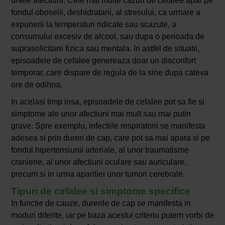
unele afectiuni. Cele mai multe cazuri de cefalee apar pe
fondul oboselii, deshidratarii, al stresului, ca urmare a
expunerii la temperaturi ridicate sau scazute, a
consumului excesiv de alcool, sau dupa o perioada de
suprasolicitare fizica sau mentala. In astfel de situatii,
episoadele de cefalee genereaza doar un disconfort
temporar, care dispare de regula de la sine dupa cateva
ore de odihna.
In acelasi timp insa, episoadele de cefalee pot sa fie si
simptome ale unor afectiuni mai mult sau mai putin
grave. Spre exemplu, infectiile respiratorii se manifesta
adesea si prin dureri de cap, care pot sa mai apara si pe
fondul hipertensiunii arteriale, al unor traumatisme
craniene, al unor afectiuni oculare sau auriculare,
precum si in urma aparitiei unor tumori cerebrale.
Tipuri de cefalee si simptome specifice
In functie de cauze, durerile de cap se manifesta in
moduri diferite, iar pe baza acestui criteriu putem vorbi de