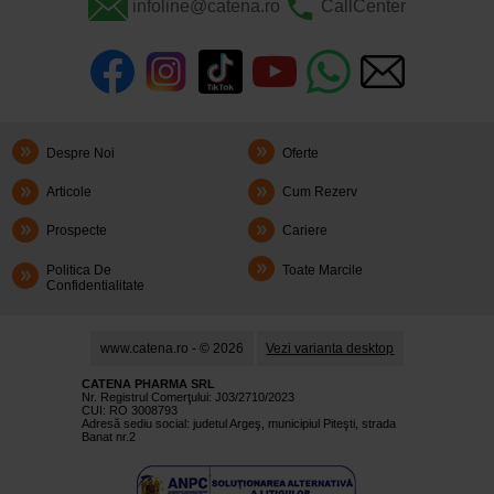
infoline@catena.ro
CallCenter
Despre Noi
Oferte
Articole
Cum Rezerv
Prospecte
Cariere
Politica De
Toate Marcile
Confidentialitate
www.catena.ro - © 2026
Vezi varianta desktop
CATENA PHARMA SRL
Nr. Registrul Comerţului: J03/2710/2023
CUI: RO 3008793
Adresă sediu social: judetul Argeş, municipiul Piteşti, strada
Banat nr.2