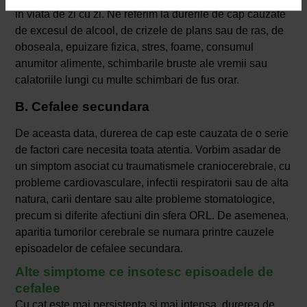
in viata de zi cu zi. Ne referim la durerile de cap cauzate
de excesul de alcool, de crizele de plans sau de ras, de
oboseala, epuizare fizica, stres, foame, consumul
anumitor alimente, schimbarile bruste ale vremii sau
calatoriile lungi cu multe schimbari de fus orar.
B. Cefalee secundara
De aceasta data, durerea de cap este cauzata de o serie
de factori care necesita toata atentia. Vorbim asadar de
un simptom asociat cu traumatismele craniocerebrale, cu
probleme cardiovasculare, infectii respiratorii sau de alta
natura, carii dentare sau alte probleme stomatologice,
precum si diferite afectiuni din sfera ORL. De asemenea,
aparitia tumorilor cerebrale se numara printre cauzele
episoadelor de cefalee secundara.
Alte simptome ce insotesc episoadele de
cefalee
Cu cat este mai persistenta si mai intensa, durerea de