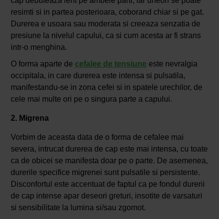
cap debuteaza lent pe ambele parti, iar uneori se poate
resimti si in partea posterioara, coborand chiar si pe gat.
Durerea e usoara sau moderata si creeaza senzatia de
presiune la nivelul capului, ca si cum acesta ar fi strans
intr-o menghina.
O forma aparte de
cefalee de tensiune
este nevralgia
occipitala, in care durerea este intensa si pulsatila,
manifestandu-se in zona cefei si in spatele urechilor, de
cele mai multe ori pe o singura parte a capului.
2. Migrena
Vorbim de aceasta data de o forma de cefalee mai
severa, intrucat durerea de cap este mai intensa, cu toate
ca de obicei se manifesta doar pe o parte. De asemenea,
durerile specifice migrenei sunt pulsatile si persistente.
Disconfortul este accentuat de faptul ca pe fondul durerii
de cap intense apar deseori greturi, insotite de varsaturi
si sensibilitate la lumina si/sau zgomot.