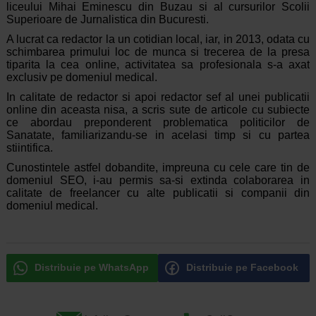
liceului Mihai Eminescu din Buzau si al cursurilor Scolii
Superioare de Jurnalistica din Bucuresti.
A lucrat ca redactor la un cotidian local, iar, in 2013, odata cu
schimbarea primului loc de munca si trecerea de la presa
tiparita la cea online, activitatea sa profesionala s-a axat
exclusiv pe domeniul medical.
In calitate de redactor si apoi redactor sef al unei publicatii
online din aceasta nisa, a scris sute de articole cu subiecte
ce abordau preponderent problematica politicilor de
Sanatate, familiarizandu-se in acelasi timp si cu partea
stiintifica.
Cunostintele astfel dobandite, impreuna cu cele care tin de
domeniul SEO, i-au permis sa-si extinda colaborarea in
calitate de freelancer cu alte publicatii si companii din
domeniul medical.
Distribuie pe WhatsApp
Distribuie pe Facebook