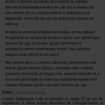
pentru a preveni recurenta episoadelor de cefalee,
precum si intensitatea durerii de cap. De aceasta data
este nevoie de un consult medical si stabilirea unui
diagnostic, in functie de care se stabileste tratamentul
adecvat.
In ceea ce priveste cefaleea secundara, prima optiune
terapeutica se axeaza pe tratarea cauzei care genereaza
durerea de cap. In paralel, se pot administra si
analgezice pentru ameliorarea durerii, insa acestea
trateaza doar efectul si nu cauza.
Mai trebuie spus ca odihna suficienta, respectarea unui
orar fix pentru mesele zilnice, consumul unei cantitati
suficiente de lichide pe timpul zilei, evitarea stresului si a
expunerii prelungite la soare sau substante iritante sunt
metode eficiente pentru a preveni durerile de cap.
Autor:
Catalin Tantareanu
Catalin Tantareanu este un jurnalist cu peste 25 de ani de
experienta in presa scrisa, absolvent de Filologie-Istorie al