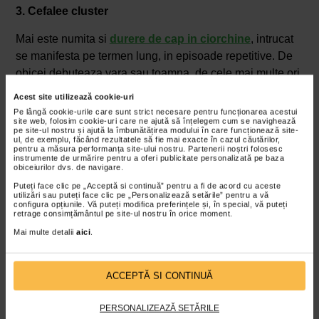
3. Cefalee cluster
Mai este numita si
durere de cap in ciorchine
, intrucat
se manifesta pe termen lung, in episoade repetitive. De
obicei debuteaza vara sau toamna, de cele mai multe ori
pe timpul noptii, si se manifesta prin durere pulsatila sau
Acest site utilizează cookie-uri
constanta resimtita pe o parte a capului, in spatele
Pe lângă cookie-urile care sunt strict necesare pentru funcționarea acestui
site web, folosim cookie-uri care ne ajută să înțelegem cum se navighează
ochiului. De aceasta data vorbim si de simptome vizibile,
pe site-ul nostru și ajută la îmbunătățirea modului în care funcționează site-
ul, de exemplu, făcând rezultatele să fie mai exacte în cazul căutărilor,
pentru ca ochiul respectiv se inroseste, iar pleoapa se
pentru a măsura performanța site-ului nostru. Partenerii noștri folosesc
inflameaza, in timp ce pupila se micsoreaza. Pacientii cu
instrumente de urmărire pentru a oferi publicitate personalizată pe baza
obiceiurilor dvs. de navigare.
cefalee cluster se confrunta frecvent si cu congestie
Puteți face clic pe „Acceptă si continuă” pentru a fi de acord cu aceste
nazala, iar in unele cazuri inflamatia pleoapei se extinde
utilizări sau puteți face clic pe „Personalizează setările” pentru a vă
configura opțiunile. Vă puteți modifica preferințele și, în special, vă puteți
si la nivelul fruntii. Un episod poate dura de la patru ore
retrage consimțământul pe site-ul nostru în orice moment.
la trei zile, cu o frecventa variind de la cateva ori pe luna
Mai multe detalii
aici
.
la cateva ori pe parcursul unui an sau si mai rar.
4. Alte tipuri frecvente de cefalee primara
ACCEPTĂ SI CONTINUĂ
In aceasta categorie intra mai multe forme comune de
PERSONALIZEAZĂ SETĂRILE
cefalee asociate unor factori generatori frecvent intalniti