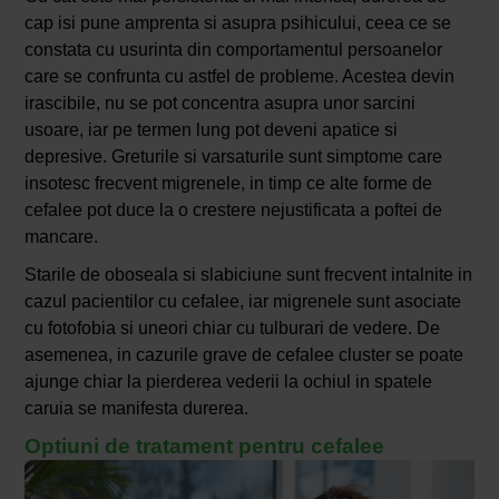
cap isi pune amprenta si asupra psihicului, ceea ce se
constata cu usurinta din comportamentul persoanelor
care se confrunta cu astfel de probleme. Acestea devin
irascibile, nu se pot concentra asupra unor sarcini
usoare, iar pe termen lung pot deveni apatice si
depresive. Greturile si varsaturile sunt simptome care
insotesc frecvent migrenele, in timp ce alte forme de
cefalee pot duce la o crestere nejustificata a poftei de
mancare.
Starile de oboseala si slabiciune sunt frecvent intalnite in
cazul pacientilor cu cefalee, iar migrenele sunt asociate
cu fotofobia si uneori chiar cu tulburari de vedere. De
asemenea, in cazurile grave de cefalee cluster se poate
ajunge chiar la pierderea vederii la ochiul in spatele
caruia se manifesta durerea.
Optiuni de tratament pentru cefalee