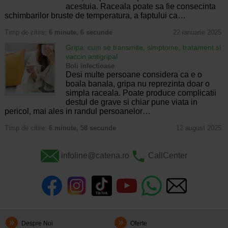
acestuia. Raceala poate sa fie consecinta
schimbarilor bruste de temperatura, a faptului ca…
Timp de citire:
6 minute, 6 secunde
22 ianuarie 2025
Gripa: cum se transmite, simptome, tratament si
vaccin antigripal
Boli infectioase
Desi multe persoane considera ca e o
boala banala, gripa nu reprezinta doar o
simpla raceala. Poate produce complicatii
destul de grave si chiar pune viata in
pericol, mai ales in randul persoanelor…
Timp de citire:
6 minute, 58 secunde
12 august 2025
infoline@catena.ro
CallCenter
Despre Noi
Oferte