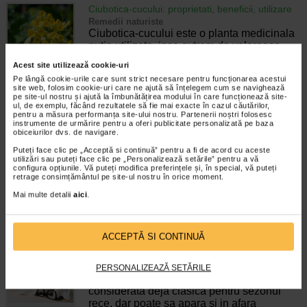
Ciubotica-cucului: proprietati, beneficii, utilizare
Remedii naturiste
Ciubotica-cucului este o planta medicinala
putin utilizata, insa extrem de valoroasa.
Este utilizata de mai mult timp pentru
Acest site utilizează cookie-uri
tratarea afectiunilor care provoaca crampe,
Pe lângă cookie-urile care sunt strict necesare pentru funcționarea acestui
spasme, paralizie si dureri reumatice.…
site web, folosim cookie-uri care ne ajută să înțelegem cum se navighează
pe site-ul nostru și ajută la îmbunătățirea modului în care funcționează site-
Timp de citire:
4 minute, 34 secunde
30 martie 2021
ul, de exemplu, făcând rezultatele să fie mai exacte în cazul căutărilor,
pentru a măsura performanța site-ului nostru. Partenerii noștri folosesc
instrumente de urmărire pentru a oferi publicitate personalizată pe baza
Sinuzita: cauze, manifestari, tratament, preventie
obiceiurilor dvs. de navigare.
Boli ORL
Sinuzita este inflamatia mucoasei
Puteți face clic pe „Acceptă si continuă” pentru a fi de acord cu aceste
utilizări sau puteți face clic pe „Personalizează setările” pentru a vă
sinusurilor — adica a cavitatilor pline cu aer
configura opțiunile. Vă puteți modifica preferințele și, în special, vă puteți
aflate in oasele fetei si ale craniului, in jurul
retrage consimțământul pe site-ul nostru în orice moment.
nasului, ochilor si fruntii. Sinuzita este o
Mai multe detalii
aici
.
afectiune extrem de…
Timp de citire:
6 minute, 19 secunde
21 aprilie 2026
ACCEPTĂ SI CONTINUĂ
Simptome raceala. Cum sa recunoasteti usor
raceala?
Afectiuni de sezon
PERSONALIZEAZĂ SETĂRILE
Raceala comuna este o afectiune
considerata deja clasica pentru sezonul
rece, dar poate sa apara si in afara