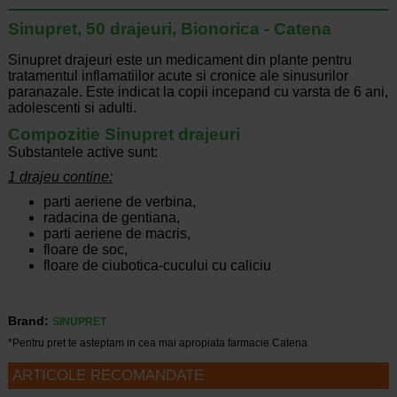
Sinupret, 50 drajeuri, Bionorica - Catena
Sinupret drajeuri este un medicament din plante pentru
tratamentul inflamatiilor acute si cronice ale sinusurilor
paranazale. Este indicat la copii incepand cu varsta de 6 ani,
adolescenti si adulti.
Compozitie Sinupret drajeuri
Substantele active sunt:
1 drajeu contine:
parti aeriene de verbina,
radacina de gentiana,
parti aeriene de macris,
floare de soc,
floare de ciubotica-cucului cu caliciu
Brand:
SINUPRET
*Pentru pret te asteptam in cea mai apropiata farmacie Catena
ARTICOLE RECOMANDATE