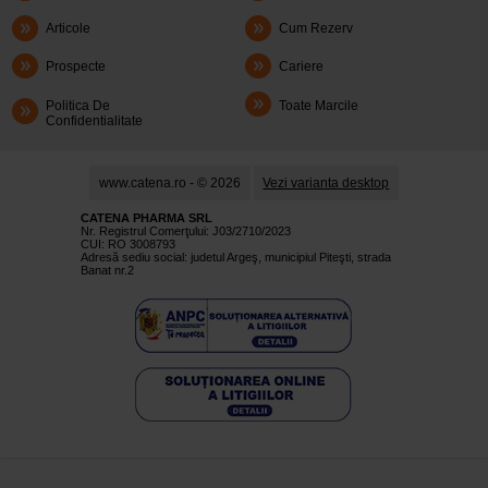
Articole
Cum Rezerv
Prospecte
Cariere
Politica De
Toate Marcile
Confidentialitate
www.catena.ro - © 2026
Vezi varianta desktop
CATENA PHARMA SRL
Nr. Registrul Comerţului: J03/2710/2023
CUI: RO 3008793
Adresă sediu social: judetul Argeş, municipiul Piteşti, strada
Banat nr.2