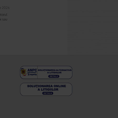
e 2026
torul
bi sau