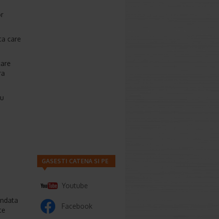
or
ta care
care
ra
ru
GASESTI CATENA SI PE
Youtube
andata
Facebook
te