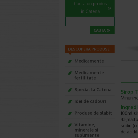
Cauta un produs
in Catena
DESCOPERA PRODUSE
Medicamente
Medicamente
fertilitate
Special la Catena
Sirop 
Minunino
Idei de cadouri
Ingred
Produse de slabit
100ml sir
4:1(malt
Vitamine,
sodiu (c
minerale si
de acidi
suplimente