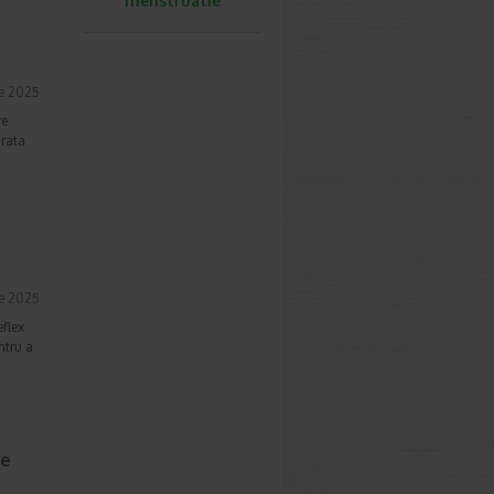
menstruatie
ie 2025
re
arata
ie 2025
eflex
ntru a
me