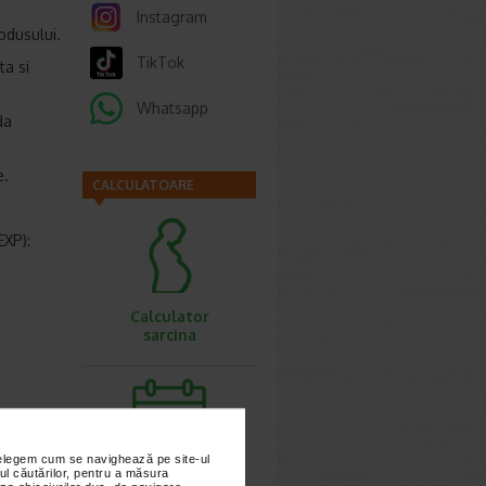
Instagram
odusului.
TikTok
ta si
Whatsapp
da
e.
CALCULATOARE
EXP):
Calculator
sarcina
nțelegem cum se navighează pe site-ul
ul căutărilor, pentru a măsura
Calculator