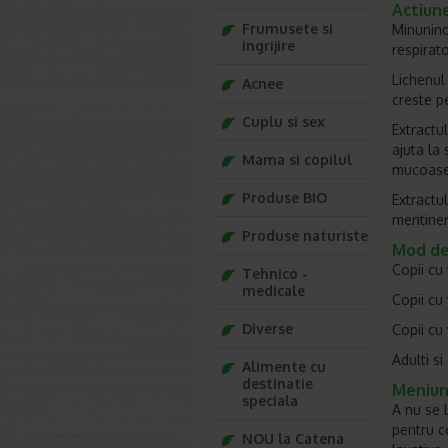
Act­iun
Frumusete si
Minunino
ingrijire
respirato
Lichenul
Acnee
creste pe
Cuplu si sex
Extractul
ajuta la 
Mama si copilul
mucoasei 
Produse BIO
Extractu
mentinere
Produse naturiste
Mod de 
Copii cu 
Tehnico -
medicale
Copii cu 
Diverse
Copii cu 
Adulti si
Alimente cu
destinatie
Men­iun
speciala
A nu se 
pentru c
NOU la Catena