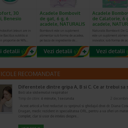
ofort, 30
Acadele Bombovit
Acadele Bombo
i, Benesio
de gat, 6 g, 6
de Calatorie, 6 g
acadele, NATURALIS
acadele, NATUR
robiofort Jeleuri are in
Bombovit este un supliment
Naturalis Bombovit De Ca
e Bacillus subtilis si
alimentar sub forma de acadea,
este un supliment alimen
in proportie de 96%…
pe baza de ingrediente de…
inovator, sub forma de a
TICOLE RECOMANDATE
Diferentele dintre gripa A, B si C. Ce ar trebui sa s
Boli ale sistemului respirator
Timp de citire:
6 minute, 1 secunda
2 decembri
Acest articol a fost redactat cu sprijinul si ghidajul dnei dr. Diana Co
Dragan, medic rezident in specialitatea ORL, pentru a va oferi un mater
complet, clar si usor de inteles despre…