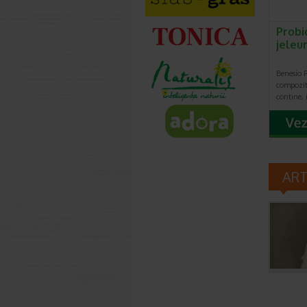
Probi
jeleur
Benesio P
compoziti
contine, 
AR