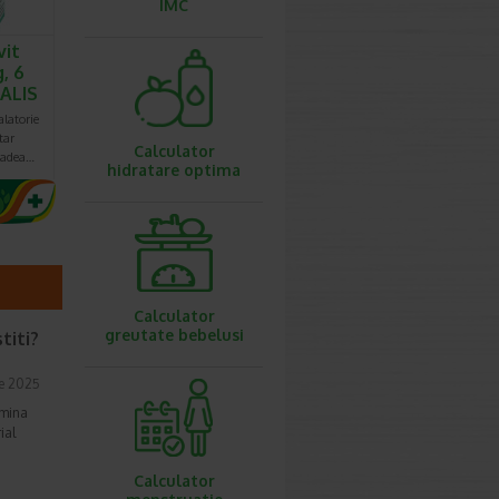
IMC
vit
, 6
ALIS
latorie
tar
Calculator
cadea…
hidratare optima
Calculator
greutate bebelusi
titi?
e 2025
smina
ial
Calculator