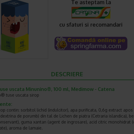
Te asteptam la
cu sfaturi si recomandari
DESCRIERE
Tuse uscata Minunino®, 100 ml, Medimow - Catena
® tuse uscata sirop
iente:
op cont­in: sorbitol lichid (indulcitor), apa purificata, 0,6g extract apos
odextrina de porumb) din tal de Lichen de piatra (Cetraria islandica), b
onservant), guma xantan (agent de ingrosare), acid citric monohidrat 
tate), aroma de lamaie.