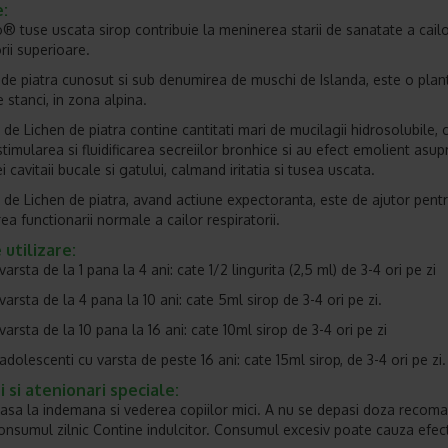
e:
® tuse uscata sirop contribuie la men­inerea starii de sanatate a cail
rii superioare.
 de piatra cunosut si sub denumirea de muschi de Islanda, este o plan
 stanci, in zona alpina.
 de Lichen de piatra cont­ine cantita­ti mari de mucilagii hidrosolubile, 
stimularea si fluidificarea secre­iilor bronhice si au efect emolient asup
cavita­ii bucale si gatului, calmand irita­tia si tusea uscata.
l de Lichen de piatra, avand actiune expectoranta, este de ajutor pent
a functionarii normale a cailor respiratorii.
utilizare:
varsta de la 1 pana la 4 ani: cate 1/2 linguri­ta (2,5 ml) de 3-4 ori pe zi
varsta de la 4 pana la 10 ani: cate 5ml sirop de 3-4 ori pe zi.
varsta de la 10 pana la 16 ani: cate 10ml sirop de 3-4 ori pe zi
 adolescenti cu varsta de peste 16 ani: cate 15ml sirop, de 3-4 ori pe zi.
i si aten­ionari speciale:
lasa la indemana si vederea copiilor mici. A nu se depasi doza recom
onsumul zilnic Con­tine indulcitor. Consumul excesiv poate cauza efec