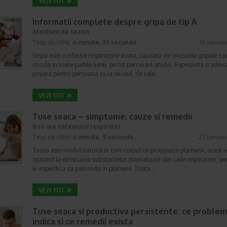
Informatii complete despre gripa de tip A
Afectiuni de sezon
Timp de citire:
6 minute, 30 secunde
16 ianuar
Gripa este o infectie respiratorie acuta, cauzata de virusurile gripale ca
circula in toate partile lumii, pe tot parcursul anului. Reprezinta o adev
povara pentru persoana ce ia virusul, de cele…
Tuse seaca – simptome, cauze si remedii
Boli ale sistemului respirator
Timp de citire:
6 minute, 9 secunde
27 ianuar
Tusea este modul natural in care corpul isi protejeaza plamanii, acest r
ajutand la eliminarea substantelor daunatoare din caile respiratorii, pe
le impiedica sa patrunda in plamani. Toata…
Tuse seaca si productiva persistente: ce proble
indica si ce remedii exista