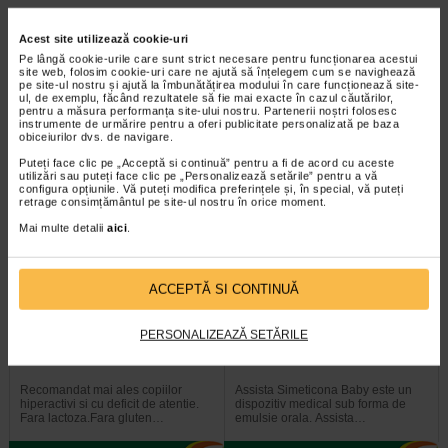
Acest site utilizează cookie-uri
Brand:
Pe lângă cookie-urile care sunt strict necesare pentru funcționarea acestui
MINUNINO
site web, folosim cookie-uri care ne ajută să înțelegem cum se navighează
*Pentru pret te asteptam in cea mai apropiata farmacie Catena
pe site-ul nostru și ajută la îmbunătățirea modului în care funcționează site-
ul, de exemplu, făcând rezultatele să fie mai exacte în cazul căutărilor,
pentru a măsura performanța site-ului nostru. Partenerii noștri folosesc
instrumente de urmărire pentru a oferi publicitate personalizată pe baza
VEZI PRODUSE DIN ACEEASI CATEGORIE
obiceiurilor dvs. de navigare.
Puteți face clic pe „Acceptă si continuă” pentru a fi de acord cu aceste
utilizări sau puteți face clic pe „Personalizează setările” pentru a vă
-25%
Plătești 2, primești 3
configura opțiunile. Vă puteți modifica preferințele și, în special, vă puteți
retrage consimțământul pe site-ul nostru în orice moment.
Mai multe detalii
aici
.
ACCEPTĂ SI CONTINUĂ
Kidimag 3 ani + Magneziu
Simeticona Baby, simeticona
PERSONALIZEAZĂ SETĂRILE
Ionic, 20 plicuri, ZDROVIT
40mg/ml, emulsie, 50 ml…
Recomandat mai ales copiilor
Assista Simeticona Baby este un
hiperactivi si cu deficit de atentie.
dispozitiv medical sub forma de
Fara lactoza.Fara gluten…
emulsie orala. Assista…