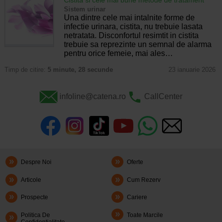
Sistem urinar
Una dintre cele mai intalnite forme de
infectie urinara, cistita, nu trebuie lasata
netratata. Disconfortul resimtit in cistita
trebuie sa reprezinte un semnal de alarma
pentru orice femeie, mai ales…
Timp de citire:
5 minute, 28 secunde
23 ianuarie 2026
infoline@catena.ro
CallCenter
Despre Noi
Oferte
Articole
Cum Rezerv
Prospecte
Cariere
Politica De
Toate Marcile
Confidentialitate