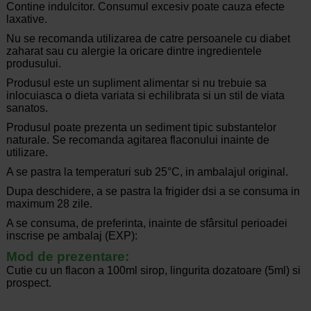
Contine indulcitor. Consumul excesiv poate cauza efecte
laxative.
Nu se recomanda utilizarea de catre persoanele cu diabet
zaharat sau cu alergie la oricare dintre ingredientele
produsului.
Produsul este un supliment alimentar si nu trebuie sa
inlocuiasca o dieta variata si echilibrata si un stil de viata
sanatos.
Produsul poate prezenta un sediment tipic substantelor
naturale. Se recomanda agitarea flaconului inainte de
utilizare.
A se pastra la temperaturi sub 25°C, in ambalajul original.
Dupa deschidere, a se pastra la frigider dsi a se consuma in
maximum 28 zile.
A se consuma, de preferinta, inainte de sfârsitul perioadei
inscrise pe ambalaj (EXP):
Mod de prezentare:
Cutie cu un flacon a 100ml sirop, lingurita dozatoare (5ml) si
prospect.