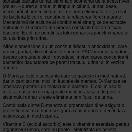
sanatatii tractului urinar, elimina disconfortul de la acest nivel
(de ex. – dureri si arsuri in timpul mictiunii, urinari dese,
miros urât al urinei, volum mic de urina eliminata, etc,) creat
de bacteria E.coli si contribuie la refacerea florei naturale.
Mecanismul de actiune al combinatiei sinergice de extracte
naturale si D-manoza din produs consta in blocarea fixarii
bacteriei E.coli pe peretii tractului urinar si apoi eliminarea ei
cu usurinta prin urina.
Afinele americane au un continut ridicat in antioxidanti, care
provin, partial, din substantele numite PAC/proantocianidine,
despre caretunele studii dovedesc impiedicarea concentrarii
bacteriilor daunatoare pe peretii tractului urinar si in vezica
urinara.
D-Manoza este o substanta care se gaseste in mod natural,
dar in cantitati mai mici, in fructele de merisor. D-Manoza se
ataseaza puternic de tentaculele bacteriei E.coli in asa fel
incât aceasta nu se mai poate mentine atasata de peretii
sistemului urinar si este eliminata prin fluxul de urina.
Combinatia dintre D-manoza si proantocianidine asigura o
protectie mult mai buna si sigura a cailor urinare decât daca
actioneaza in mod separat.
Vitamina C (acidul ascorbic) este o vitamina esentiala pentru
organismul uman, care nu poate ‑ sintetizata de acesta,