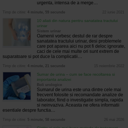
urgenta, intensa de a merge…
Timp de citire:
4 minute, 59 secunde
22 iunie 2021
10 aliati din natura pentru sanatatea tractului
urinar
Sistem urinar
Oamenii vorbesc destul de rar despre
sanatatea tractului urinar, desi problemele
care pot aparea aici nu pot fi deloc ignorate,
caci de cele mai multe ori sunt extrem de
suparatoare si pot duce la complicatii…
Timp de citire:
4 minute, 21 secunde
15 noiembrie 2022
Sumar de urina – cum se face recoltarea si
importanta analizei
Boli urologice
Sumarul de urina este una dintre cele mai
frecvent folosite si recomandate analize de
laborator, fiind o investigatie simpla, rapida
si neinvaziva. Aceasta ne ofera informatii
esentiale despre functia…
Timp de citire:
5 minute, 58 secunde
26 mai 2026
Cistita si cele mai bune metode de tratament