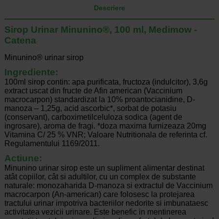
Descriere
Sirop Urinar Minunino®, 100 ml, Medimow -
Catena
Minunino® urinar sirop
Ingrediente:
100ml sirop cont­in: apa purificata, fructoza (indulcitor), 3,6g
extract uscat din fructe de Afin american (Vaccinium
macrocarpon) standardizat la 10% proantocianidine, D-
manoza – 1,25g, acid ascorbic*, sorbat de potasiu
(conservant), carboximetilceluloza sodica (agent de
ingrosare), aroma de fragi. *doza maxima furnizeaza 20mg
Vitamina C/ 25 % VNR; Valoare Nutritionala de referinta cf.
Regulamentului 1169/2011.
Act­iune:
Minunino urinar sirop este un supliment alimentar destinat
atât copiilor, cât si adultilor, cu un complex de substante
naturale: monozaharida D-manoza si extractul de Vaccinium
macrocarpon (An-american) care folosesc la protejarea
tractului urinar impotriva bacteriilor nedorite si imbunataesc
activitatea vezicii urinare. Este benefic in mentinerea