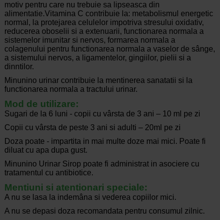
motiv pentru care nu trebuie sa lipseasca din
alimentatie.Vitamina C contribuie la: metabolismul energetic
normal, la protejarea celulelor impotriva stresului oxidativ,
reducerea oboselii si a extenuarii, functionarea normala a
sistemelor imunitar si nervos, formarea normala a
colagenului pentru functionarea normala a vaselor de sânge,
a sistemului nervos, a ligamentelor, gingiilor, pielii si a
dinntilor.
Minunino urinar contribuie la mentinerea sanatatii si la
functionarea normala a tractului urinar.
Mod de utilizare:
Sugari de la 6 luni - copii cu vârsta de 3 ani – 10 ml pe zi
Copii cu vârsta de peste 3 ani si adulti – 20ml pe zi
Doza poate ‑ impartita in mai multe doze mai mici. Poate fi
diluat cu apa dupa gust.
Minunino Urinar Sirop poate fi administrat in asociere cu
tratamentul cu antibiotice.
Ment­iuni si atent­ionari speciale:
A nu se lasa la indemâna si vederea copiilor mici.
A nu se depasi doza recomandata pentru consumul zilnic.