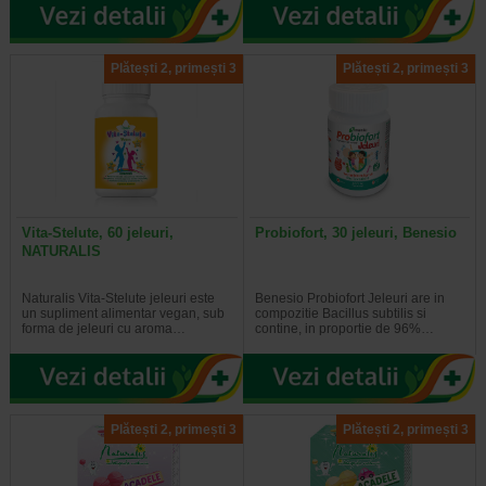
Plătești 2, primești 3
Plătești 2, primești 3
Vita-Stelute, 60 jeleuri,
Probiofort, 30 jeleuri, Benesio
NATURALIS
Naturalis Vita-Stelute jeleuri este
Benesio Probiofort Jeleuri are in
un supliment alimentar vegan, sub
compozitie Bacillus subtilis si
forma de jeleuri cu aroma…
contine, in proportie de 96%…
Plătești 2, primești 3
Plătești 2, primești 3