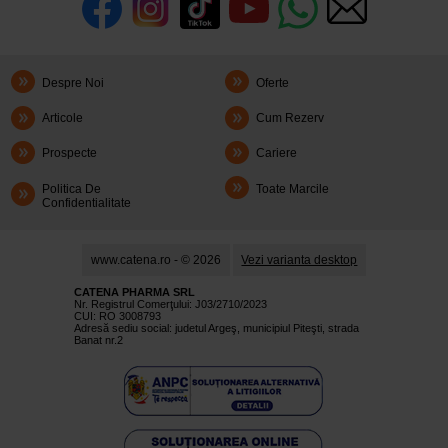
Despre Noi
Oferte
Articole
Cum Rezerv
Prospecte
Cariere
Politica De
Toate Marcile
Confidentialitate
www.catena.ro - © 2026
Vezi varianta desktop
CATENA PHARMA SRL
Nr. Registrul Comerţului: J03/2710/2023
CUI: RO 3008793
Adresă sediu social: judetul Argeş, municipiul Piteşti, strada
Banat nr.2