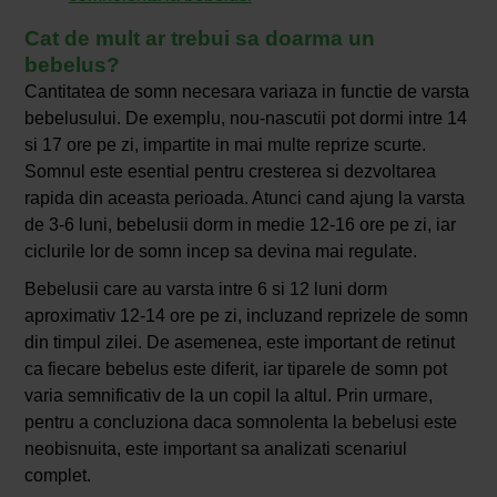
Cat de mult ar trebui sa doarma un
bebelus?
Cantitatea de somn necesara variaza in functie de varsta
bebelusului. De exemplu, nou-nascutii pot dormi intre 14
si 17 ore pe zi, impartite in mai multe reprize scurte.
Somnul este esential pentru cresterea si dezvoltarea
rapida din aceasta perioada. Atunci cand ajung la varsta
de 3-6 luni, bebelusii dorm in medie 12-16 ore pe zi, iar
ciclurile lor de somn incep sa devina mai regulate.
Bebelusii care au varsta intre 6 si 12 luni dorm
aproximativ 12-14 ore pe zi, incluzand reprizele de somn
din timpul zilei. De asemenea, este important de retinut
ca fiecare bebelus este diferit, iar tiparele de somn pot
varia semnificativ de la un copil la altul. Prin urmare,
pentru a concluziona daca somnolenta la bebelusi este
neobisnuita, este important sa analizati scenariul
complet.