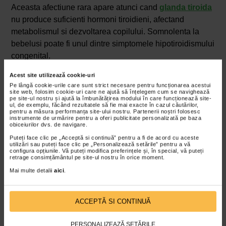
Aceasta afectiune rara apare atunci cand
glanda tiroida
nu produce suficienti hormoni tiroidieni, afectand
metabolismul si dezvoltarea copilului. Somnolenta la
bebelusi poate fi unul dintre simptomele hipotiroidismului
congenital.
Anemie
Acest site utilizează cookie-uri
Pe lângă cookie-urile care sunt strict necesare pentru funcționarea acestui
site web, folosim cookie-uri care ne ajută să înțelegem cum se navighează
Un nivel scazut de
hemoglobina
in sange poate duce la
pe site-ul nostru și ajută la îmbunătățirea modului în care funcționează site-
ul, de exemplu, făcând rezultatele să fie mai exacte în cazul căutărilor,
oboseala si somnolenta la bebelusi. Anemia poate fi
pentru a măsura performanța site-ului nostru. Partenerii noștri folosesc
cauzata de deficitul de fier sau de alte conditii medicale.
instrumente de urmărire pentru a oferi publicitate personalizată pe baza
obiceiurilor dvs. de navigare.
Probleme metabolice sau neurologice
Puteți face clic pe „Acceptă si continuă” pentru a fi de acord cu aceste
utilizări sau puteți face clic pe „Personalizează setările” pentru a vă
configura opțiunile. Vă puteți modifica preferințele și, în special, vă puteți
Anumite afectiuni metabolice sau neurologice pot
retrage consimțământul pe site-ul nostru în orice moment.
influenta nivelul de energie al unui bebelus. Din aceasta
Mai multe detalii
aici
.
cauza, exista situatii in care poate aparea somnolenta la
bebelusi.
ACCEPTĂ SI CONTINUĂ
Solutii pentru a gestiona somnolenta la
bebelusi
PERSONALIZEAZĂ SETĂRILE