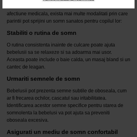
Daca somnolenta la bebelusi nu este cauzata de o
afectiune medicala, exista mai multe modalitati prin care
parintii pot sprijini un somn sanatos pentru copilul lor:
Stabiliti o rutina de somn
O rutina consistenta inainte de culcare poate ajuta
bebelusii sa se relaxeze si sa adoarma mai usor.
Aceasta poate include o baie calda, un masaj bland si un
cantec de leagan.
Urmariti semnele de somn
Bebelusii pot prezenta semne subtile de oboseala, cum
ar fi frecarea ochilor, cascatul sau iritabilitatea.
Identificarea acestor semne specifice pentru starea de
somnolenta la bebelusi va pot ajuta sa preveniti
oboseala excesiva.
Asigurati un mediu de somn confortabil