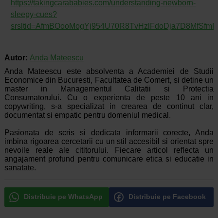
https://takingcarababies.com/understanding-newborn-
sleepy-cues?
srsltid=AfmBOooMogYj954U70R8TvHzlFdoDja7D8MfSf
Autor:
Anda Mateescu
Anda Mateescu este absolventa a Academiei de Studii
Economice din Bucuresti, Facultatea de Comert, si detine un
master in Managementul Calitatii si Protectia
Consumatorului. Cu o experienta de peste 10 ani in
copywriting, s-a specializat in crearea de continut clar,
documentat si empatic pentru domeniul medical.
Pasionata de scris si dedicata informarii corecte, Anda
imbina rigoarea cercetarii cu un stil accesibil si orientat spre
nevoile reale ale cititorului. Fiecare articol reflecta un
angajament profund pentru comunicare etica si educatie in
sanatate.
Distribuie pe WhatsApp
Distribuie pe Facebook