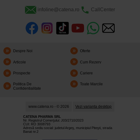
infoline@catena.ro
CallCenter
Despre Noi
Oferte
Articole
Cum Rezerv
Prospecte
Cariere
Politica De
Toate Marcile
Confidentialitate
www.catena.ro - © 2026
Vezi varianta desktop
CATENA PHARMA SRL
Nr. Registrul Comerţului: J03/2710/2023
CUI: RO 3008793
Adresă sediu social: judetul Argeş, municipiul Piteşti, strada
Banat nr.2