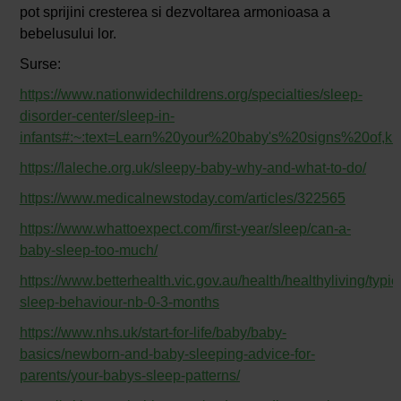
pot sprijini cresterea si dezvoltarea armonioasa a
bebelusului lor.
Surse:
https://www.nationwidechildrens.org/specialties/sleep-
disorder-center/sleep-in-
infants#:~:text=Learn%20your%20baby's%20signs%20of,
https://laleche.org.uk/sleepy-baby-why-and-what-to-do/
https://www.medicalnewstoday.com/articles/322565
https://www.whattoexpect.com/first-year/sleep/can-a-
baby-sleep-too-much/
https://www.betterhealth.vic.gov.au/health/healthyliving/typic
sleep-behaviour-nb-0-3-months
https://www.nhs.uk/start-for-life/baby/baby-
basics/newborn-and-baby-sleeping-advice-for-
parents/your-babys-sleep-patterns/