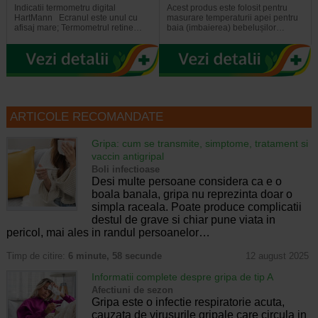
Indicatii termometru digital
Acest produs este folosit pentru
HartMann Ecranul este unul cu
masurare temperaturii apei pentru
afisaj mare; Termometrul retine…
baia (imbaierea) bebelușilor…
ARTICOLE RECOMANDATE
Gripa: cum se transmite, simptome, tratament si
vaccin antigripal
Boli infectioase
Desi multe persoane considera ca e o
boala banala, gripa nu reprezinta doar o
simpla raceala. Poate produce complicatii
destul de grave si chiar pune viata in
pericol, mai ales in randul persoanelor…
Timp de citire:
6 minute, 58 secunde
12 august 2025
Informatii complete despre gripa de tip A
Afectiuni de sezon
Gripa este o infectie respiratorie acuta,
cauzata de virusurile gripale care circula in