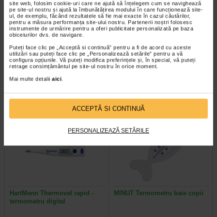
site web, folosim cookie-uri care ne ajută să înțelegem cum se navighează
pe site-ul nostru și ajută la îmbunătățirea modului în care funcționează site-
ul, de exemplu, făcând rezultatele să fie mai exacte în cazul căutărilor,
pentru a măsura performanța site-ului nostru. Partenerii noștri folosesc
instrumente de urmărire pentru a oferi publicitate personalizată pe baza
Vita-Stelute, 60 jeleuri,
Stetoscop simplu in forma de
obiceiurilor dvs. de navigare.
NATURALIS
Y, culoare albastra WS-1…
Puteți face clic pe „Acceptă si continuă” pentru a fi de acord cu aceste
utilizări sau puteți face clic pe „Personalizează setările” pentru a vă
configura opțiunile. Vă puteți modifica preferințele și, în special, vă puteți
Naturalis Vita-Stelute jeleuri este
B.Well WS-1 este un stetoscop
retrage consimțământul pe site-ul nostru în orice moment.
un supliment alimentar vegan, sub
clasic cu o piesa de piept cu un
forma de jeleuri cu aroma…
singur cap. Este un dispozitiv…
Mai multe detalii
aici
.
ACCEPTĂ SI CONTINUĂ
PERSONALIZEAZĂ SETĂRILE
HartMann Thermoval rapid -
MINUT Termometru baie copii
termometru digital