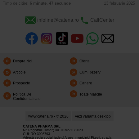
Timp de citire:
6 minute, 47 secunde
13 februarie 2025
infoline@catena.ro
CallCenter
Despre Noi
Oferte
Articole
Cum Rezerv
Prospecte
Cariere
Politica De
Toate Marcile
Confidentialitate
www.catena.ro - © 2026
Vezi varianta desktop
CATENA PHARMA SRL
Nr. Registrul Comerţului: J03/2710/2023
CUI: RO 3008793
Adresă sediu social: judetul Argeş, municipiul Piteşti, strada