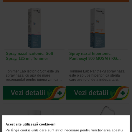
Spray nazal izotonic, Soft
Spray nazal hipertonic,
Spray, 125 ml, Tonimer
Panthexyl 800 MOSM / KG…
Tonimer Lab Izotonic Soft este un
Tonimer Lab Panthexyl spray nazal
spray nazal cu apa de mare,
este o solutie hipertonica sterila
recomandat pentru igiena zilnica…
care are rolul de a indeparta si…
Acest site utilizează cookie-uri
Pe lângă cookie-urile care sunt strict necesare pentru funcționarea acestui