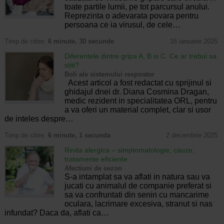
toate partile lumii, pe tot parcursul anului.
Reprezinta o adevarata povara pentru
persoana ce ia virusul, de cele…
Timp de citire:
6 minute, 30 secunde
16 ianuarie 2025
Diferentele dintre gripa A, B si C. Ce ar trebui sa
stiti?
Boli ale sistemului respirator
Acest articol a fost redactat cu sprijinul si
ghidajul dnei dr. Diana Cosmina Dragan,
medic rezident in specialitatea ORL, pentru
a va oferi un material complet, clar si usor
de inteles despre…
Timp de citire:
6 minute, 1 secunda
2 decembrie 2025
Rinita alergica – simptomatologie, cauze,
tratamente eficiente
Afectiuni de sezon
S-a intamplat sa va aflati in natura sau va
jucati cu animalul de companie preferat si
sa va confruntati din senin cu mancarime
oculara, lacrimare excesiva, stranut si nas
infundat? Daca da, aflati ca…