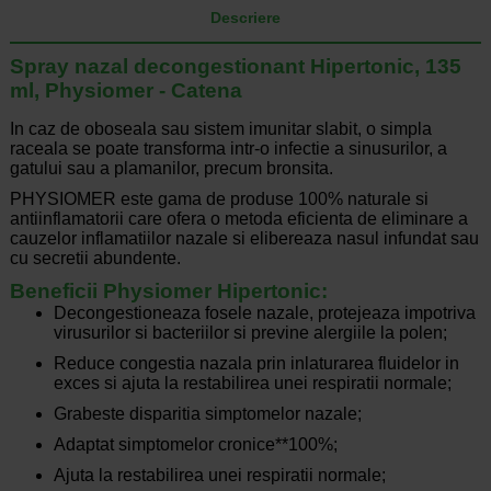
Descriere
Spray nazal decongestionant Hipertonic, 135
ml, Physiomer - Catena
In caz de oboseala sau sistem imunitar slabit, o simpla
raceala se poate transforma intr-o infectie a sinusurilor, a
gatului sau a plamanilor, precum bronsita.
PHYSIOMER este gama de produse 100% naturale si
antiinflamatorii care ofera o metoda eficienta de eliminare a
cauzelor inflamatiilor nazale si elibereaza nasul infundat sau
cu secretii abundente.
Beneficii Physiomer Hipertonic:
Decongestioneaza fosele nazale, protejeaza impotriva
virusurilor si bacteriilor si previne alergiile la polen;
Reduce congestia nazala prin inlaturarea fluidelor in
exces si ajuta la restabilirea unei respiratii normale;
Grabeste disparitia simptomelor nazale;
Adaptat simptomelor cronice**100%;
Ajuta la restabilirea unei respiratii normale;