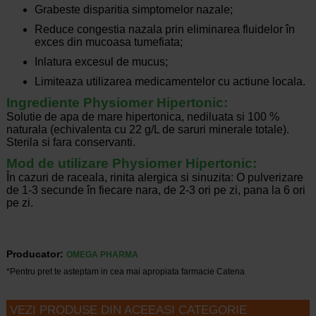
Grabeste disparitia simptomelor nazale;
Reduce congestia nazala prin eliminarea fluidelor în
exces din mucoasa tumefiata;
Inlatura excesul de mucus;
Limiteaza utilizarea medicamentelor cu actiune locala.
Ingrediente Physiomer Hipertonic:
Solutie de apa de mare hipertonica, nediluata si 100 %
naturala (echivalenta cu 22 g/L de saruri minerale totale).
Sterila si fara conservanti.
Mod de utilizare Physiomer Hipertonic:
În cazuri de raceala, rinita alergica si sinuzita: O pulverizare
de 1-3 secunde în fiecare nara, de 2-3 ori pe zi, pana la 6 ori
pe zi.
Producator:
OMEGA PHARMA
*Pentru pret te asteptam in cea mai apropiata farmacie Catena
VEZI PRODUSE DIN ACEEASI CATEGORIE