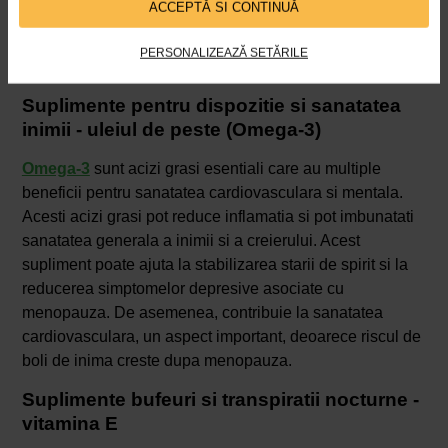
ACCEPTĂ SI CONTINUĂ
la terapia hormonala de substitutie, fiind de ajutor pentru
femeile care prefera metodele naturale de gestionare a
PERSONALIZEAZĂ SETĂRILE
simptomelor.
Suplimente pentru dispozitie si sanatatea
inimii - uleiul de peste (Omega-3)
Omega-3
sunt acizi grasi esentiali care au multiple
beneficii pentru sanatatea cardiovasculara si mentala.
Acesti acizi grasi pot reduce inflamatia si pot imbunatati
sanatatea generala a inimii si a creierului. Acest
supliment poate ajuta la stabilizarea starii de spirit si la
reducerea simptomelor depresive asociate cu
menopauza. De asemenea, contribuie la sanatatea
cardiovasculara, un aspect important, deoarece riscul de
boli de inima creste dupa menopauza.
Suplimente bufeuri si transpiratii nocturne -
vitamina E