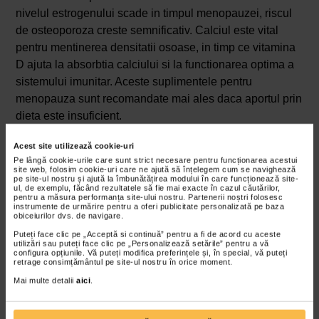
nivelul estrogenului scade in timpul menopauzei, riscul
de osteoporoza creste semnificativ. Calciul este vital
pentru mentinerea densitatii osoase, in timp ce vitamina
D ajuta la absorbtia calciului si la functionarea optima a
sistemului imunitar. Aceste suplimentele pentru
menopauza sunt recomandate mai ales daca aportul prin
dieta este insuficient.
Suplimente bufeuri si transpiratii nocturne -
Acest site utilizează cookie-uri
izoflavonele din soia
Pe lângă cookie-urile care sunt strict necesare pentru funcționarea acestui
site web, folosim cookie-uri care ne ajută să înțelegem cum se navighează
pe site-ul nostru și ajută la îmbunătățirea modului în care funcționează site-
Izoflavonele sunt fitoestrogeni, compusi vegetali care
ul, de exemplu, făcând rezultatele să fie mai exacte în cazul căutărilor,
pentru a măsura performanța site-ului nostru. Partenerii noștri folosesc
imita estrogenul din organism. Suplimentele pentru
instrumente de urmărire pentru a oferi publicitate personalizată pe baza
obiceiurilor dvs. de navigare.
menopauza de izoflavone din soia pot ajuta la
Puteți face clic pe „Acceptă si continuă” pentru a fi de acord cu aceste
echilibrarea hormonilor in timpul menopauzei, reducand
utilizări sau puteți face clic pe „Personalizează setările” pentru a vă
configura opțiunile. Vă puteți modifica preferințele și, în special, vă puteți
simptomele cauzate de scaderea estrogenului.
retrage consimțământul pe site-ul nostru în orice moment.
Studiile, arata ca izoflavonele pot reduce frecventa si
Mai multe detalii
aici
.
severitatea bufeurilor si a transpiratiilor nocturne. Aceste
suplimente pentru menopauza sunt o alternativa naturala