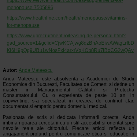
https://www.verywellhealth.com/best-supplements-for-
menopause-7505896
https://www.healthline.com/health/menopause/vitamins-
for-menopause
https://www.uprecruitment.ro/leasing-de-personal.html?
gad_source=1&gclid=CjwKCAjwg8qzBhAoEiwAWagLrIbDQ
Ki6H9pQq9UBu1wNosFxl4arxrVqKOb8Ru7lBoCG2wQAv
Autor:
Anda Mateescu
Anda Mateescu este absolventa a Academiei de Studii
Economice din Bucuresti, Facultatea de Comert, si detine un
master in Managementul Calitatii si Protectia
Consumatorului. Cu o experienta de peste 10 ani in
copywriting, s-a specializat in crearea de continut clar,
documentat si empatic pentru domeniul medical.
Pasionata de scris si dedicata informarii corecte, Anda
imbina rigoarea cercetarii cu un stil accesibil si orientat spre
nevoile reale ale cititorului. Fiecare articol reflecta un
angajament profund pentru comunicare etica si educatie in