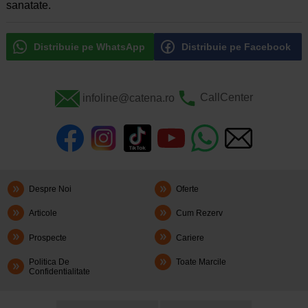
sanatate.
Distribuie pe WhatsApp
Distribuie pe Facebook
infoline@catena.ro
CallCenter
Despre Noi
Oferte
Articole
Cum Rezerv
Prospecte
Cariere
Politica De
Toate Marcile
Confidentialitate