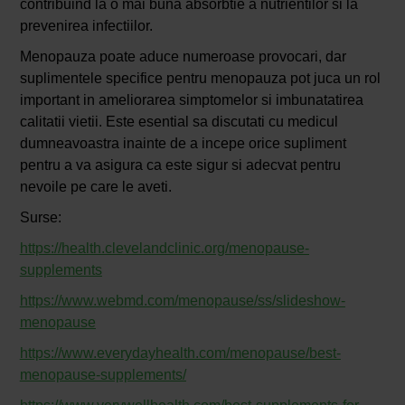
contribuind la o mai buna absorbtie a nutrientilor si la
prevenirea infectiilor.
Menopauza poate aduce numeroase provocari, dar
suplimentele specifice pentru menopauza pot juca un rol
important in ameliorarea simptomelor si imbunatatirea
calitatii vietii. Este esential sa discutati cu medicul
dumneavoastra inainte de a incepe orice supliment
pentru a va asigura ca este sigur si adecvat pentru
nevoile pe care le aveti.
Surse:
https://health.clevelandclinic.org/menopause-
supplements
https://www.webmd.com/menopause/ss/slideshow-
menopause
https://www.everydayhealth.com/menopause/best-
menopause-supplements/