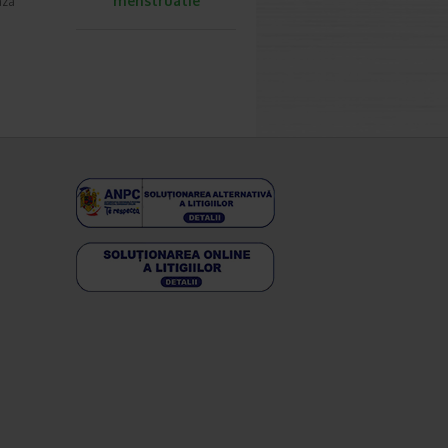
menstruatie
aza