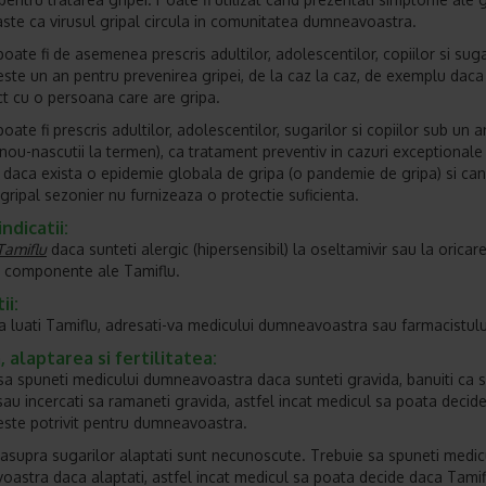
ste ca virusul gripal circula in comunitatea dumneavoastra.
oate fi de asemenea prescris adultilor, adolescentilor, copiilor si suga
este un an pentru prevenirea gripei, de la caz la caz, de exemplu daca a
ct cu o persoana care are gripa.
oate fi prescris adultilor, adolescentilor, sugarilor si copiilor sub un a
v nou-nascutii la termen), ca tratament preventiv in cazuri exceptionale
daca exista o epidemie globala de gripa (o pandemie de gripa) si ca
 gripal sezonier nu furnizeaza o protectie suficienta.
ndicatii:
Tamiflu
daca sunteti alergic (hipersensibil) la oseltamivir sau la oricare
e componente ale Tamiflu.
ii:
sa luati Tamiflu, adresati-va medicului dumneavoastra sau farmacistulu
, alaptarea si fertilitatea:
sa spuneti medicului dumneavoastra daca sunteti gravida, banuiti ca s
sau incercati sa ramaneti gravida, astfel incat medicul sa poata decid
este potrivit pentru dumneavoastra.
 asupra sugarilor alaptati sunt necunoscute. Trebuie sa spuneti medic
astra daca alaptati, astfel incat medicul sa poata decide daca Tamif