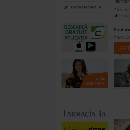
imunitar
Toate farmaciile
Doza rec
utilizat
Produca
*Pentru pr
AR