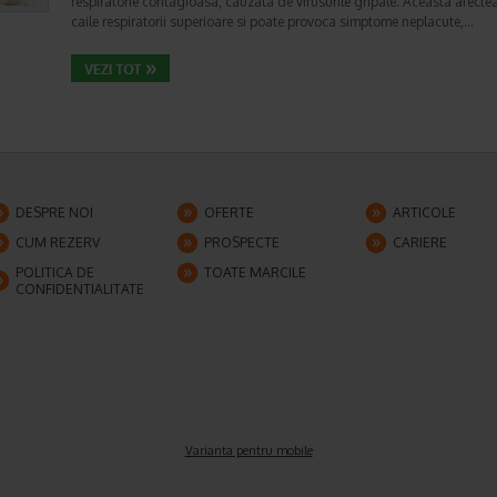
respiratorie contagioasa, cauzata de virusurile gripale. Aceasta afecte
caile respiratorii superioare si poate provoca simptome neplacute,…
DESPRE NOI
OFERTE
ARTICOLE
CUM REZERV
PROSPECTE
CARIERE
POLITICA DE
TOATE MARCILE
CONFIDENTIALITATE
Varianta pentru mobile