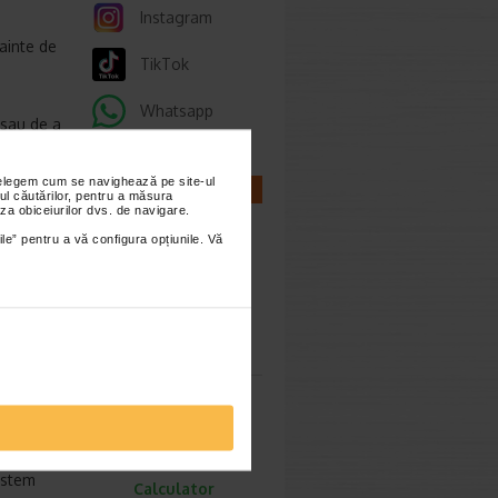
Instagram
ainte de
TikTok
Whatsapp
 sau de a
nțelegem cum se navighează pe site-ul
CALCULATOARE
ul căutărilor, pentru a măsura
tati cu
za obiceiurilor dvs. de navigare.
u cat mai
ile” pentru a vă configura opțiunile. Vă
a.
ti o doza
Calculator
ar daca
sarcina
 zile.
doza pe
ejun.
sistem
Calculator