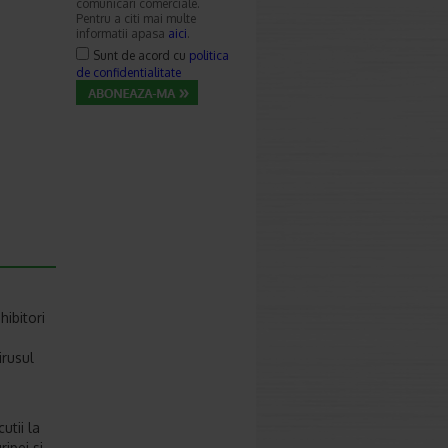
comunicari comerciale.
Pentru a citi mai multe
informatii apasa
aici
.
Sunt de acord cu
politica
de confidentialitate
ibitori
irusul
utii la
ipei si