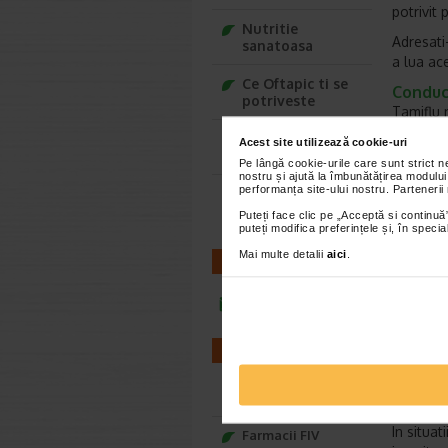
potrivit
Nutritie
Adresati
sanatoasa
a lua ac
Ce Oftapic ti se
Conduce
potriveste
Tamiflu 
folosi uti
Adora – Adorabili
Acest site utilizează cookie-uri
din prima clipa
Tamiflu
Pe lângă cookie-urile care sunt strict 
nostru și ajută la îmbunătățirea modului
Luati ac
performanța site-ului nostru. Partenerii
Seturi cadou
medicul 
Baylis&Harding
Puteți face clic pe „Acceptă si continuă”
repede p
puteți modifica preferințele și, în spec
Dozele 
Mai multe detalii
aici
.
CONTACT
Pentru t
dimineata
infoline@catena.ro
incepeti 
FARMACII
Pentru pa
Pentru p
Farmacii NON-STOP
zi, timp 
In situa
Farmacii FIV