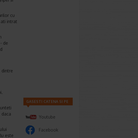
rilor cu
ti intrat
n
 - de
nd
 dintre
i.
GASESTI CATENA SI PE
unteti
e daca
Youtube
ului
Facebook
lu este