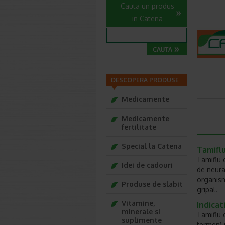
Cauta un produs
in Catena
DESCOPERA PRODUSE
Medicamente
Medicamente
fertilitate
Special la Catena
Tamiflu
Tamiflu 
Idei de cadouri
de neura
organism
Produse de slabit
gripal.
Vitamine,
Indicati
minerale si
Tamiflu e
suplimente
termen) p