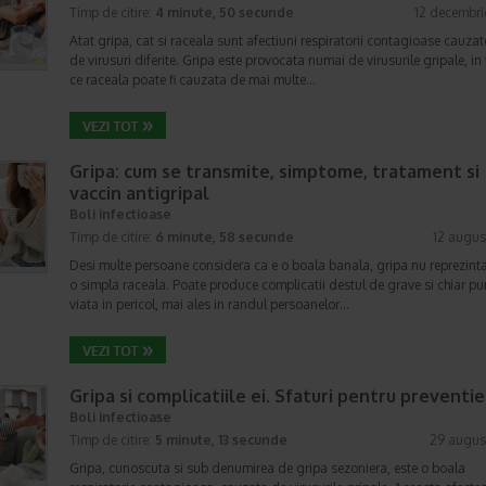
Timp de citire:
4 minute, 50 secunde
12 decembri
Atat gripa, cat si raceala sunt afectiuni respiratorii contagioase cauzate
de virusuri diferite. Gripa este provocata numai de virusurile gripale, in
ce raceala poate fi cauzata de mai multe…
Gripa: cum se transmite, simptome, tratament si
vaccin antigripal
Boli infectioase
Timp de citire:
6 minute, 58 secunde
12 augus
Desi multe persoane considera ca e o boala banala, gripa nu reprezint
o simpla raceala. Poate produce complicatii destul de grave si chiar p
viata in pericol, mai ales in randul persoanelor…
Gripa si complicatiile ei. Sfaturi pentru preventie
Boli infectioase
Timp de citire:
5 minute, 13 secunde
29 augus
Gripa, cunoscuta si sub denumirea de gripa sezoniera, este o boala