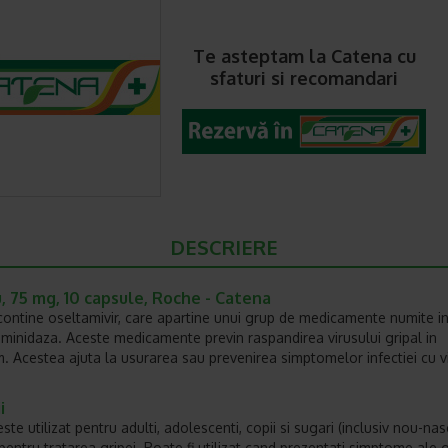
Te asteptam la Catena cu
sfaturi si recomandari
DESCRIERE
, 75 mg, 10 capsule, Roche - Catena
contine oseltamivir, care apartine unui grup de medicamente numite inh
minidaza. Aceste medicamente previn raspandirea virusului gripal in
. Acestea ajuta la usurarea sau prevenirea simptomelor infectiei cu v
i
ste utilizat pentru adulti, adolescenti, copii si sugari (inclusiv nou-nasc
entru tratarea gripei. Poate fi utilizat cand prezentati simptome ale gr