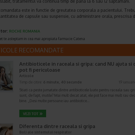
 slabit, tratamentul va continua timp de pana la 6 sau 12 saptamani.
omandata este in functie de greutatea corporala a pacientului. Trebu
i cantitatea de capsule sau suspensie, cu administrare orala, prescrisa 
tor:
ROCHE ROMANIA
et te asteptam in cea mai apropiata farmacie Catena
TICOLE RECOMANDATE
Antibioticele in raceala si gripa: cand NU ajuta si 
pot fi periculoase
Articole
Timp de citire:
6 minute, 40 secunde
19 ianuar
Stiati ca peste jumatate dintre antibioticele luate pentru raceala sau gr
sunt, de fapt, inutile? Mai mult decat atat, ele pot face mai mult rau de
bine. „Desi multe persoane iau antibiotice…
Diferenta dintre raceala si gripa
Boli ale sistemului respirator