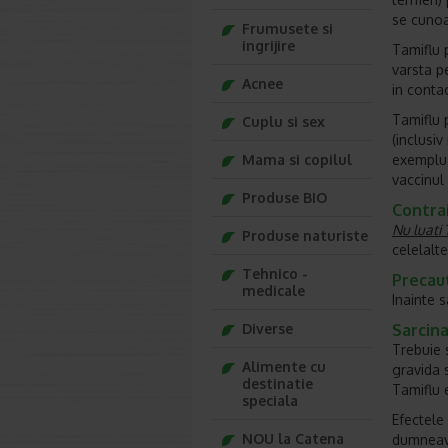
se cunoa
Frumusete si
ingrijire
Tamiflu p
varsta p
Acnee
in conta
Tamiflu p
Cuplu si sex
(inclusi
Mama si copilul
exemplu 
vaccinul
Produse BIO
Contrai
Nu luati 
Produse naturiste
celelalt
Tehnico -
Precaut
medicale
Inainte 
Diverse
Sarcina
Trebuie 
Alimente cu
gravida 
destinatie
Tamiflu 
speciala
Efectele
NOU la Catena
dumneavo