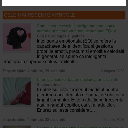
CELE MAI RECENTE ARTICOLE
Cum sa va dezvoltati inteligenta emotionala:
metode prin care va puteti imbunatati EQ-ul
Boli neurologice si psihice
Inteligenta emotionala (EQ) se refera la
capacitatea de a identifica si gestiona
propriile emotii, precum si emotiile celorlalti.
In general, se spune ca inteligenta
emotionala cuprinde cateva abilitati:…
Timp de citire:
4 minute, 39 secunde
6 august 2026
Enurezis: cauze, factori declansatori si solutii
Sistem urinar
Enurezisul este termenul medical pentru
pierderea accidentala de urina, de obicei in
timpul somnului. Este o afectiune frecventa
atat in randul copiilor, cat si al adultilor.
Enurezisul este considerat…
Timp de citire:
4 minute, 32 secunde
28 iulie 2026
Senzatia de prea plin: cand indica o afectiune si