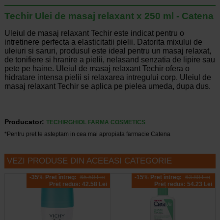
Techir Ulei de masaj relaxant x 250 ml - Catena
Uleiul de masaj relaxant Techir este indicat pentru o
intretinere perfecta a elasticitatii pielii. Datorita mixului de
uleiuri si saruri, produsul este ideal pentru un masaj relaxat,
de tonifiere si hranire a pielii, nelasand senzatia de lipire sau
pete pe haine. Uleiul de masaj relaxant Techir ofera o
hidratare intensa pielii si relaxarea intregului corp. Uleiul de
masaj relaxant Techir se aplica pe pielea umeda, dupa dus.
Producator:
TECHIRGHIOL FARMA COSMETICS
*Pentru pret te asteptam in cea mai apropiata farmacie Catena
VEZI PRODUSE DIN ACEEASI CATEGORIE
-35% Preț întreg:
65.50 Lei
-15% Preț întreg:
63.80 Lei
Preț redus: 42.58 Lei
Preț redus: 54.23 Lei