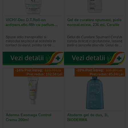
VICHY-Deo D.T.Roll-on
Gel de curatare spumant, piele
antipers.efic.48h cu parfum…
normal-mixta, 236 ml, CeraVe
Spune adio transpiratiei si
Gelul de Curatare Spumant CeraVe
mirosului neplacut al acesteia in
curata delicat in profunzime, lasand
contact cu aerul, pentru ca de…
pielii o senzatie placuta. Gelul de…
-14% Preț întreg:
119.70 Lei
-20% Preț întreg:
106.30 Lei
Preț redus: 102.58 Lei
Preț redus: 85.04 Lei
Aderma Exomega Control
Atoderm gel de dus, 1l,
Crema 200ml
BIODERMA