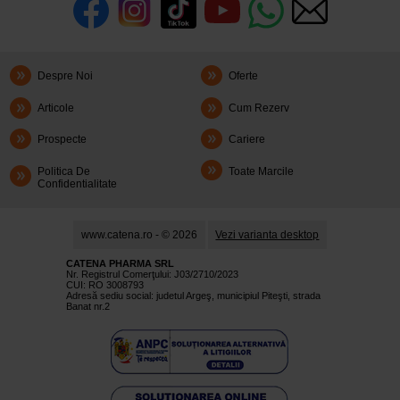
Despre Noi
Oferte
Articole
Cum Rezerv
Prospecte
Cariere
Politica De
Toate Marcile
Confidentialitate
www.catena.ro - © 2026
Vezi varianta desktop
CATENA PHARMA SRL
Nr. Registrul Comerţului: J03/2710/2023
CUI: RO 3008793
Adresă sediu social: judetul Argeş, municipiul Piteşti, strada
Banat nr.2