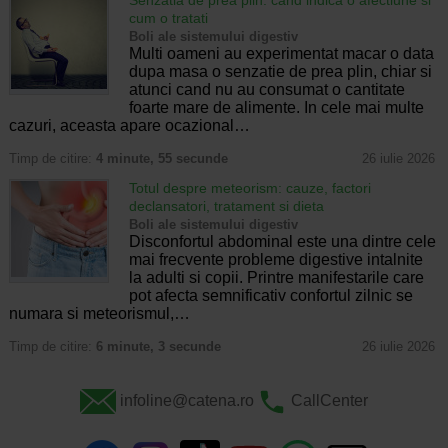
cum o tratati
Boli ale sistemului digestiv
Multi oameni au experimentat macar o data
dupa masa o senzatie de prea plin, chiar si
atunci cand nu au consumat o cantitate
foarte mare de alimente. In cele mai multe
cazuri, aceasta apare ocazional…
Timp de citire:
4 minute, 55 secunde
26 iulie 2026
Totul despre meteorism: cauze, factori
declansatori, tratament si dieta
Boli ale sistemului digestiv
Disconfortul abdominal este una dintre cele
mai frecvente probleme digestive intalnite
la adulti si copii. Printre manifestarile care
pot afecta semnificativ confortul zilnic se
numara si meteorismul,…
Timp de citire:
6 minute, 3 secunde
26 iulie 2026
infoline@catena.ro
CallCenter