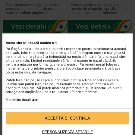
Aderma Exomega Control este o
Pielea uscata si sensibila are
crema pentru piele foarte uscata
nevoie de o ingrijire specifica, chiar
sau cu tendinta atopica. Contine…
si la dus, unde ingredientele…
-35% Preț întreg:
63.60 Lei
-14% Preț întreg:
136,60 Lei
Acest site utilizează cookie-uri
Preț redus: 41.34 Lei
Preț redus: 117.09 Lei
Pe lângă cookie-urile care sunt strict necesare pentru funcționarea acestui
site web, folosim cookie-uri care ne ajută să înțelegem cum se navighează
pe site-ul nostru și ajută la îmbunătățirea modului în care funcționează site-
ul, de exemplu, făcând rezultatele să fie mai exacte în cazul căutărilor,
pentru a măsura performanța site-ului nostru. Partenerii noștri folosesc
instrumente de urmărire pentru a oferi publicitate personalizată pe baza
obiceiurilor dvs. de navigare.
Puteți face clic pe „Acceptă si continuă” pentru a fi de acord cu aceste
utilizări sau puteți face clic pe „Personalizează setările” pentru a vă
Crema reparatoare Cicabio
Avene Xeracalm A.D. ulei de
configura opțiunile. Vă puteți modifica preferințele și, în special, vă puteți
Creme+, 40 ml, BIODERMA
dus X 400 ml
retrage consimțământul pe site-ul nostru în orice moment.
Mai multe detalii
aici
.
Este un produs de ingrijire a pielii
Avène XeraCalm A.D este un ulei
ultra-reparator care calmeaza si
de curatare special creat pentru
previne cicatricile. Poate fi folosit…
pielea uscata a sugarilor, copiilor…
ACCEPTĂ SI CONTINUĂ
PERSONALIZEAZĂ SETĂRILE