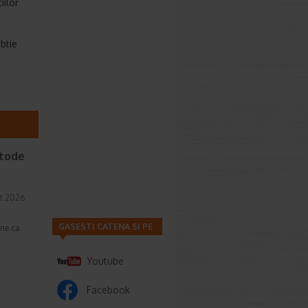
iilor
btie
etode
t 2026
GASESTI CATENA SI PE
une ca
Youtube
Facebook