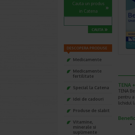
Cauta un produs
in Catena
DESCOPERA PRODUSE
Medicamente
Medicamente
fertilitate
TENA +
Special la Catena
TENA Bed
pentru a
Idei de cadouri
lichidul
Produse de slabit
Benefic
Vitamine,
minerale si
suplimente