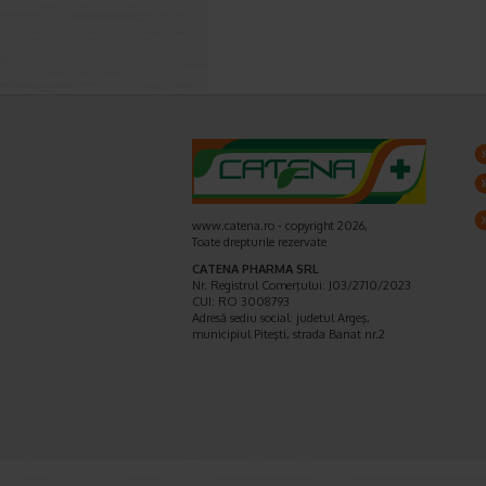
www.catena.ro - copyright 2026,
Toate drepturile rezervate
CATENA PHARMA SRL
Nr. Registrul Comerţului: J03/2710/2023
CUI: RO 3008793
Adresă sediu social: judetul Argeş,
municipiul Piteşti, strada Banat nr.2