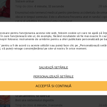
Sistem urinar
Timp de citire:
4 minute, 32 secunde
28 iul
Enurezisul este termenul medical pentru pierderea accidentala de urina
obicei in timpul somnului. Este o afectiune frecventa atat in randul copii
cat si al adultilor. Enurezisul este considerat…
necesare pentru funcționarea acestui site web, folosim cookie-uri care ne ajută să î
 în care funcționează site-ul, de exemplu, făcând rezultatele să fie mai exacte în caz
 noștri folosesc instrumente de urmărire pentru a oferi publicitate personalizată pe ba
Senzatia de prea plin: cand indica o afectiune si 
 pentru a fi de acord cu aceste utilizări sau puteți face clic pe „Personalizează setăr
tratati
ial, vă puteți retrage consimțământul pe site-ul nostru în orice moment.
Boli ale sistemului digestiv
Timp de citire:
4 minute, 55 secunde
26 iul
Multi oameni au experimentat macar o data dupa masa o senzatie de 
plin, chiar si atunci cand nu au consumat o cantitate foarte mare de al
SALVEAZĂ SETĂRILE
In cele mai multe cazuri, aceasta apare ocazional…
PERSONALIZEAZĂ SETĂRILE
ACCEPTĂ SI CONTINUĂ
Totul despre meteorism: cauze, factori declansat
tratament si dieta
Boli ale sistemului digestiv
Timp de citire:
6 minute, 3 secunde
26 iul