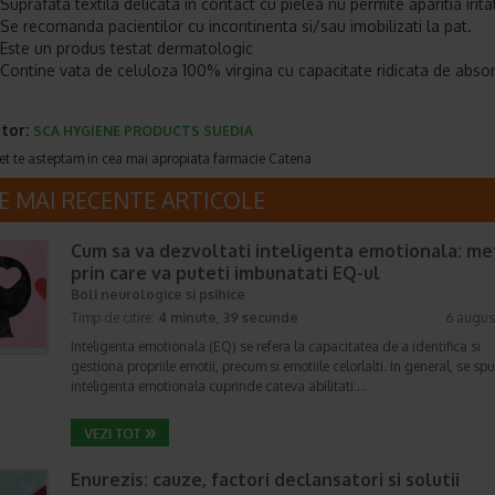
Suprafata textila delicata in contact cu pielea nu permite aparitia iritat
Se recomanda pacientilor cu incontinenta si/sau imobilizati la pat.
Este un produs testat dermatologic
Contine vata de celuloza 100% virgina cu capacitate ridicata de absor
tor:
SCA HYGIENE PRODUCTS SUEDIA
et te asteptam in cea mai apropiata farmacie Catena
E MAI RECENTE ARTICOLE
Cum sa va dezvoltati inteligenta emotionala: m
prin care va puteti imbunatati EQ-ul
Boli neurologice si psihice
Timp de citire:
4 minute, 39 secunde
6 augus
Inteligenta emotionala (EQ) se refera la capacitatea de a identifica si
gestiona propriile emotii, precum si emotiile celorlalti. In general, se sp
inteligenta emotionala cuprinde cateva abilitati:…
Enurezis: cauze, factori declansatori si solutii