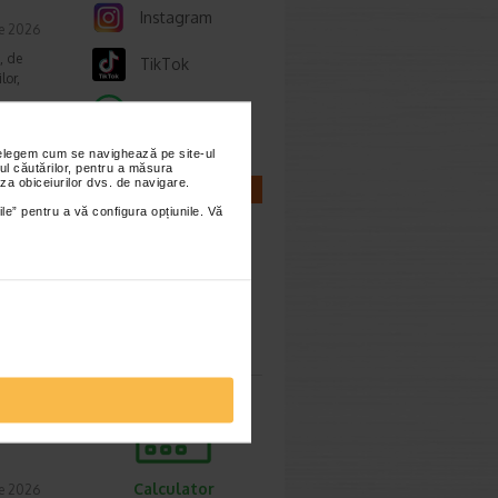
Instagram
ie 2026
, de
TikTok
lor,
Whatsapp
nțelegem cum se navighează pe site-ul
ul căutărilor, pentru a măsura
za obiceiurilor dvs. de navigare.
cum o
CALCULATOARE
ile” pentru a vă configura opțiunile. Vă
ie 2026
prea
imente.
Calculator
sarcina
ori,
Calculator
ie 2026