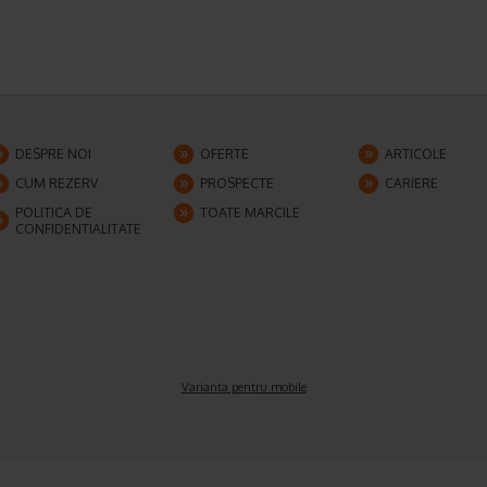
DESPRE NOI
OFERTE
ARTICOLE
CUM REZERV
PROSPECTE
CARIERE
POLITICA DE
TOATE MARCILE
CONFIDENTIALITATE
Varianta pentru mobile