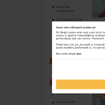
Nutritie
sanatoasa
Ce Oftapic ti se
potriveste
Acest site utilizează cookie-uri
Adora – Adorabili
Pe lângă cookie-urile care sunt strict 
nostru și ajută la îmbunătățirea modului
din prima clipa
performanța site-ului nostru. Partenerii
Puteți face clic pe „Acceptă si continuă”
Seturi cadou
puteți modifica preferințele și, în spec
Baylis&Harding
Mai multe detalii
aici
.
CONTACT
infoline@catena.ro
FARMACII
Farmacii NON-STOP
Farmacii FIV