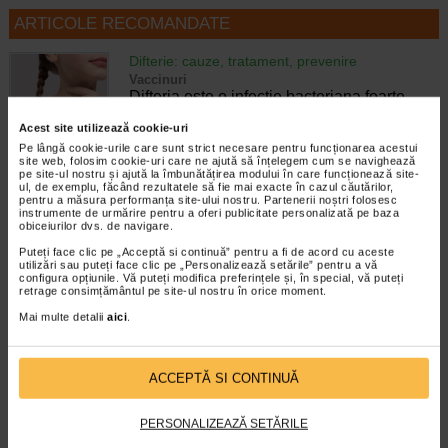
ARTICOLE RECOMANDATE
Difterie: cauze, tratament, prevenire
Vaccinuri
Difteria este o infectie bacteriana foarte
contagioasa care este cauzata de bacteriile
Acest site utilizează cookie-uri
Corynebacterium diphtheriae (C.
Pe lângă cookie-urile care sunt strict necesare pentru funcționarea acestui
diphtheriae). Difteria afecteaza de regula
site web, folosim cookie-uri care ne ajută să înțelegem cum se navighează
sistemul respirator sau sistemul tegumentar.
pe site-ul nostru și ajută la îmbunătățirea modului în care funcționează site-
…
ul, de exemplu, făcând rezultatele să fie mai exacte în cazul căutărilor,
pentru a măsura performanța site-ului nostru. Partenerii noștri folosesc
instrumente de urmărire pentru a oferi publicitate personalizată pe baza
Timp de citire:
6 minute, 11 secunde
5 februarie 2025
obiceiurilor dvs. de navigare.
Vaccin antitetanos: schema de vaccinare,
Puteți face clic pe „Acceptă si continuă” pentru a fi de acord cu aceste
utilizări sau puteți face clic pe „Personalizează setările” pentru a vă
importanta, reactii adverse
configura opțiunile. Vă puteți modifica preferințele și, în special, vă puteți
Vaccinuri
retrage consimțământul pe site-ul nostru în orice moment.
Vaccinul antitetanos este un vaccin care
Mai multe detalii
aici
.
previne tetanosul, o infectie bacteriana
dureroasa care poate fi fatala. De obicei,
injectiile antitetanos sunt realizate in
copilarie. Deoarece bacteria care…
ACCEPTĂ SI CONTINUĂ
Timp de citire:
6 minute, 21 secunde
4 iunie 2025
PERSONALIZEAZĂ SETĂRILE
Tuse convulsiva: cauze si factori de risc,