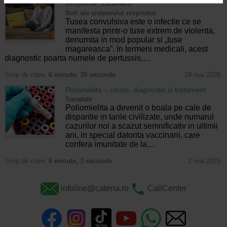
simptome, tratament
Boli ale sistemului respirator
Tusea convulsiva este o infectie ce se
manifesta printr-o tuse extrem de violenta,
denumita in mod popular si „tuse
magareasca”. In termeni medicali, acest
diagnostic poarta numele de pertussis,…
Timp de citire:
6 minute, 35 secunde
19 mai 2026
Poliomielita – cauze, diagnostic si tratament
Sanatate
Poliomielita a devenit o boala pe cale de
disparitie in tarile civilizate, unde numarul
cazurilor noi a scazut semnificativ in ultimii
ani, in special datorita vaccinarii, care
confera imunitate de la…
Timp de citire:
6 minute, 3 secunde
2 mai 2025
infoline@catena.ro
CallCenter