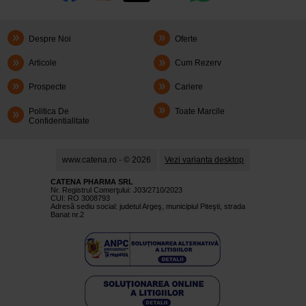
Despre Noi
Oferte
Articole
Cum Rezerv
Prospecte
Cariere
Politica De
Toate Marcile
Confidentialitate
www.catena.ro - © 2026
Vezi varianta desktop
CATENA PHARMA SRL
Nr. Registrul Comerţului: J03/2710/2023
CUI: RO 3008793
Adresă sediu social: judetul Argeş, municipiul Piteşti, strada
Banat nr.2