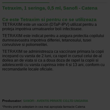
Tetraxim, 1 seringa, 0,5 ml, Sanofi - Catena
Ce este Tetraxim si pentru ce se utilizeaza
TETRAXIM este un vaccin (DTaP-IPV) utilizat pentru a
proteja impotriva urmatoarelor boli infectioase.
TETRAXIM este indicat pentru a asigura protectia copilului
dumneavoastra impotriva difteriei, tetanosului, tusei
convulsive si poliomielitei.
TETRAXIM se administreaza ca vaccinare primara la copii
incepand cu varsta de 2 luni, ca rapel in cursul celui de-al
doilea an de viata si ca a doua doza de rapel la copiii si
adolescentii cu varsta cuprinsa intre 4 si 13 ani, conform cu
recomandarile locale oficiale.
Producator:
SANOFI - AVENTIS PRIVATE CO.LTD UNGARIA
*Pentru pret te asteptam in cea mai apropiata farmacie Catena