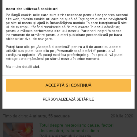
Timp de citire:
4 minute, 39 secunde
6 august 2026
Acest site utilizează cookie-uri
Pe lângă cookie-urile care sunt strict necesare pentru funcționarea acestui
Enurezis: cauze, factori declansatori si solutii
site web, folosim cookie-uri care ne ajută să înțelegem cum se navighează
Sistem urinar
pe site-ul nostru și ajută la îmbunătățirea modului în care funcționează site-
Enurezisul este termenul medical pentru
ul, de exemplu, făcând rezultatele să fie mai exacte în cazul căutărilor,
pentru a măsura performanța site-ului nostru. Partenerii noștri folosesc
pierderea accidentala de urina, de obicei in
instrumente de urmărire pentru a oferi publicitate personalizată pe baza
timpul somnului. Este o afectiune frecventa
obiceiurilor dvs. de navigare.
atat in randul copiilor, cat si al adultilor.
Puteți face clic pe „Acceptă si continuă” pentru a fi de acord cu aceste
Enurezisul este considerat…
utilizări sau puteți face clic pe „Personalizează setările” pentru a vă
configura opțiunile. Vă puteți modifica preferințele și, în special, vă puteți
Timp de citire:
4 minute, 32 secunde
28 iulie 2026
retrage consimțământul pe site-ul nostru în orice moment.
Mai multe detalii
aici
.
Senzatia de prea plin: cand indica o afectiune si
cum o tratati
Boli ale sistemului digestiv
Multi oameni au experimentat macar o data
ACCEPTĂ SI CONTINUĂ
dupa masa o senzatie de prea plin, chiar si
atunci cand nu au consumat o cantitate
PERSONALIZEAZĂ SETĂRILE
foarte mare de alimente. In cele mai multe
cazuri, aceasta apare ocazional…
Timp de citire:
4 minute, 55 secunde
26 iulie 2026
Totul despre meteorism: cauze, factori
declansatori, tratament si dieta
Boli ale sistemului digestiv