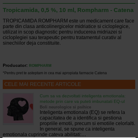
Tropicamida, 0,5 %, 10 ml, Rompharm - Catena
TROPICAMIDA ROMPHARM este un medicament care face
parte din clasa anticolinergicelor midriatice si cicloplegice,
utilizat in scop diagnostic pentru inducerea midriazei si
cicloplegiei sau terapeutic pentru tratamentul curativ al
sinechiilor deja constituite.
Producator:
ROMPHARM
*Pentru pret te asteptam in cea mai apropiata farmacie Catena
CELE MAI RECENTE ARTICOLE
Cum sa va dezvoltati inteligenta emotionala:
metode prin care va puteti imbunatati EQ-ul
Boli neurologice si psihice
Inteligenta emotionala (EQ) se refera la
capacitatea de a identifica si gestiona
propriile emotii, precum si emotiile celorlalti.
In general, se spune ca inteligenta
emotionala cuprinde cateva abilitati:…