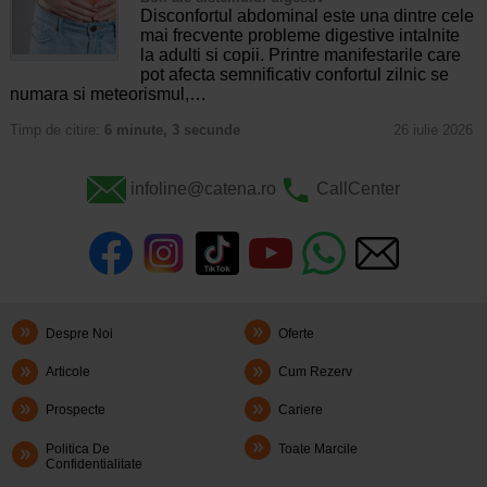
Disconfortul abdominal este una dintre cele
mai frecvente probleme digestive intalnite
la adulti si copii. Printre manifestarile care
pot afecta semnificativ confortul zilnic se
numara si meteorismul,…
Timp de citire:
6 minute, 3 secunde
26 iulie 2026
infoline@catena.ro
CallCenter
Despre Noi
Oferte
Articole
Cum Rezerv
Prospecte
Cariere
Politica De
Toate Marcile
Confidentialitate