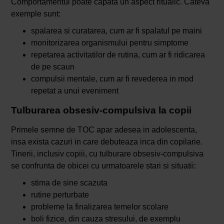
Comportamentul poate capata un aspect ritualic. Cateva
exemple sunt:
spalarea si curatarea, cum ar fi spalatul pe maini
monitorizarea organismului pentru simptome
repetarea activitatilor de rutina, cum ar fi ridicarea
de pe scaun
compulsii mentale, cum ar fi revederea in mod
repetat a unui eveniment
Tulburarea obsesiv-compulsiva la copii
Primele semne de TOC apar adesea in adolescenta,
insa exista cazuri in care debuteaza inca din copilarie.
Tinerii, inclusiv copiii, cu tulburare obsesiv-compulsiva
se confrunta de obicei cu urmatoarele stari si situatii:
stima de sine scazuta
rutine perturbate
probleme la finalizarea temelor scolare
boli fizice, din cauza stresului, de exemplu