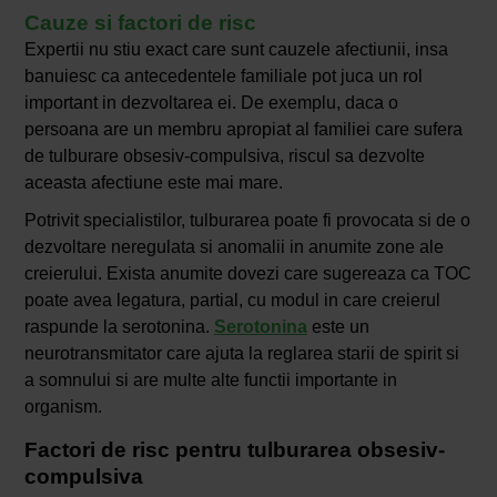
Cauze si factori de risc
Expertii nu stiu exact care sunt cauzele afectiunii, insa
banuiesc ca antecedentele familiale pot juca un rol
important in dezvoltarea ei. De exemplu, daca o
persoana are un membru apropiat al familiei care sufera
de tulburare obsesiv-compulsiva, riscul sa dezvolte
aceasta afectiune este mai mare.
Potrivit specialistilor, tulburarea poate fi provocata si de o
dezvoltare neregulata si anomalii in anumite zone ale
creierului. Exista anumite dovezi care sugereaza ca TOC
poate avea legatura, partial, cu modul in care creierul
raspunde la serotonina.
Serotonina
este un
neurotransmitator care ajuta la reglarea starii de spirit si
a somnului si are multe alte functii importante in
organism.
Factori de risc pentru tulburarea obsesiv-
compulsiva