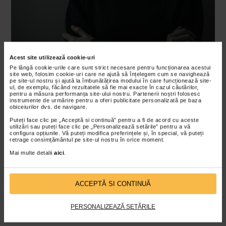
Acest site utilizează cookie-uri
Personalitate
Pe lângă cookie-urile care sunt strict necesare pentru funcționarea acestui
site web, folosim cookie-uri care ne ajută să înțelegem cum se navighează
Anumite trasaturi de personalitate, cum ar fi dificultatea
pe site-ul nostru și ajută la îmbunătățirea modului în care funcționează site-
ul, de exemplu, făcând rezultatele să fie mai exacte în cazul căutărilor,
de a gestiona incertitudinea, senzatia ridicata de
pentru a măsura performanța site-ului nostru. Partenerii noștri folosesc
instrumente de urmărire pentru a oferi publicitate personalizată pe baza
responsabilitate sau perfectionismul, pot duce la
obiceiurilor dvs. de navigare.
dezvoltarea tulburarii obsesiv-compulsive.
Puteți face clic pe „Acceptă si continuă” pentru a fi de acord cu aceste
utilizări sau puteți face clic pe „Personalizează setările” pentru a vă
configura opțiunile. Vă puteți modifica preferințele și, în special, vă puteți
Abuzuri suferite in copilarie
retrage consimțământul pe site-ul nostru în orice moment.
Mai multe detalii
aici
.
Copiii care sufera abuzuri sau alte experiente traumatice
in copilarie, cum ar fi hartuirea sau neglijarea severa, au
un risc mai mare de a dezvolta aceasta afectiune.
ACCEPTĂ SI CONTINUĂ
Simptome neuropsihiatrice acute din copilarie
PERSONALIZEAZĂ SETĂRILE
(CANS)