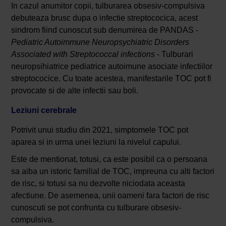
In cazul anumitor copii, tulburarea obsesiv-compulsiva
debuteaza brusc dupa o infectie streptococica, acest
sindrom fiind cunoscut sub denumirea de PANDAS -
Pediatric Autoimmune Neuropsychiatric Disorders
Associated with Streptococcal infections
- Tulburari
neuropsihiatrice pediatrice autoimune asociate infectiilor
streptococice. Cu toate acestea, manifestarile TOC pot fi
provocate si de alte infectii sau boli.
Leziuni cerebrale
Potrivit unui studiu din 2021, simptomele TOC pot
aparea si in urma unei leziuni la nivelul capului.
Este de mentionat, totusi, ca este posibil ca o persoana
sa aiba un istoric familial de TOC, impreuna cu alti factori
de risc, si totusi sa nu dezvolte niciodata aceasta
afectiune. De asemenea, unii oameni fara factori de risc
cunoscuti se pot confrunta cu tulburare obsesiv-
compulsiva.