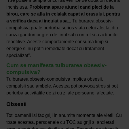
“I se poate intampla oricui sa verifice de doua ori daca a
inchis usa.
Problema apare atunci cand pleci de la
birou, care se afla in celalalt capat al orasului, pentru
a verifica daca ai incuiat usa...
Tulburarea obsesiv-
compulsiva poate perturba serios viata celui afectat din
cauza gandurilor greu de tinut sub control si a actiunilor
repetitive. Aceste comportamente consuma timp si
energie si nu pot fi remediate decat cu tratament
specializat”.
Cum se manifesta tulburarea obsesiv-
compulsiva?
Tulburarea obsesiv-compulsiva implica obsesii,
compulsii sau ambele. Acestea pot provoca stres si pot
perturba activitatile de zi cu zi ale persoanei afectate.
Obsesii
Toti oamenii isi fac griji in anumite momente ale vietii. Cu
toate acestea, persoanele cu TOC au griji si anxietati