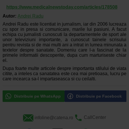
https://www.medicalnewstoday.com/articles/178508
Autor:
Andrei Radu
Andrei Radu este licentiat in jurnalism, iar din 2006 lucreaza
cu spor in presa si comunicare, marile lui pasiuni. A facut
echipa cu jurnalisti cunoscuti la departamentele de sport ale
unor televiziuni importante, a cunoscut tainele scrisului
pentru revista si de mai multi ani a intrat in lumea minunata a
textelor despre sanatate. Domeniu care l-a fascinat de la
primele informatii descoperite, dupa cum marturiseste chiar
el.
Dupa foarte multe articole despre importanta stilului de viata
citite, a inteles ca sanatatea este cea mai pretioasa, lucru pe
care incearca sa-l impartaseasca si cu ceilalti.
Distribuie pe WhatsApp
Distribuie pe Facebook
infoline@catena.ro
CallCenter