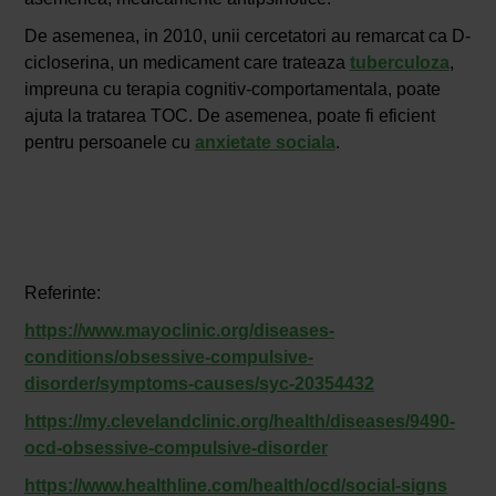
De asemenea, in 2010, unii cercetatori au remarcat ca D-
cicloserina, un medicament care trateaza
tuberculoza
,
impreuna cu terapia cognitiv-comportamentala, poate
ajuta la tratarea TOC. De asemenea, poate fi eficient
pentru persoanele cu
anxietate sociala
.
Referinte:
https://www.mayoclinic.org/diseases-
conditions/obsessive-compulsive-
disorder/symptoms-causes/syc-20354432
https://my.clevelandclinic.org/health/diseases/9490-
ocd-obsessive-compulsive-disorder
https://www.healthline.com/health/ocd/social-signs