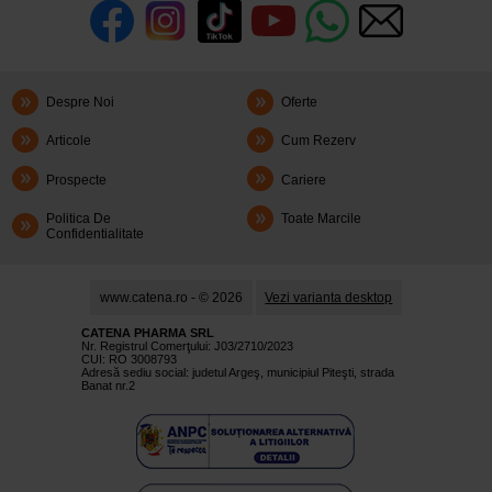
Despre Noi
Oferte
Articole
Cum Rezerv
Prospecte
Cariere
Politica De
Toate Marcile
Confidentialitate
www.catena.ro - © 2026
Vezi varianta desktop
CATENA PHARMA SRL
Nr. Registrul Comerţului: J03/2710/2023
CUI: RO 3008793
Adresă sediu social: judetul Argeş, municipiul Piteşti, strada
Banat nr.2