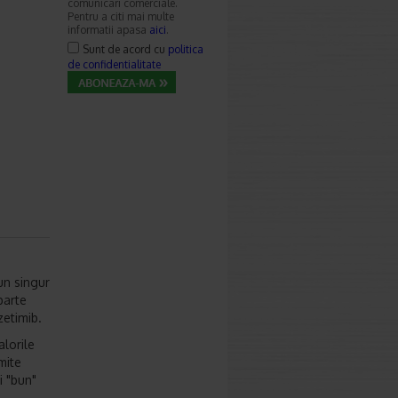
comunicari comerciale.
Pentru a citi mai multe
informatii apasa
aici
.
Sunt de acord cu
politica
de confidentialitate
un singur
parte
zetimib.
alorile
mite
i "bun"