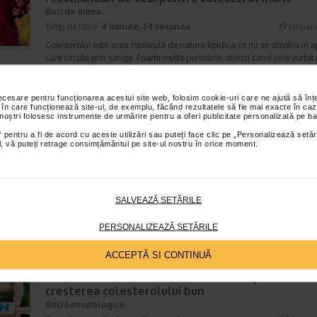
Boli de inima
Timp de citire:
4 minute, 24 secunde
19 ianuar
Colesterolul este acea molecula de natura lipidica ce nu se dizolva in a
care circula prin sange. Foarte multe persoane, atunci cand vine vorba
colesterol, au impresia ca este exclusiv ceva…
necesare pentru funcționarea acestui site web, folosim cookie-uri care ne ajută să î
 în care funcționează site-ul, de exemplu, făcând rezultatele să fie mai exacte în caz
 noștri folosesc instrumente de urmărire pentru a oferi publicitate personalizată pe ba
Colesterol HDL – ce este, rol, valori de referinta
 pentru a fi de acord cu aceste utilizări sau puteți face clic pe „Personalizează setăr
recomandari
ial, vă puteți retrage consimțământul pe site-ul nostru în orice moment.
Nutritie
Timp de citire:
6 minute, 54 secunde
12 augus
HDL vine de la High-Density Lipoprotein (lipoproteine cu densitate mare
SALVEAZĂ SETĂRILE
terminologia medicala si in limbajul comun, este cunoscut drept „colest
bun”. Colesterolul HDL, cunoscut…
PERSONALIZEAZĂ SETĂRILE
ACCEPTĂ SI CONTINUĂ
Colesterol HDL scazut? Recomandari pentru
cresterea colesterolului bun
Boli hematologice