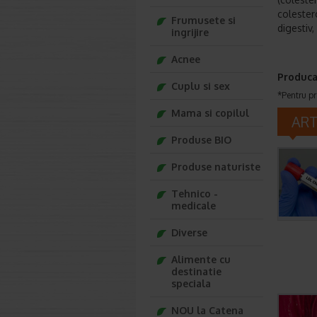
colester
Frumusete si
digestiv
ingrijire
Acnee
Produca
Cuplu si sex
*Pentru pr
Mama si copilul
AR
Produse BIO
Produse naturiste
Tehnico -
medicale
Diverse
Alimente cu
destinatie
speciala
NOU la Catena