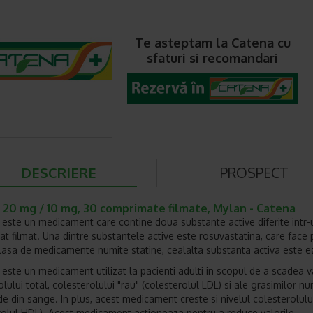
Te asteptam la Catena cu
sfaturi si recomandari
DESCRIERE
PROSPECT
 20 mg / 10 mg, 30 comprimate filmate, Mylan - Catena
ste un medicament care contine doua substante active diferite intr-
t filmat. Una dintre substantele active este rosuvastatina, care face 
clasa de medicamente numite statine, cealalta substanta activa este e
ste un medicament utilizat la pacienti adulti in scopul de a scadea v
lului total, colesterolului "rau" (colesterolul LDL) si ale grasimilor nu
ide din sange. In plus, acest medicament creste si nivelul colesterolulu
rolul HDL). Acest medicament actioneaza pentru a reduce valorile