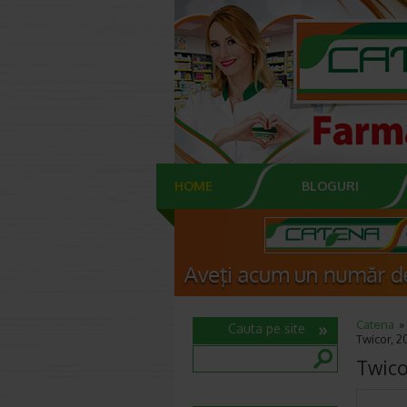
HOME
BLOGURI
Catena
Cauta pe site
Twicor, 2
Twico