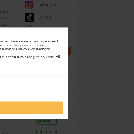
Instagram
ie 2023
TikTok
pa si
 despre
Whatsapp
nțelegem cum se navighează pe site-ul
ul căutărilor, pentru a măsura
za obiceiurilor dvs. de navigare.
CALCULATOARE
,
ile” pentru a vă configura opțiunile. Vă
t 2025
). In
erolul
Calculator
sarcina
Calculator