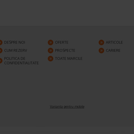
DESPRE NOI
OFERTE
ARTICOLE
CUM REZERV
PROSPECTE
CARIERE
POLITICA DE
TOATE MARCILE
CONFIDENTIALITATE
Varianta pentru mobile