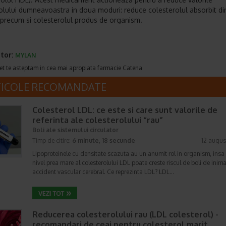
olului dumneavoastra in doua moduri: reduce colesterolul absorbit din
, precum si colesterolul produs de organism.
tor:
MYLAN
et te asteptam in cea mai apropiata farmacie Catena
TICOLE RECOMANDATE
Colesterol LDL: ce este si care sunt valorile de
referinta ale colesterolului “rau”
Boli ale sistemului circulator
Timp de citire:
6 minute, 18 secunde
12 augus
Lipoproteinele cu densitate scazuta au un anumit rol in organism, insa
nivel prea mare al colesterolului LDL poate creste riscul de boli de inima
accident vascular cerebral. Ce reprezinta LDL? LDL…
Reducerea colesterolului rau (LDL colesterol) -
recomandari de ceai pentru colesterol marit