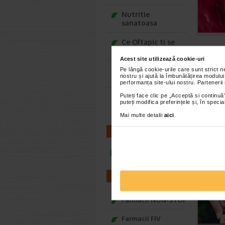
Nutritie
sanatoasa
Ce Oftapic ti se
potriveste
Acest site utilizează cookie-uri
Adora – Adorabili
Pe lângă cookie-urile care sunt strict 
nostru și ajută la îmbunătățirea modului
din prima clipa
performanța site-ului nostru. Partenerii
Puteți face clic pe „Acceptă si continuă”
Seturi cadou
puteți modifica preferințele și, în spec
Baylis&Harding
Mai multe detalii
aici
.
CONTACT
infoline@catena.ro
FARMACII
Farmacii NON-STOP
Farmacii FIV