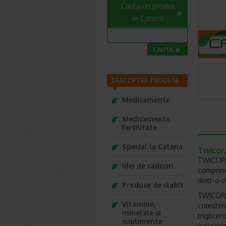
Cauta un produs
in Catena
DESCOPERA PRODUSE
Medicamente
Medicamente
fertilitate
Special la Catena
Twicor,
TWICOR e
Idei de cadouri
comprima
dintr-o 
Produse de slabit
TWICOR e
Vitamine,
colestero
minerale si
triglicer
suplimente
(coleste