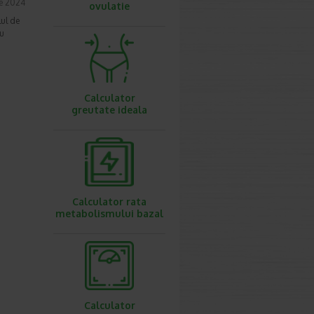
ie 2024
ovulatie
lul de
ru
Calculator
greutate ideala
Calculator rata
metabolismului bazal
Calculator