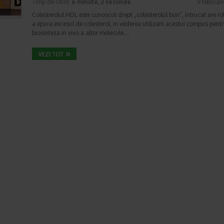
Timp de citire:
6 minute, 2 secunde
9 februar
Colesterolul HDL este cunoscut drept „colesterolul bun”, intrucat are ro
a epura excesul de colesterol, in vederea utilizarii acestui compus pent
biosinteza in vivo a altor molecule.…