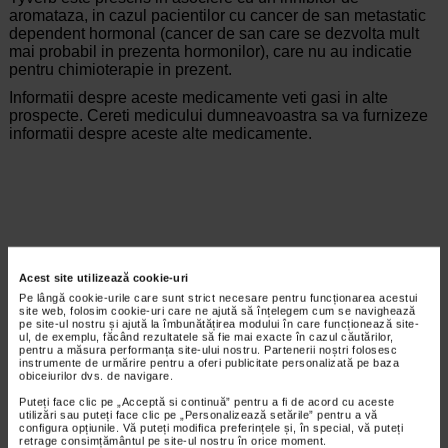
aromataza, in cazul pacientilor cu cancer de san metastatic
dependent hormonal (cancer de san care se dezvolta mult
mai probabil in prezenta hormonilor), care nu au indicatie
pentru chimioterapie in prezent.
Informatii despre aceste medicamente veti gasi in alte
prospecte. Cereti medicului dumneavoastra sa va furnizeze
informatii despre aceste alte medicamente.
Producator:
NOVARTIS
Acest site utilizează cookie-uri
*Pentru pret te asteptam in cea mai apropiata farmacie Catena
Pe lângă cookie-urile care sunt strict necesare pentru funcționarea acestui
site web, folosim cookie-uri care ne ajută să înțelegem cum se navighează
ARTICOLE RECOMANDATE
pe site-ul nostru și ajută la îmbunătățirea modului în care funcționează site-
ul, de exemplu, făcând rezultatele să fie mai exacte în cazul căutărilor,
pentru a măsura performanța site-ului nostru. Partenerii noștri folosesc
Ce trebuie sa stiti despre mamografie, un test
instrumente de urmărire pentru a oferi publicitate personalizată pe baza
obiceiurilor dvs. de navigare.
important pentru screening-ul cancerului de san
Proceduri medicale
Puteți face clic pe „Acceptă si continuă” pentru a fi de acord cu aceste
Prin mamografie intelegem investigatia
utilizări sau puteți face clic pe „Personalizează setările” pentru a vă
configura opțiunile. Vă puteți modifica preferințele și, în special, vă puteți
radiologica, cu raze X, a sanilor. Ca
retrage consimțământul pe site-ul nostru în orice moment.