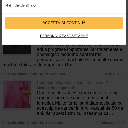
alternativa viabila de screening pentru
cancerul de san, mamografia reprezinta
Mai multe detalii
aici
.
standardul de aur, deoarece poate depista eventualele…
Timp de citire:
6 minute, 1 secunda
20 iunie 2024
ACCEPTĂ SI CONTINUĂ
Imunoterapia anticanceroasa: cum functioneaza,
tipuri si ce sperante ofera pacientilor cu cancer
PERSONALIZEAZĂ SETĂRILE
Sistem imunitar
n lupta impotriva cancerului, ultimii ani au
adus progrese importante, iar tratamentele
oncologice moderne sunt tot mai
personalizate, mai tintite si, in multe cazuri,
mai bine tolerate de organism. Una…
Timp de citire:
6 minute, 58 secunde
20 mai 2026
Cum poate fi prevenit cancerul de san?
Metode de diagnostic
Cancerul de san este una dintre cele mai
comune forme de cancer din randul
femeilor. Multe femei sunt diagnosticate cu
acest tip de cancer in jurul varstei de 50 de
ani, dar acest lucru nu inseamna ca…
Timp de citire:
5 minute, 4 secunde
22 februarie 2024