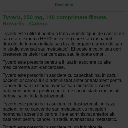
Descriere
Tyverb, 250 mg, 140 comprimate filmate,
Novartis - Catena
Tyverb este utilizat pentru a trata anumite tipuri de cancer de
san (care exprima HER2 in exces) care s-au raspandit
dincolo de tumora initiala sau la alte organe (cancer de san
in stadiu avansat sau metastatic). El poate incetini sau opri
cresterea celulelor canceroase, sau le poate omori.
Tyverb este prescris pentru a fi luat in asociere cu alte
medicamente anti-canceroase.
Tyverb este prescris in asociere cu capecitabina, in cazul
pacientilor carora li s-a administrat anterior tratament pentru
cancer de san in stadiu avansat sau metastatic. Acest
tratament anterior pentru cancer de san in stadiu metastatic
trebuia sa includa trastuzumab.
Tyverb este prescris in asociere cu trastuzumab, in cazul
pacientilor cu cancer de san metastatic cu receptori
hormonali absenti si carora li s-a administrat anterior alt
tratament pentru cancer in stadiu avansat sau metastatic.
Tyverb este prescris in asociere cu un inhibitor de