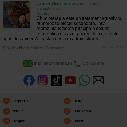
Lista de alimente interzise in timpul
chimioterapiei
Nutritie
Chimioterapia este un tratament agresiv cu
numeroase efecte secundare, insa
reprezinta totodata principala solutie
terapeutica in cazul pacientilor cu diferite
tipuri de cancer. Aceasta consta in administrarea…
Timp de citire:
6 minute, 33 secunde
30 iunie 2023
infoline@catena.ro
CallCenter
Despre Noi
Oferte
Articole
Cum Rezerv
Prospecte
Cariere