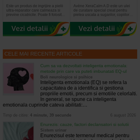
Este un produs de ingrijire a pielii
Avène XeraCalm A.D este un ulei
ultra-reparator care calmeaza si
de curatare special creat pentru
previne cicatricile. Poate fi folosit…
pielea uscata a sugarilor, copiilor…
CELE MAI RECENTE ARTICOLE
Cum sa va dezvoltati inteligenta emotionala:
metode prin care va puteti imbunatati EQ-ul
Boli neurologice si psihice
Inteligenta emotionala (EQ) se refera la
capacitatea de a identifica si gestiona
propriile emotii, precum si emotiile celorlalti.
In general, se spune ca inteligenta
emotionala cuprinde cateva abilitati:…
Timp de citire:
4 minute, 39 secunde
6 august 2026
Enurezis: cauze, factori declansatori si solutii
Sistem urinar
Enurezisul este termenul medical pentru