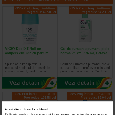
-35% Preț întreg:
65.50 Lei
-15% Preț întreg:
63.80 Lei
Preț redus: 42.58 Lei
Preț redus: 54.23 Lei
VICHY-Deo D.T.Roll-on
Gel de curatare spumant, piele
antipers.efic.48h cu parfum…
normal-mixta, 236 ml, CeraVe
Spune adio transpiratiei si
Gelul de Curatare Spumant CeraVe
mirosului neplacut al acesteia in
curata delicat in profunzime, lasand
contact cu aerul, pentru ca de…
pielii o senzatie placuta. Gelul de…
-14% Preț întreg:
119.70 Lei
-20% Preț întreg:
106.30 Lei
Preț redus: 102.58 Lei
Preț redus: 85.04 Lei
Acest site utilizează cookie-uri
Pe lângă cookie-urile care sunt strict necesare pentru funcționarea acestui