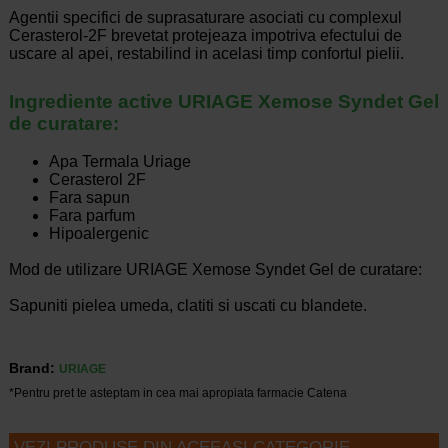
Agentii specifici de suprasaturare asociati cu complexul
Cerasterol-2F brevetat protejeaza impotriva efectului de
uscare al apei, restabilind in acelasi timp confortul pielii.
Ingrediente active URIAGE Xemose Syndet Gel
de curatare:
Apa Termala Uriage
Cerasterol 2F
Fara sapun
Fara parfum
Hipoalergenic
Mod de utilizare URIAGE Xemose Syndet Gel de curatare:
Sapuniti pielea umeda, clatiti si uscati cu blandete.
Brand:
URIAGE
*Pentru pret te asteptam in cea mai apropiata farmacie Catena
VEZI PRODUSE DIN ACEEASI CATEGORIE