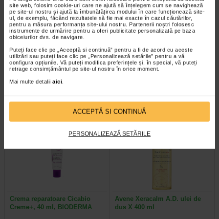
site web, folosim cookie-uri care ne ajută să înțelegem cum se navighează
pe site-ul nostru și ajută la îmbunătățirea modului în care funcționează site-
ul, de exemplu, făcând rezultatele să fie mai exacte în cazul căutărilor,
pentru a măsura performanța site-ului nostru. Partenerii noștri folosesc
instrumente de urmărire pentru a oferi publicitate personalizată pe baza
Aderma Exomega Control
Atoderm gel de dus, 1l,
obiceiurilor dvs. de navigare.
Crema 200ml
BIODERMA
Puteți face clic pe „Acceptă si continuă” pentru a fi de acord cu aceste
utilizări sau puteți face clic pe „Personalizează setările” pentru a vă
configura opțiunile. Vă puteți modifica preferințele și, în special, vă puteți
Aderma Exomega Control este o
Pielea uscata si sensibila are
retrage consimțământul pe site-ul nostru în orice moment.
crema pentru piele foarte uscata
nevoie de o ingrijire specifica, chiar
sau cu tendinta atopica. Contine…
si la dus, unde ingredientele…
Mai multe detalii
aici
.
ACCEPTĂ SI CONTINUĂ
-35% Preț întreg:
63.60 Lei
-14% Preț întreg:
136,60 Lei
Preț redus: 41.34 Lei
Preț redus: 117.09 Lei
PERSONALIZEAZĂ SETĂRILE
Crema reparatoare Cicabio
Avene Xeracalm A.D. ulei de
Creme+, 40 ml, BIODERMA
dus X 400 ml