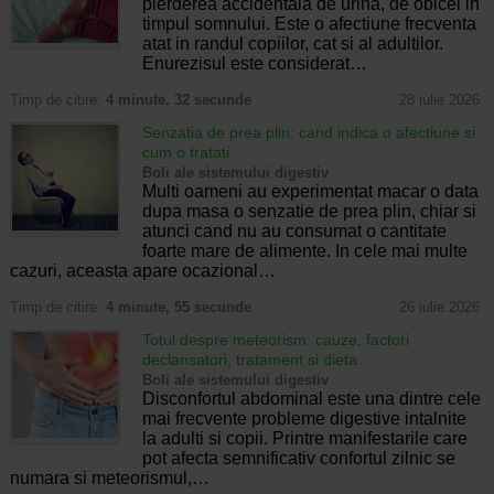
pierderea accidentala de urina, de obicei in
timpul somnului. Este o afectiune frecventa
atat in randul copiilor, cat si al adultilor.
Enurezisul este considerat…
Timp de citire:
4 minute, 32 secunde
28 iulie 2026
Senzatia de prea plin: cand indica o afectiune si
cum o tratati
Boli ale sistemului digestiv
Multi oameni au experimentat macar o data
dupa masa o senzatie de prea plin, chiar si
atunci cand nu au consumat o cantitate
foarte mare de alimente. In cele mai multe
cazuri, aceasta apare ocazional…
Timp de citire:
4 minute, 55 secunde
26 iulie 2026
Totul despre meteorism: cauze, factori
declansatori, tratament si dieta
Boli ale sistemului digestiv
Disconfortul abdominal este una dintre cele
mai frecvente probleme digestive intalnite
la adulti si copii. Printre manifestarile care
pot afecta semnificativ confortul zilnic se
numara si meteorismul,…