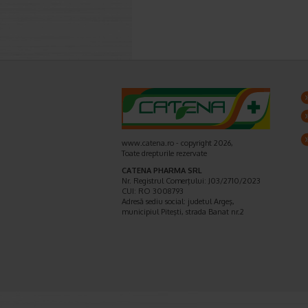
www.catena.ro - copyright 2026,
Toate drepturile rezervate
CATENA PHARMA SRL
Nr. Registrul Comerţului: J03/2710/2023
CUI: RO 3008793
Adresă sediu social: judetul Argeş,
municipiul Piteşti, strada Banat nr.2