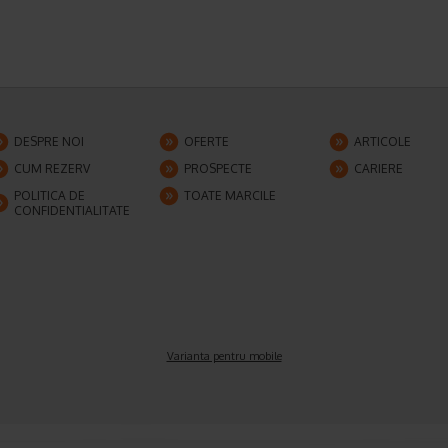
DESPRE NOI
OFERTE
ARTICOLE
CUM REZERV
PROSPECTE
CARIERE
POLITICA DE
TOATE MARCILE
CONFIDENTIALITATE
Varianta pentru mobile