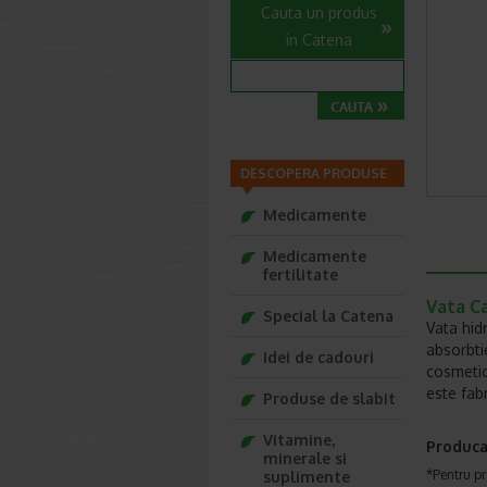
Cauta un produs
in Catena
DESCOPERA PRODUSE
Medicamente
Medicamente
fertilitate
Vata C
Special la Catena
Vata hid
absorbtie
Idei de cadouri
cosmetic
este fab
Produse de slabit
Vitamine,
Produca
minerale si
*Pentru pr
suplimente