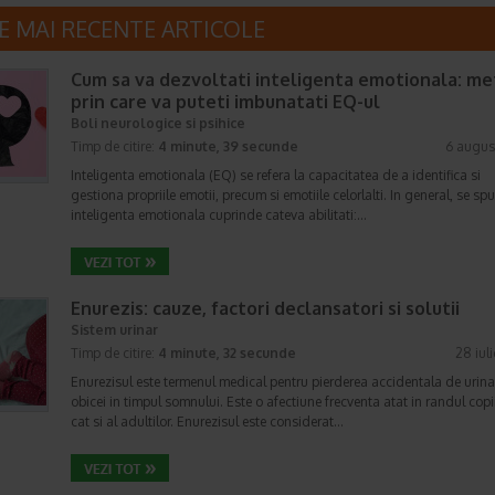
E MAI RECENTE ARTICOLE
Cum sa va dezvoltati inteligenta emotionala: m
prin care va puteti imbunatati EQ-ul
Boli neurologice si psihice
Timp de citire:
4 minute, 39 secunde
6 augus
Inteligenta emotionala (EQ) se refera la capacitatea de a identifica si
gestiona propriile emotii, precum si emotiile celorlalti. In general, se sp
inteligenta emotionala cuprinde cateva abilitati:…
Enurezis: cauze, factori declansatori si solutii
Sistem urinar
Timp de citire:
4 minute, 32 secunde
28 iul
Enurezisul este termenul medical pentru pierderea accidentala de urina
obicei in timpul somnului. Este o afectiune frecventa atat in randul copii
cat si al adultilor. Enurezisul este considerat…