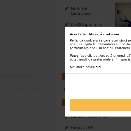
Nutritie
sanatoasa
Ce Oftapic ti se
potriveste
Acest site utilizează cookie-uri
Adora – Adorabili
Pe lângă cookie-urile care sunt strict 
nostru și ajută la îmbunătățirea modului
din prima clipa
performanța site-ului nostru. Partenerii
Puteți face clic pe „Acceptă si continuă”
Seturi cadou
puteți modifica preferințele și, în spec
Baylis&Harding
Mai multe detalii
aici
.
CONTACT
infoline@catena.ro
FARMACII
Farmacii NON-STOP
Farmacii FIV