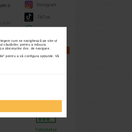
Instagram
cum o
TikTok
ie 2026
Whatsapp
prea
imente.
nțelegem cum se navighează pe site-ul
ul căutărilor, pentru a măsura
za obiceiurilor dvs. de navigare.
CALCULATOARE
ile” pentru a vă configura opțiunile. Vă
ori,
ie 2026
Calculator
sarcina
gestive
tiv
Calculator