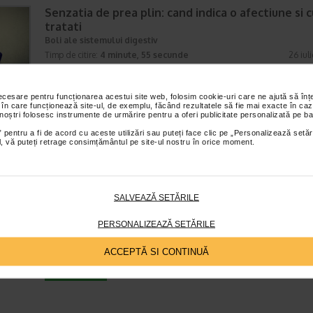
Senzatia de prea plin: cand indica o afectiune si 
tratati
Boli ale sistemului digestiv
Timp de citire:
4 minute, 55 secunde
26 iul
Multi oameni au experimentat macar o data dupa masa o senzatie de 
plin, chiar si atunci cand nu au consumat o cantitate foarte mare de al
necesare pentru funcționarea acestui site web, folosim cookie-uri care ne ajută să î
In cele mai multe cazuri, aceasta apare ocazional…
 în care funcționează site-ul, de exemplu, făcând rezultatele să fie mai exacte în caz
 noștri folosesc instrumente de urmărire pentru a oferi publicitate personalizată pe ba
 pentru a fi de acord cu aceste utilizări sau puteți face clic pe „Personalizează setăr
ial, vă puteți retrage consimțământul pe site-ul nostru în orice moment.
Totul despre meteorism: cauze, factori declansat
tratament si dieta
Boli ale sistemului digestiv
SALVEAZĂ SETĂRILE
Timp de citire:
6 minute, 3 secunde
26 iul
Disconfortul abdominal este una dintre cele mai frecvente probleme di
PERSONALIZEAZĂ SETĂRILE
intalnite la adulti si copii. Printre manifestarile care pot afecta semnifica
confortul zilnic se numara si meteorismul,…
ACCEPTĂ SI CONTINUĂ