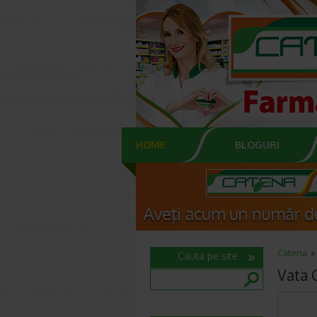
HOME
BLOGURI
Catena
Cauta pe site
Vata 