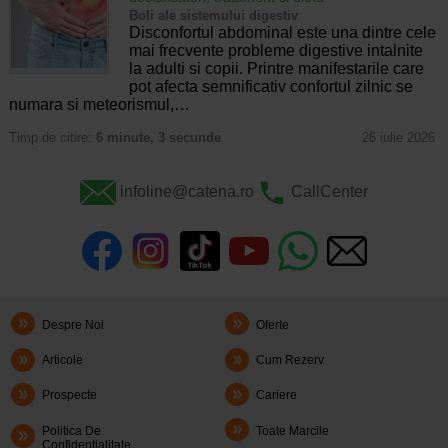
Boli ale sistemului digestiv
Disconfortul abdominal este una dintre cele
mai frecvente probleme digestive intalnite
la adulti si copii. Printre manifestarile care
pot afecta semnificativ confortul zilnic se
numara si meteorismul,…
Timp de citire:
6 minute, 3 secunde
26 iulie 2026
infoline@catena.ro
CallCenter
Despre Noi
Oferte
Articole
Cum Rezerv
Prospecte
Cariere
Politica De
Toate Marcile
Confidentialitate