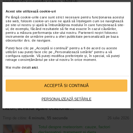
emotionala cuprinde cateva abilitati:…
Acest site utilizează cookie-uri
Timp de citire:
4 minute, 39 secunde
6 august 2026
Pe lângă cookie-urile care sunt strict necesare pentru funcționarea acestui
Enurezis: cauze, factori declansatori si solutii
site web, folosim cookie-uri care ne ajută să înțelegem cum se navighează
pe site-ul nostru și ajută la îmbunătățirea modului în care funcționează site-
Sistem urinar
ul, de exemplu, făcând rezultatele să fie mai exacte în cazul căutărilor,
Enurezisul este termenul medical pentru
pentru a măsura performanța site-ului nostru. Partenerii noștri folosesc
pierderea accidentala de urina, de obicei in
instrumente de urmărire pentru a oferi publicitate personalizată pe baza
obiceiurilor dvs. de navigare.
timpul somnului. Este o afectiune frecventa
atat in randul copiilor, cat si al adultilor.
Puteți face clic pe „Acceptă si continuă” pentru a fi de acord cu aceste
Enurezisul este considerat…
utilizări sau puteți face clic pe „Personalizează setările” pentru a vă
configura opțiunile. Vă puteți modifica preferințele și, în special, vă puteți
retrage consimțământul pe site-ul nostru în orice moment.
Timp de citire:
4 minute, 32 secunde
28 iulie 2026
Mai multe detalii
aici
.
Senzatia de prea plin: cand indica o afectiune si
cum o tratati
Boli ale sistemului digestiv
ACCEPTĂ SI CONTINUĂ
Multi oameni au experimentat macar o data
dupa masa o senzatie de prea plin, chiar si
atunci cand nu au consumat o cantitate
PERSONALIZEAZĂ SETĂRILE
foarte mare de alimente. In cele mai multe
cazuri, aceasta apare ocazional…
Timp de citire:
4 minute, 55 secunde
26 iulie 2026
Totul despre meteorism: cauze, factori
declansatori, tratament si dieta