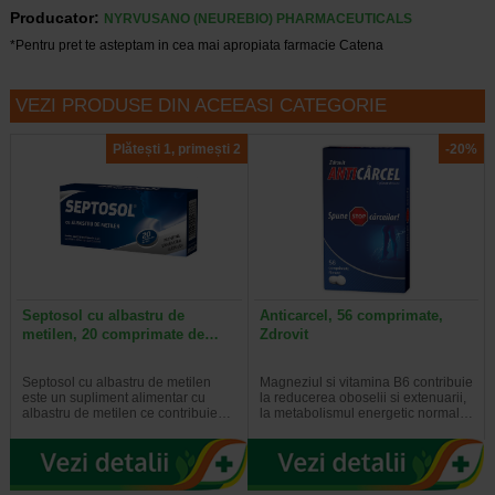
Producator:
NYRVUSANO (NEUREBIO) PHARMACEUTICALS
*Pentru pret te asteptam in cea mai apropiata farmacie Catena
VEZI PRODUSE DIN ACEEASI CATEGORIE
Plătești 1, primești 2
-20%
Septosol cu albastru de
Anticarcel, 56 comprimate,
metilen, 20 comprimate de…
Zdrovit
Septosol cu albastru de metilen
Magneziul si vitamina B6 contribuie
este un supliment alimentar cu
la reducerea oboselii si extenuarii,
albastru de metilen ce contribuie…
la metabolismul energetic normal…