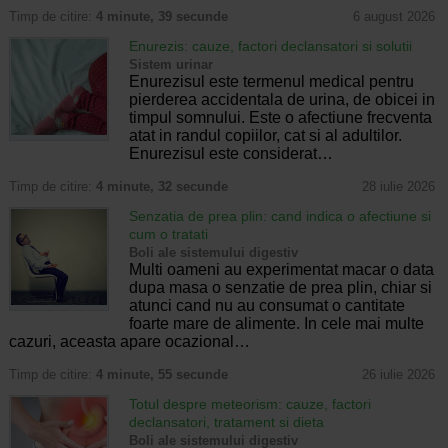
Timp de citire:
4 minute, 39 secunde
6 august 2026
Enurezis: cauze, factori declansatori si solutii
Sistem urinar
Enurezisul este termenul medical pentru
pierderea accidentala de urina, de obicei in
timpul somnului. Este o afectiune frecventa
atat in randul copiilor, cat si al adultilor.
Enurezisul este considerat…
Timp de citire:
4 minute, 32 secunde
28 iulie 2026
Senzatia de prea plin: cand indica o afectiune si
cum o tratati
Boli ale sistemului digestiv
Multi oameni au experimentat macar o data
dupa masa o senzatie de prea plin, chiar si
atunci cand nu au consumat o cantitate
foarte mare de alimente. In cele mai multe
cazuri, aceasta apare ocazional…
Timp de citire:
4 minute, 55 secunde
26 iulie 2026
Totul despre meteorism: cauze, factori
declansatori, tratament si dieta
Boli ale sistemului digestiv