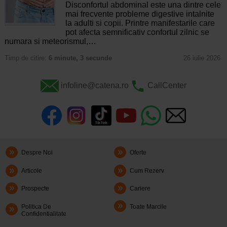
Disconfortul abdominal este una dintre cele
mai frecvente probleme digestive intalnite
la adulti si copii. Printre manifestarile care
pot afecta semnificativ confortul zilnic se
numara si meteorismul,…
Timp de citire:
6 minute, 3 secunde
26 iulie 2026
infoline@catena.ro
CallCenter
Despre Noi
Oferte
Articole
Cum Rezerv
Prospecte
Cariere
Politica De
Toate Marcile
Confidentialitate