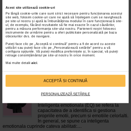
Acest site utilizează cookie-uri
Pe lângă cookie-urile care sunt strict necesare pentru funcționarea acestui
Maxitonic pentru femei, 60
COLAGEN + Vit C, Zinc si
site web, folosim cookie-uri care ne ajută să înțelegem cum se navighează
jeleuri, BENESIO
Biotina, 20 comprimate…
pe site-ul nostru și ajută la îmbunătățirea modului în care funcționează site-
ul, de exemplu, făcând rezultatele să fie mai exacte în cazul căutărilor,
pentru a măsura performanța site-ului nostru. Partenerii noștri folosesc
instrumente de urmărire pentru a oferi publicitate personalizată pe baza
Benesio MaxiTonic jeleuri pentru
Naturalis Colagen + Vitamina C,
obiceiurilor dvs. de navigare.
femei este un supliment alimentar
Zinc si Biotina este un supliment
sub forma de jeleuri cu aroma…
alimentar sub forma de…
Puteți face clic pe „Acceptă si continuă” pentru a fi de acord cu aceste
utilizări sau puteți face clic pe „Personalizează setările” pentru a vă
configura opțiunile. Vă puteți modifica preferințele și, în special, vă puteți
retrage consimțământul pe site-ul nostru în orice moment.
Mai multe detalii
aici
.
CELE MAI RECENTE ARTICOLE
ACCEPTĂ SI CONTINUĂ
Cum sa va dezvoltati inteligenta emotionala:
PERSONALIZEAZĂ SETĂRILE
metode prin care va puteti imbunatati EQ-ul
Boli neurologice si psihice
Inteligenta emotionala (EQ) se refera la
capacitatea de a identifica si gestiona
propriile emotii, precum si emotiile celorlalti.
In general, se spune ca inteligenta
emotionala cuprinde cateva abilitati:…