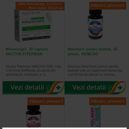
-25% Preț întreg:
57.50 Lei
Plătești 2, primești 3
Preț redus: 43.13 Lei
Minoxicapil, 30 capsule,
Maxitonic pentru barbati, 60
DOCTOR FITERMAN
jeleuri, BENESIO
Doctor Fiterman MINOXICAPIL este
Benesio MaxiTonic jeleuri pentru
o formula fortifianta alcatuita din
barbati este un supliment alimentar
aminoacizi, minerale si 11…
sub forma de jeleuri cu aroma…
Plătești 2, primești 3
Plătești 2, primești 3