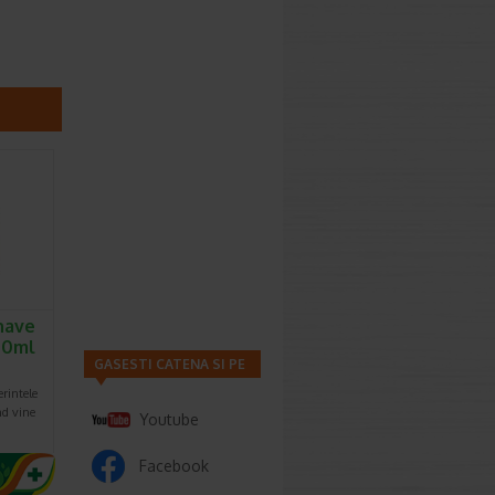
have
00ml
GASESTI CATENA SI PE
erintele
nd vine
Youtube
Facebook