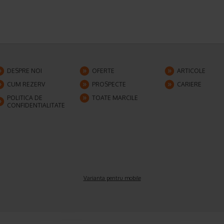
DESPRE NOI
OFERTE
ARTICOLE
CUM REZERV
PROSPECTE
CARIERE
POLITICA DE
TOATE MARCILE
CONFIDENTIALITATE
Varianta pentru mobile