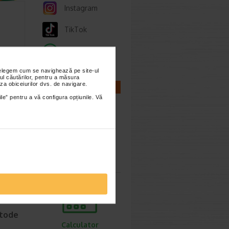
Instagram
TikTok
Whatsapp
nțelegem cum se navighează pe site-ul
ul căutărilor, pentru a măsura
fter
za obiceiurilor dvs. de navigare.
CALCULATOARE
nt
ile” pentru a vă configura opțiunile. Vă
 ras.
remă de…
Calculator
sarcina
etode
Calculator