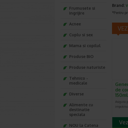
Brand:
V
Frumusete si
ingrijire
*Pentru pr
Acnee
VEZ
Cuplu si sex
Mama si copilul
Produse BIO
Produse naturiste
Tehnico -
medicale
Gene
de co
Diverse
150ml
Asigura p
Alimente cu
impotriva
destinatie
speciala
NOU la Catena