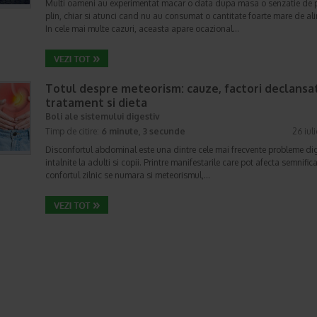
Multi oameni au experimentat macar o data dupa masa o senzatie de 
plin, chiar si atunci cand nu au consumat o cantitate foarte mare de al
In cele mai multe cazuri, aceasta apare ocazional…
Totul despre meteorism: cauze, factori declansat
tratament si dieta
Boli ale sistemului digestiv
Timp de citire:
6 minute, 3 secunde
26 iul
Disconfortul abdominal este una dintre cele mai frecvente probleme di
intalnite la adulti si copii. Printre manifestarile care pot afecta semnifica
confortul zilnic se numara si meteorismul,…