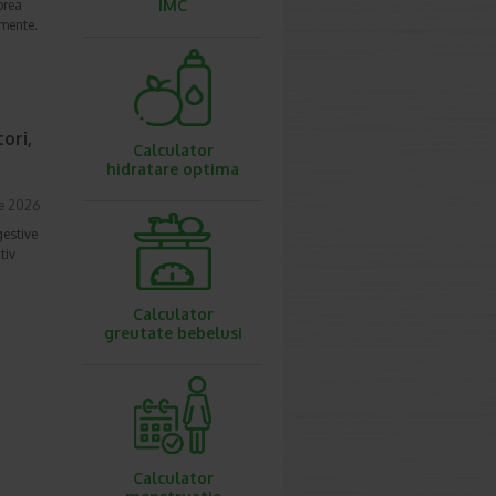
IMC
prea
imente.
ori,
Calculator
hidratare optima
ie 2026
gestive
tiv
Calculator
greutate bebelusi
Calculator