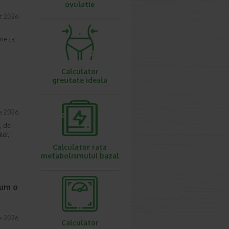
ovulatie
t 2026
une ca
Calculator
greutate ideala
ie 2026
, de
lor,
Calculator rata
metabolismului bazal
cum o
ie 2026
Calculator