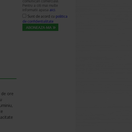
comunicari comerciale.
Pentru a citi mai multe
informatii apasa
aici
.
Sunt de acord cu
politica
de confidentialitate
2 de ore
cu
uminiu,
ce
cacitate