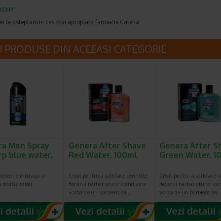
ICHY
et te asteptam in cea mai apropiata farmacie Catena
I PRODUSE DIN ACEEASI CATEGORIE
ra Men Spray
Genera After Shave
Genera After S
rp blue water,
Red Water, 100ml
Green Water, 1
rotectie intreaga zi
Creat pentru a satisface cerintele
Creat pentru a satisface c
 transpiratiei.
fiecarui barbat atunci cand vine
fiecarui barbat atunci ca
vorba de un barbierit de…
vorba de un barbierit de…