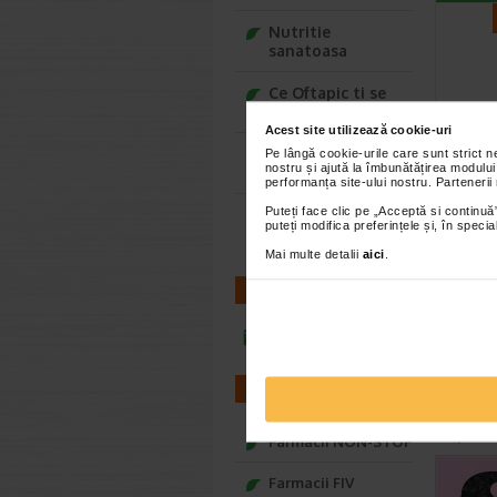
Nutritie
sanatoasa
Ce Oftapic ti se
potriveste
Acest site utilizează cookie-uri
Adora – Adorabili
Pe lângă cookie-urile care sunt strict 
nostru și ajută la îmbunătățirea modului
din prima clipa
Gene
performanța site-ului nostru. Partenerii
barbi
Puteți face clic pe „Acceptă si continuă”
Seturi cadou
muse
puteți modifica preferințele și, în spec
Baylis&Harding
Barbierit
Mai multe detalii
aici
.
placere d
barbierit
CONTACT
infoline@catena.ro
FARMACII
CEL
Farmacii NON-STOP
Farmacii FIV