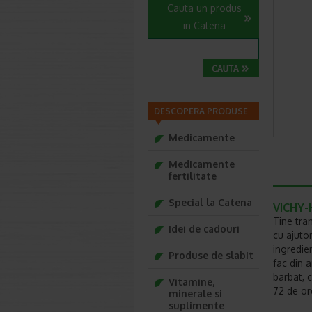
Cauta un produs
in Catena
DESCOPERA PRODUSE
Medicamente
Medicamente
fertilitate
Special la Catena
VICHY-
Tine tra
Idei de cadouri
cu ajuto
ingredie
Produse de slabit
fac din a
barbat, 
Vitamine,
72 de or
minerale si
suplimente