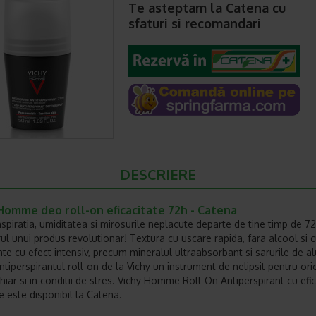
Te asteptam la Catena cu
sfaturi si recomandari
DESCRIERE
Homme deo roll-on eficacitate 72h - Catena
nspiratia, umiditatea si mirosurile neplacute departe de tine timp de 7
rul unui produs revolutionar! Textura cu uscare rapida, fara alcool si 
nte cu efect intensiv, precum mineralul ultraabsorbant si sarurile de al
ntiperspirantul roll-on de la Vichy un instrument de nelipsit pentru ori
chiar si in conditii de stres. Vichy Homme Roll-On Antiperspirant cu efi
e este disponibil la Catena.