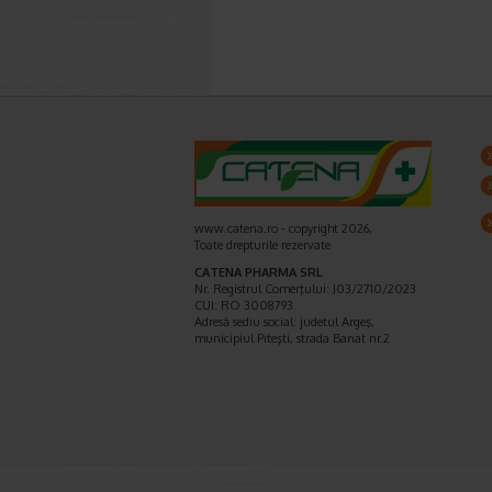
www.catena.ro - copyright 2026,
Toate drepturile rezervate
CATENA PHARMA SRL
Nr. Registrul Comerţului: J03/2710/2023
CUI: RO 3008793
Adresă sediu social: judetul Argeş,
municipiul Piteşti, strada Banat nr.2