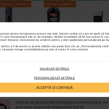
Plătești 2, primești 3
Plătești 2, primești 3
necesare pentru funcționarea acestui site web, folosim cookie-uri care ne ajută să î
 în care funcționează site-ul, de exemplu, făcând rezultatele să fie mai exacte în caz
ra Men spuma
Triple Eight -
PURITY HERBS A
 noștri folosesc instrumente de urmărire pentru a oferi publicitate personalizată pe ba
erit
Sampon cu cafeina
Shave tratame
 pentru a fi de acord cu aceste utilizări sau puteți face clic pe „Personalizează setăr
tel&vitamina…
impotriva caderii…
facial pentru…
ial, vă puteți retrage consimțământul pe site-ul nostru în orice moment.
ul se transforma intr-o
Samponul anti-cadere Triple
Tratament facial pentru
aca utilizezi spuma de
Eight este un sampon impotriva
calmarea iritației de după
 de la Genera, ce…
caderii parului, imbogatit cu…
Previne uscarea pielii. C
SALVEAZĂ SETĂRILE
PERSONALIZEAZĂ SETĂRILE
ACCEPTĂ SI CONTINUĂ
E MAI RECENTE ARTICOLE
Cum sa va dezvoltati inteligenta emotionala: m
prin care va puteti imbunatati EQ-ul