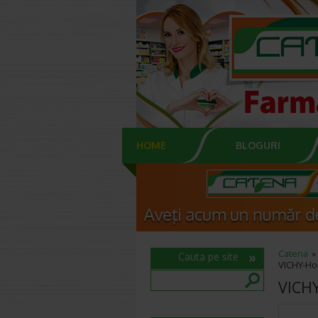
HOME
BLOGURI
Catena
Cauta pe site
VICHY-Ho
VICHY