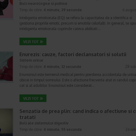
Boli neurologice si psihice
Timp de citire:
4 minute, 39 secunde
6 augus
Inteligenta emotionala (EQ) se refera la capacitatea de a identifica si
gestiona propriile emotii, precum si emotiile celorlalti. In general, se sp
inteligenta emotionala cuprinde cateva abilitati:…
Enurezis: cauze, factori declansatori si solutii
Sistem urinar
Timp de citire:
4 minute, 32 secunde
28 iul
Enurezisul este termenul medical pentru pierderea accidentala de urina
obicei in timpul somnului. Este o afectiune frecventa atat in randul copii
cat si al adultilor. Enurezisul este considerat…
Senzatia de prea plin: cand indica o afectiune si 
tratati
Boli ale sistemului digestiv
Timp de citire:
4 minute, 55 secunde
26 iul