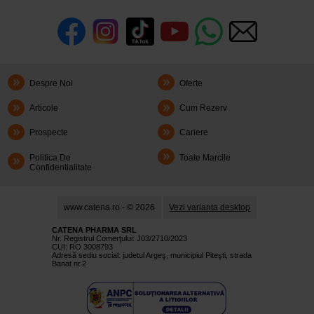
Despre Noi
Oferte
Articole
Cum Rezerv
Prospecte
Cariere
Politica De
Toate Marcile
Confidentialitate
www.catena.ro - © 2026
Vezi varianta desktop
CATENA PHARMA SRL
Nr. Registrul Comerţului: J03/2710/2023
CUI: RO 3008793
Adresă sediu social: judetul Argeş, municipiul Piteşti, strada
Banat nr.2