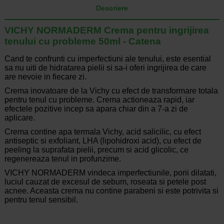
Descriere
VICHY NORMADERM Crema pentru ingrijirea
tenului cu probleme 50ml - Catena
Cand te confrunti cu imperfectiuni ale tenului, este esential
sa nu uiti de hidratarea pielii si sa-i oferi ingrijirea de care
are nevoie in fiecare zi.
Crema inovatoare de la Vichy cu efect de transformare totala
pentru tenul cu probleme. Crema actioneaza rapid, iar
efectele pozitive incep sa apara chiar din a 7-a zi de
aplicare.
Crema contine apa termala Vichy, acid salicilic, cu efect
antiseptic si exfoliant, LHA (lipohidroxi acid), cu efect de
peeling la suprafata pielii, precum si acid glicolic, ce
regenereaza tenul in profunzime.
VICHY NORMADERM vindeca imperfectiunile, porii dilatati,
luciul cauzat de excesul de sebum, roseata si petele post
acnee. Aceasta crema nu contine parabeni si este potrivita si
pentru tenul sensibil.