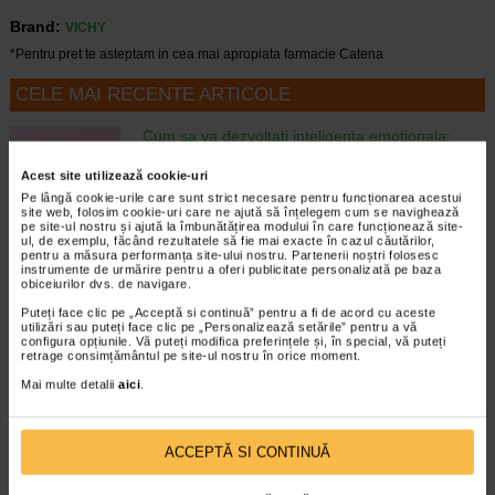
Brand:
VICHY
*Pentru pret te asteptam in cea mai apropiata farmacie Catena
CELE MAI RECENTE ARTICOLE
Cum sa va dezvoltati inteligenta emotionala:
metode prin care va puteti imbunatati EQ-ul
Boli neurologice si psihice
Acest site utilizează cookie-uri
Inteligenta emotionala (EQ) se refera la
Pe lângă cookie-urile care sunt strict necesare pentru funcționarea acestui
site web, folosim cookie-uri care ne ajută să înțelegem cum se navighează
capacitatea de a identifica si gestiona
pe site-ul nostru și ajută la îmbunătățirea modului în care funcționează site-
propriile emotii, precum si emotiile celorlalti.
ul, de exemplu, făcând rezultatele să fie mai exacte în cazul căutărilor,
In general, se spune ca inteligenta
pentru a măsura performanța site-ului nostru. Partenerii noștri folosesc
instrumente de urmărire pentru a oferi publicitate personalizată pe baza
emotionala cuprinde cateva abilitati:…
obiceiurilor dvs. de navigare.
Timp de citire:
4 minute, 39 secunde
6 august 2026
Puteți face clic pe „Acceptă si continuă” pentru a fi de acord cu aceste
utilizări sau puteți face clic pe „Personalizează setările” pentru a vă
configura opțiunile. Vă puteți modifica preferințele și, în special, vă puteți
Enurezis: cauze, factori declansatori si solutii
retrage consimțământul pe site-ul nostru în orice moment.
Sistem urinar
Enurezisul este termenul medical pentru
Mai multe detalii
aici
.
pierderea accidentala de urina, de obicei in
timpul somnului. Este o afectiune frecventa
atat in randul copiilor, cat si al adultilor.
ACCEPTĂ SI CONTINUĂ
Enurezisul este considerat…