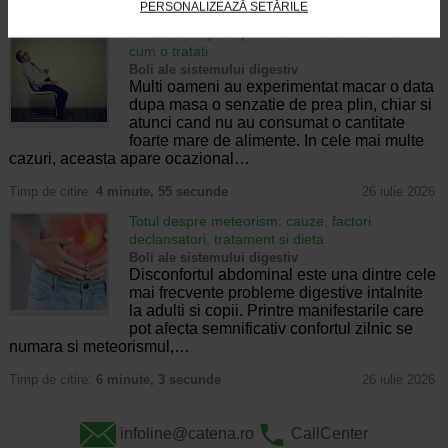
Timp de citire:
4 minute, 32 secunde
28 iulie 2026
PERSONALIZEAZĂ SETĂRILE
Senzatia de prea plin: cand indica o afectiune si
cum o tratati
Boli ale sistemului digestiv
Multi oameni au experimentat macar o data
dupa masa o senzatie de prea plin, chiar si
atunci cand nu au consumat o cantitate
foarte mare de alimente. In cele mai multe
cazuri, aceasta apare ocazional…
Timp de citire:
4 minute, 55 secunde
26 iulie 2026
Totul despre meteorism: cauze, factori
declansatori, tratament si dieta
Boli ale sistemului digestiv
Disconfortul abdominal este una dintre cele
mai frecvente probleme digestive intalnite
la adulti si copii. Printre manifestarile care
pot afecta semnificativ confortul zilnic se
numara si meteorismul,…
Timp de citire:
6 minute, 3 secunde
26 iulie 2026
infoline@catena.ro
CallCenter