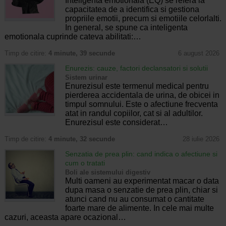
Inteligenta emotionala (EQ) se refera la
capacitatea de a identifica si gestiona
propriile emotii, precum si emotiile celorlalti.
In general, se spune ca inteligenta
emotionala cuprinde cateva abilitati:…
Timp de citire:
4 minute, 39 secunde
6 august 2026
Enurezis: cauze, factori declansatori si solutii
Sistem urinar
Enurezisul este termenul medical pentru
pierderea accidentala de urina, de obicei in
timpul somnului. Este o afectiune frecventa
atat in randul copiilor, cat si al adultilor.
Enurezisul este considerat…
Timp de citire:
4 minute, 32 secunde
28 iulie 2026
Senzatia de prea plin: cand indica o afectiune si
cum o tratati
Boli ale sistemului digestiv
Multi oameni au experimentat macar o data
dupa masa o senzatie de prea plin, chiar si
atunci cand nu au consumat o cantitate
foarte mare de alimente. In cele mai multe
cazuri, aceasta apare ocazional…