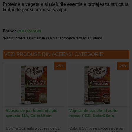
Proteinele vegetale si uleiurile esentiale protejeaza structura
firului de par si hranesc scalpul
Brand:
COLOR&SOIN
*Pentru pret te asteptam in cea mai apropiata farmacie Catena
VEZI PRODUSE DIN ACEEASI CATEGORIE
-25%
-25%
Vopsea de par blond nisipiu
Vopsea de par blond auriu
cenusiu 11A, Color&Soin
roscat 7 GC, Color&Soin
Color & Soin este o vopsea de par
Color & Soin este o vopsea de par