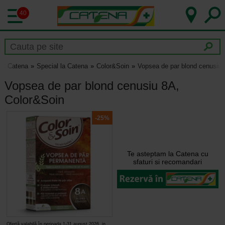
40
Catena
Special la Catena
Color&Soin
Vopsea de par blond cenusiu 
Vopsea de par blond cenusiu 8A,
Color&Soin
-25%
Te asteptam la Catena cu
sfaturi si recomandari
Ofertă valabilă în perioada 1-31 august 2026, in