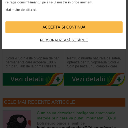
retrage consimțământul pe site-ul nostru în orice moment.
Mai multe detalii
aici
.
ACCEPTĂ SI CONTINUĂ
PERSONALIZEAZĂ SETĂRILE
Vopsea de par blond platinat
Vopsea de par castaniu natural
10N, Color&Soin
4N, Color&Soin
Color & Soin este o vopsea de par
Pentru o nuanta naturala de saten,
permanenta care acopera 100%
opteaza pentru vopseaua Color &
din parul alb de la prima utilizare…
Soin pe baza unui complex care…
CELE MAI RECENTE ARTICOLE
Cum sa va dezvoltati inteligenta emotionala:
metode prin care va puteti imbunatati EQ-ul
Boli neurologice si psihice