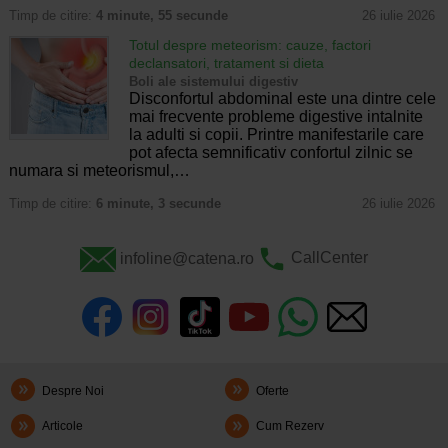
Timp de citire:
4 minute, 55 secunde
26 iulie 2026
Totul despre meteorism: cauze, factori
declansatori, tratament si dieta
Boli ale sistemului digestiv
Disconfortul abdominal este una dintre cele
mai frecvente probleme digestive intalnite
la adulti si copii. Printre manifestarile care
pot afecta semnificativ confortul zilnic se
numara si meteorismul,…
Timp de citire:
6 minute, 3 secunde
26 iulie 2026
infoline@catena.ro
CallCenter
Despre Noi
Oferte
Articole
Cum Rezerv