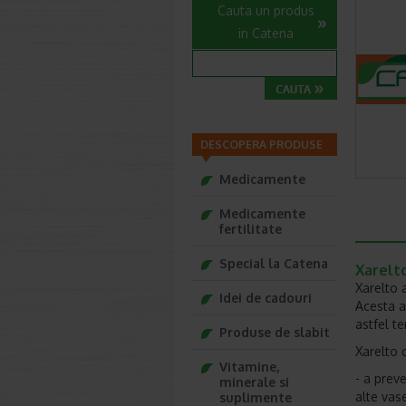
Cauta un produs
in Catena
DESCOPERA PRODUSE
Medicamente
Medicamente
fertilitate
Special la Catena
Xarelt
Xarelto 
Idei de cadouri
Acesta a
astfel t
Produse de slabit
Xarelto c
Vitamine,
-
a preve
minerale si
alte vas
suplimente