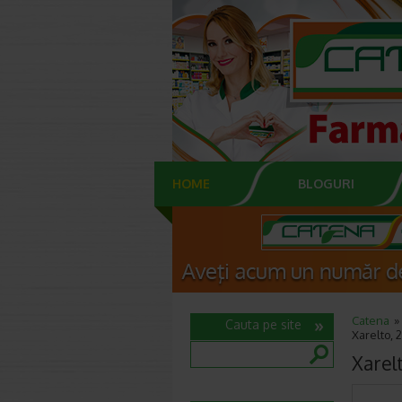
HOME
BLOGURI
Catena
Cauta pe site
Xarelto, 
Xarel