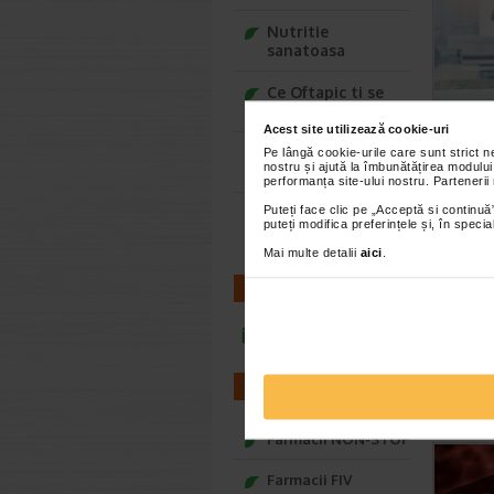
Nutritie
sanatoasa
Ce Oftapic ti se
potriveste
Acest site utilizează cookie-uri
Adora – Adorabili
Pe lângă cookie-urile care sunt strict 
nostru și ajută la îmbunătățirea modului
din prima clipa
performanța site-ului nostru. Partenerii
Puteți face clic pe „Acceptă si continuă”
Seturi cadou
puteți modifica preferințele și, în spec
Baylis&Harding
Mai multe detalii
aici
.
CONTACT
infoline@catena.ro
FARMACII
Farmacii NON-STOP
Farmacii FIV