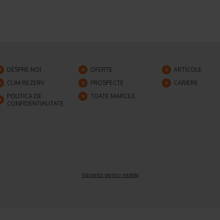
DESPRE NOI
OFERTE
ARTICOLE
CUM REZERV
PROSPECTE
CARIERE
POLITICA DE
TOATE MARCILE
CONFIDENTIALITATE
Varianta pentru mobile