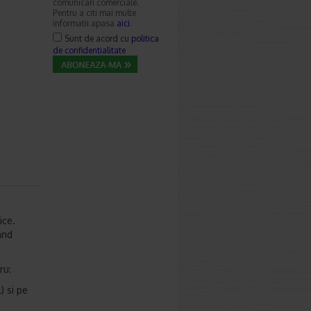
comunicari comerciale.
Pentru a citi mai multe
informatii apasa
aici
.
Sunt de acord cu
politica
de confidentialitate
ice.
and
ru:
) si pe