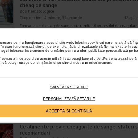
cheag de sange
Boli hematologice
Timp de citire:
4 minute, 51 secunde
12 april
Formarea unui cheag de sange este rezultatul procesului de coagulare
are rolul de a impiedica hemoragiile puternice in cazul producerii unor l
Spre exemplu, o simpla zgarietura sau taietura…
necesare pentru funcționarea acestui site web, folosim cookie-uri care ne ajută să î
 în care funcționează site-ul, de exemplu, făcând rezultatele să fie mai exacte în caz
 noștri folosesc instrumente de urmărire pentru a oferi publicitate personalizată pe ba
 pentru a fi de acord cu aceste utilizări sau puteți face clic pe „Personalizează setăr
Tromboza venoasa profunda: cauze, simptome,
ial, vă puteți retrage consimțământul pe site-ul nostru în orice moment.
tratament
Boli ale sistemului circulator
Timp de citire:
6 minute, 7 secunde
13 septembr
SALVEAZĂ SETĂRILE
Tromboza venoasa profunda (TVP) apare atunci cand un cheag de sa
(tromb) se formeaza intr-una sau mai multe dintre venele profunde ale
PERSONALIZEAZĂ SETĂRILE
corpului, de obicei la nivelul picioarelor. Tromboza venoasa profunda…
ACCEPTĂ SI CONTINUĂ
Ce alimente previn cheagurile de sange: sfaturi s
recomandari