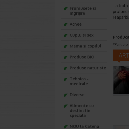
-
a trata
Frumusete si
profunda
ingrijire
reaparit
Acnee
Cuplu si sex
Produca
*Pentru pr
Mama si copilul
AR
Produse BIO
Produse naturiste
Tehnico -
medicale
Diverse
Alimente cu
destinatie
speciala
NOU la Catena