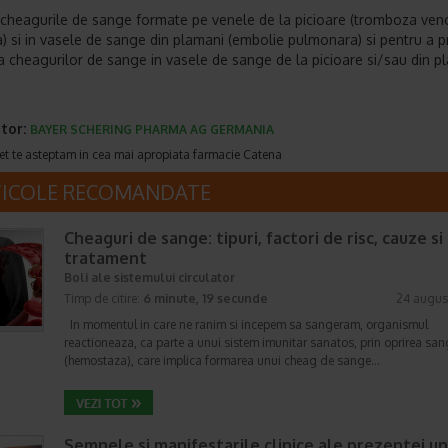
 cheagurile de sange formate pe venele de la picioare (tromboza ve
) si in vasele de sange din plamani (embolie pulmonara) si pentru a p
ia cheagurilor de sange in vasele de sange de la picioare si/sau din p
tor:
BAYER SCHERING PHARMA AG GERMANIA
et te asteptam in cea mai apropiata farmacie Catena
TICOLE RECOMANDATE
Cheaguri de sange: tipuri, factori de risc, cauze si
tratament
Boli ale sistemului circulator
Timp de citire:
6 minute, 19 secunde
24 augus
In momentul in care ne ranim si incepem sa sangeram, organismul
reactioneaza, ca parte a unui sistem imunitar sanatos, prin oprirea sang
(hemostaza), care implica formarea unui cheag de sange…
Semnele si manifestarile clinice ale prezentei un