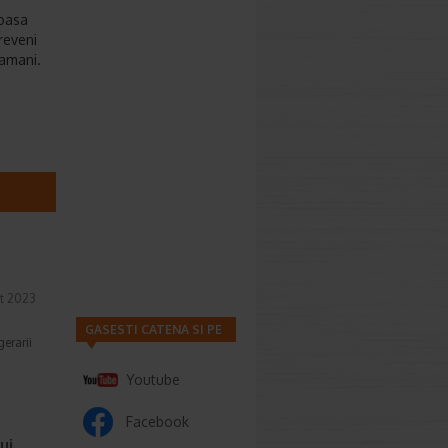
noasa
reveni
lamani.
t 2023
GASESTI CATENA SI PE
erarii
Youtube
Facebook
ui