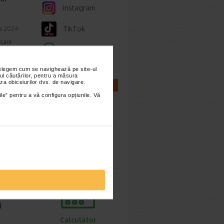
Instagram
TikTok
ie 2024
 care
Whatsapp
eziuni.
nțelegem cum se navighează pe site-ul
ul căutărilor, pentru a măsura
za obiceiurilor dvs. de navigare.
CALCULATOARE
ile” pentru a vă configura opțiunile. Vă
ie 2024
nge
Calculator
sarcina
i
Calculator