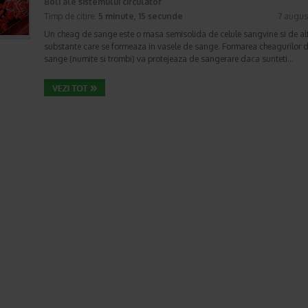
Boli ale sistemului circulator
Timp de citire:
5 minute, 15 secunde
7 augus
Un cheag de sange este o masa semisolida de celule sangvine si de al
substante care se formeaza in vasele de sange. Formarea cheagurilor 
sange (numite si trombi) va protejeaza de sangerare daca sunteti…