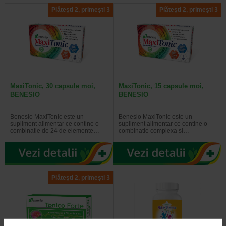
Plătești 2, primești 3
Plătești 2, primești 3
MaxiTonic, 30 capsule moi,
MaxiTonic, 15 capsule moi,
BENESIO
BENESIO
Benesio MaxiTonic este un
Benesio MaxiTonic este un
supliment alimentar ce contine o
supliment alimentar ce contine o
combinatie de 24 de elemente…
combinatie complexa si…
Plătești 2, primești 3