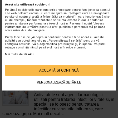
Acest site utilizează cookie-uri
Pe lângă cookie-urile care sunt strict necesare pentru funcționarea acestui
site web, folosim cookie-uri care ne ajută să înțelegem cum se navighează
Tonico Forte, 10 ml, 10
Vita-Stelute, 60 jeleuri,
pe site-ul nostru și ajută la îmbunătățirea modului în care funcționează site-
flacoane, Benesio
NATURALIS
ul, de exemplu, făcând rezultatele să fie mai exacte în cazul căutărilor,
pentru a măsura performanța site-ului nostru. Partenerii noștri folosesc
instrumente de urmărire pentru a oferi publicitate personalizată pe baza
Tonico Forte este un supliment
Naturalis Vita-Stelute jeleuri este
obiceiurilor dvs. de navigare.
alimentar fara zahar, sub forma de
un supliment alimentar vegan, sub
Puteți face clic pe „Acceptă si continuă” pentru a fi de acord cu aceste
flacon buvabil, ce combina patru…
forma de jeleuri cu aroma…
utilizări sau puteți face clic pe „Personalizează setările” pentru a vă
configura opțiunile. Vă puteți modifica preferințele și, în special, vă puteți
retrage consimțământul pe site-ul nostru în orice moment.
Mai multe detalii
aici
.
ARTICOLE RECOMANDATE
ACCEPTĂ SI CONTINUĂ
Tratamente antivirale pentru gripa: cum
PERSONALIZEAZĂ SETĂRILE
functioneaza si cand sunt recomandate
Boli infectioase
Antiviralele sunt agenti farmacologici
utilizati pentru tratarea infectiilor virale si, in
special, se folosesc pentru tratarea
infectiilor cu virusurile Influenza, care
cauzeaza gripa. Mai mult decat…