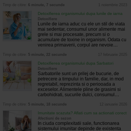
Timp de citire:
6 minute, 7 secunde
1 noiembrie 2023
Detoxifierea organismului dupa lunile de iarna
Detoxifiere
Lunile de iarna aduc cu ele un stil de viata
mai sedentar, consumul unor alimente mai
grele si mai procesate, precum si o
acumulare de toxine in organism. Odata cu
venirea primaverii, corpul are nevoie…
Timp de citire:
5 minute, 22 secunde
17 februarie 2025
Detoxifierea organismului dupa Sarbatori
Detoxifiere
Sarbatorile sunt un prilej de bucurie, de
petrecere a timpului in familie, dar, in mod
regretabil, reprezinta si o periooada a
exceselor. Alimentele pline de grasimi si
carbohidrati, sucurile dulci, consumul…
Timp de citire:
5 minute, 18 secunde
12 ianuarie 2026
Imunitate scazuta? Aflati cum sa actionati corect
Afectiuni de sezon
In ciuda complexitatii sale, functionarea
sistemului imunitar depinde de existenta