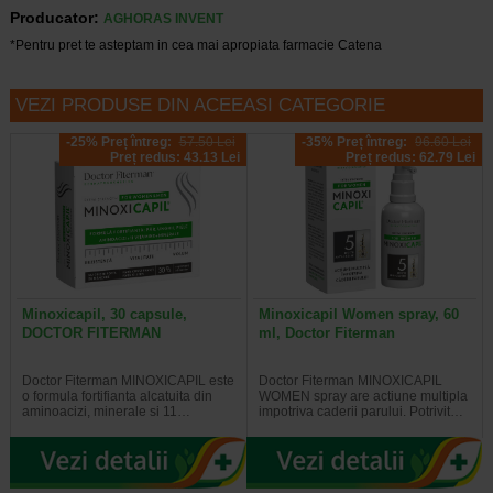
Producator:
AGHORAS INVENT
*Pentru pret te asteptam in cea mai apropiata farmacie Catena
VEZI PRODUSE DIN ACEEASI CATEGORIE
-25% Preț întreg:
57.50 Lei
-35% Preț întreg:
96.60 Lei
Preț redus: 43.13 Lei
Preț redus: 62.79 Lei
Minoxicapil, 30 capsule,
Minoxicapil Women spray, 60
DOCTOR FITERMAN
ml, Doctor Fiterman
Doctor Fiterman MINOXICAPIL este
Doctor Fiterman MINOXICAPIL
o formula fortifianta alcatuita din
WOMEN spray are actiune multipla
aminoacizi, minerale si 11…
impotriva caderii parului. Potrivit…