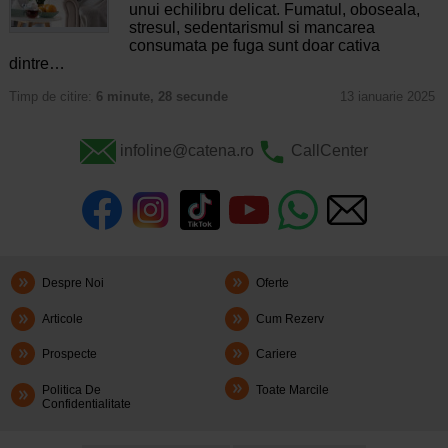
unui echilibru delicat. Fumatul, oboseala,
stresul, sedentarismul si mancarea
consumata pe fuga sunt doar cativa
dintre…
Timp de citire:
6 minute, 28 secunde
13 ianuarie 2025
infoline@catena.ro
CallCenter
Despre Noi
Oferte
Articole
Cum Rezerv
Prospecte
Cariere
Politica De
Toate Marcile
Confidentialitate