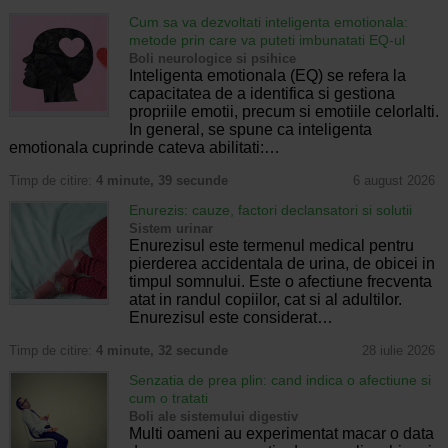
Cum sa va dezvoltati inteligenta emotionala:
metode prin care va puteti imbunatati EQ-ul
Boli neurologice si psihice
Inteligenta emotionala (EQ) se refera la
capacitatea de a identifica si gestiona
propriile emotii, precum si emotiile celorlalti.
In general, se spune ca inteligenta
emotionala cuprinde cateva abilitati:…
Timp de citire:
4 minute, 39 secunde
6 august 2026
Enurezis: cauze, factori declansatori si solutii
Sistem urinar
Enurezisul este termenul medical pentru
pierderea accidentala de urina, de obicei in
timpul somnului. Este o afectiune frecventa
atat in randul copiilor, cat si al adultilor.
Enurezisul este considerat…
Timp de citire:
4 minute, 32 secunde
28 iulie 2026
Senzatia de prea plin: cand indica o afectiune si
cum o tratati
Boli ale sistemului digestiv
Multi oameni au experimentat macar o data