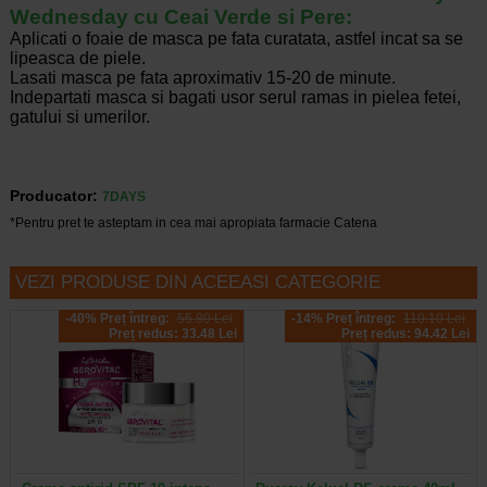
Wednesday cu Ceai Verde si Pere:
Aplicati o foaie de masca pe fata curatata, astfel incat sa se
lipeasca de piele.
Lasati masca pe fata aproximativ 15-20 de minute.
Indepartati masca si bagati usor serul ramas in pielea fetei,
gatului si umerilor.
Producator:
7DAYS
*Pentru pret te asteptam in cea mai apropiata farmacie Catena
VEZI PRODUSE DIN ACEEASI CATEGORIE
-40% Preț întreg:
55.80 Lei
-14% Preț întreg:
110.10 Lei
Preț redus: 33.48 Lei
Preț redus: 94.42 Lei