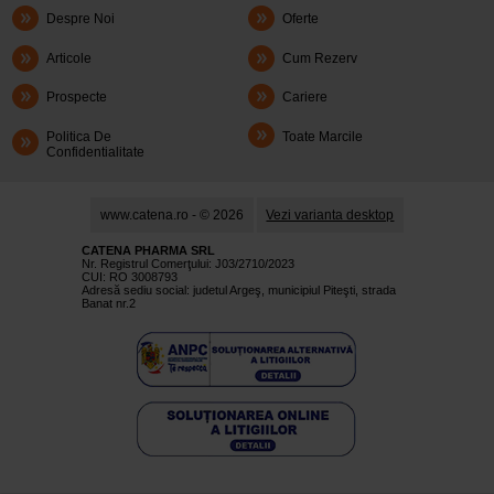
Despre Noi
Oferte
Articole
Cum Rezerv
Prospecte
Cariere
Politica De
Toate Marcile
Confidentialitate
www.catena.ro - © 2026
Vezi varianta desktop
CATENA PHARMA SRL
Nr. Registrul Comerţului: J03/2710/2023
CUI: RO 3008793
Adresă sediu social: judetul Argeş, municipiul Piteşti, strada
Banat nr.2