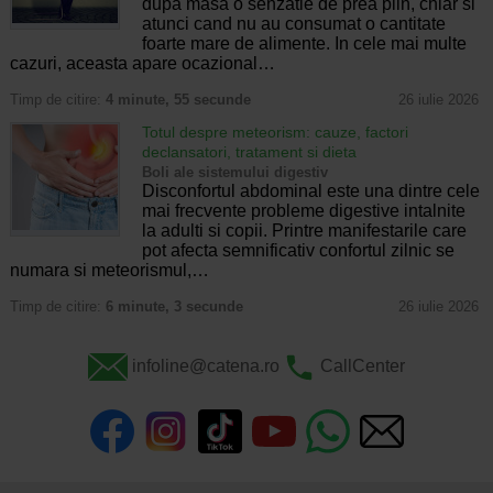
dupa masa o senzatie de prea plin, chiar si
atunci cand nu au consumat o cantitate
foarte mare de alimente. In cele mai multe
cazuri, aceasta apare ocazional…
Timp de citire:
4 minute, 55 secunde
26 iulie 2026
Totul despre meteorism: cauze, factori
declansatori, tratament si dieta
Boli ale sistemului digestiv
Disconfortul abdominal este una dintre cele
mai frecvente probleme digestive intalnite
la adulti si copii. Printre manifestarile care
pot afecta semnificativ confortul zilnic se
numara si meteorismul,…
Timp de citire:
6 minute, 3 secunde
26 iulie 2026
infoline@catena.ro
CallCenter