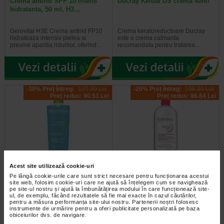
Crema antirid SPF 10 intens
Ducray Kelual DS crema 40ml
hidratanta, 50 ml, H3…
Gerovital H3E Crema antirid FP10
Crema keratoreductoare Ducray
hidrateaza intensiv pielea si
este o crema calmanta
previne aparitia ridurilor, oferind…
recomandata pentru tratarea…
-30% Preț întreg:
129,30 Lei
-20% Preț întreg:
108.30 Lei
Preț redus: 90.51 Lei
Preț redus: 86.64 Lei
Acest site utilizează cookie-uri
Sebium Gel Spumant pentru
Bioderma Sensibio H2O
curatarea tenului gras X 500 ml
Solutie Micelara X 500 ml
Pe lângă cookie-urile care sunt strict necesare pentru funcționarea acestui
site web, folosim cookie-uri care ne ajută să înțelegem cum se navighează
pe site-ul nostru și ajută la îmbunătățirea modului în care funcționează site-
ul, de exemplu, făcând rezultatele să fie mai exacte în cazul căutărilor,
Bioderma Sebium Gel Spumant
Solutia Micelara Sensibio H2O de
pentru a măsura performanța site-ului nostru. Partenerii noștri folosesc
este solutia ideala pentru curatarea
la Bioderma este recomandata atat
instrumente de urmărire pentru a oferi publicitate personalizată pe baza
tenului gras. Formula sa…
pentru demachierea tenului cat si…
obiceiurilor dvs. de navigare.