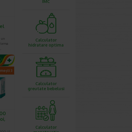
IMC
el
…
e un
Calculator
 forma
hidratare optima
…
imești 3
Calculator
greutate bebelusi
000
oi,
Calculator
4000 UI