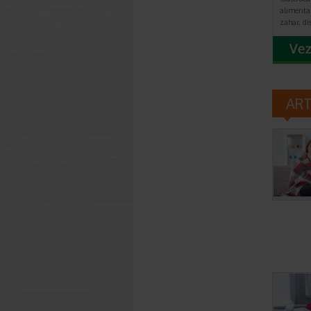
alimentar
zahar, di
AR