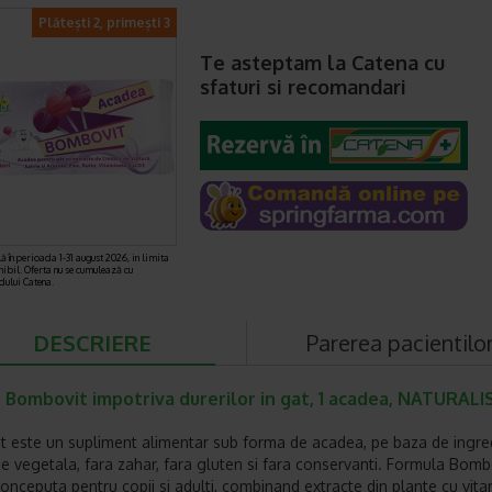
Plătești 2, primești 3
Te asteptam la Catena cu
sfaturi si recomandari
ă în perioada 1-31 august 2026, in limita
nibil. Oferta nu se cumulează cu
rdului Catena.
DESCRIERE
Parerea pacientilo
Bombovit impotriva durerilor in gat, 1 acadea, NATURALIS
 este un supliment alimentar sub forma de acadea, pe baza de ingre
ne vegetala, fara zahar, fara gluten si fara conservanti. Formula Bomb
conceputa pentru copii si adulti, combinand extracte din plante cu vita