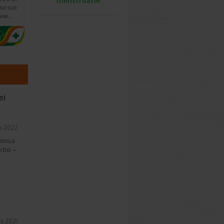
menstruatie
tar sub
oase…
ei
ie 2022
ntinua
ctiei –
ie 2021