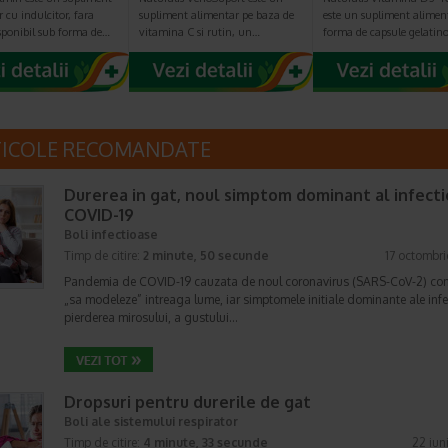
 cu indulcitor, fara
supliment alimentar pe baza de
este un supliment alimen
sponibil sub forma de…
vitamina C si rutin, un…
forma de capsule gelatin
TICOLE RECOMANDATE
Durerea in gat, noul simptom dominant al infecti
COVID-19
Boli infectioase
Timp de citire:
2 minute, 50 secunde
17 octombr
Pandemia de COVID-19 cauzata de noul coronavirus (SARS-CoV-2) co
„sa modeleze” intreaga lume, iar simptomele initiale dominante ale infe
pierderea mirosului, a gustului…
Dropsuri pentru durerile de gat
Boli ale sistemului respirator
Timp de citire:
4 minute, 33 secunde
22 iun