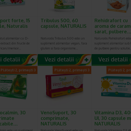
port forte, 15
Tribulus 500, 60
Rehidrafort cu
le, Naturalis
capsule, NATURALIS
aroma de caram
sarat, pulbere
tul alimentar cu D-
Naturalis Tribulus 500 este un
Naturalis Rehidrafort est
extract din fructe de
supliment alimentar vegan, fara
supliment alimentar sub
rican/merisor…
gluten si fara organisme…
de pulbere pentru solutie
Plătești 2, primești 3
Plătești 2, primești 3
Plătești 2, pr
ocalmin, 30
VenoSuport, 30
Vitamina D3, 4
rimate
comprimate,
UI, 30 capsule m
cabile…
NATURALIS
NATURALIS
lmin este un supliment
Naturalis VenoSuport este un
Naturalis Vitamina D3 