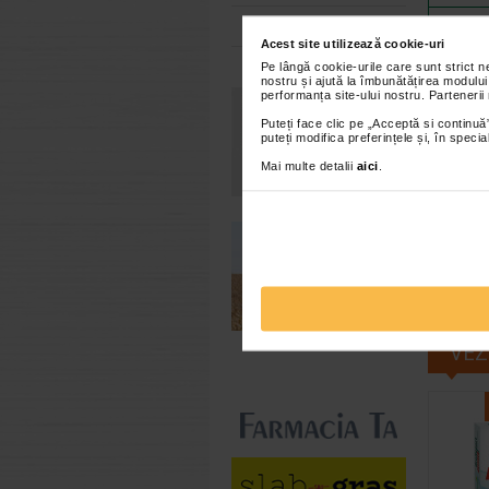
*VNR = 
Toate farmaciile
Acest site utilizează cookie-uri
Pe lângă cookie-urile care sunt strict 
Atentionari
nostru și ajută la îmbunătățirea modului
performanța site-ului nostru. Partenerii
A nu se lasa
Puteți face clic pe „Acceptă si continuă”
variata si ec
puteți modifica preferințele și, în spec
pentru cons
Mai multe detalii
aici
.
sub 25°C, in
Brand:
N
*Pentru pr
VEZ