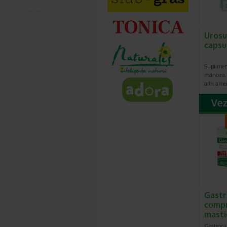
Urosu
capsu
Suplimen
manoza, 
afin ame
Gastr
comp
masti
Gastroca