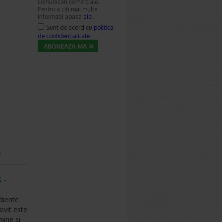
comunicari comerciale.
Pentru a citi mai multe
informatii apasa
aici
.
Sunt de acord cu
politica
de confidentialitate
r
 -
diente
ovit este
mine si