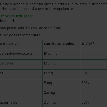
 este o acadea ce combina gustul placut cu un rol activ in sustinere
, fiind o optiune potrivita pentru intreaga familie.
 mod de utilizare
:
dele pe zi.
at pentru adulti si copii de peste 3 ani.
t per doza recomandata:
ente active
Cantitate/ acadea
% VNR*
 de Cimbru-de-cultura
18,25 mg
-
 de Salvie
12,5 mg
-
a C
12 mg
15%
5 mg
50%
0,6 mg
-
Vitamina D3
2,5 mcg
50%