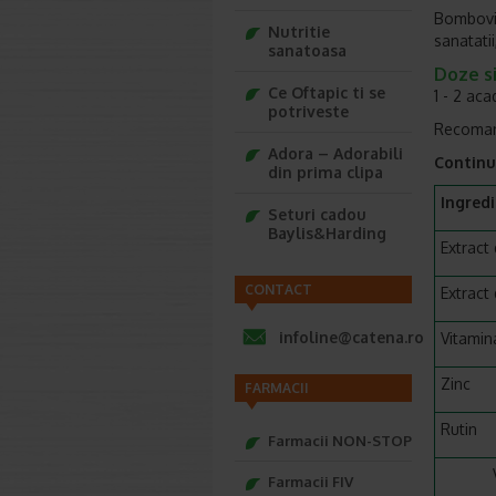
Bombovit
Nutritie
sanatatii
sanatoasa
Doze si
Ce Oftapic ti se
1 - 2 aca
potriveste
Recomand
Adora – Adorabili
Continu
din prima clipa
Ingredi
Seturi cadou
Baylis&Harding
Extract
CONTACT
Extract
infoline@catena.ro
Vitamin
Zinc
FARMACII
Rutin
Farmacii NON-STOP
Farmacii FIV