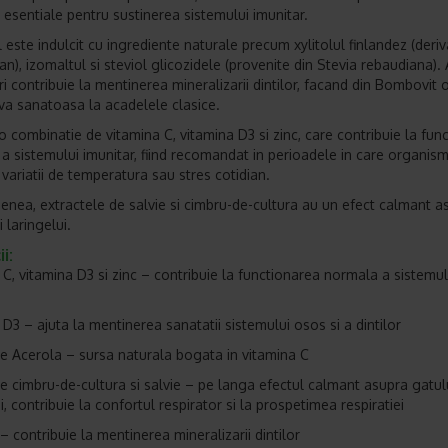
 esentiale pentru sustinerea sistemului imunitar.
 este indulcit cu ingrediente naturale precum xylitolul finlandez (deriv
n), izomaltul si steviol glicozidele (provenite din Stevia rebaudiana). 
ri contribuie la mentinerea mineralizarii dintilor, facand din Bombovit 
iva sanatoasa la acadelele clasice.
o combinatie de vitamina C, vitamina D3 si zinc, care contribuie la fun
a sistemului imunitar, fiind recomandat in perioadele in care organism
 variatii de temperatura sau stres cotidian.
nea, extractele de salvie si cimbru-de-cultura au un efect calmant a
i laringelui.
i:
 C, vitamina D3 si zinc – contribuie la functionarea normala a sistemul
 D3 – ajuta la mentinerea sanatatii sistemului osos si a dintilor
de Acerola – sursa naturala bogata in vitamina C
de cimbru-de-cultura si salvie – pe langa efectul calmant asupra gatulu
i, contribuie la confortul respirator si la prospetimea respiratiei
 – contribuie la mentinerea mineralizarii dintilor