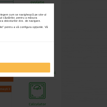
ovulatie
nțelegem cum se navighează pe site-ul
ul căutărilor, pentru a măsura
za obiceiurilor dvs. de navigare.
iasca o dieta
ile” pentru a vă configura opțiunile. Vă
recomandata
Calculator
 temperaturi
greutate ideala
Calculator rata
metabolismului bazal
imești 3
Calculator