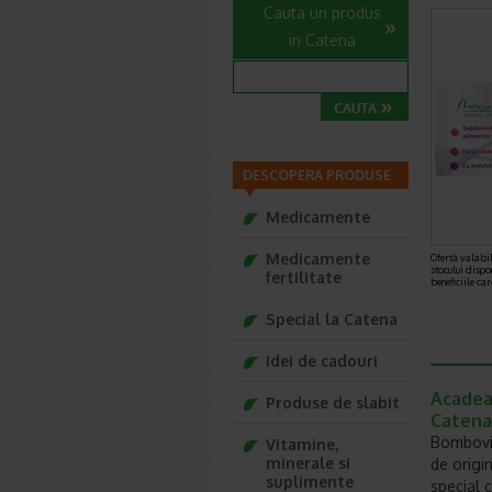
Cauta un produs
in Catena
DESCOPERA PRODUSE
Medicamente
Medicamente
Ofertă valabil
stocului dispo
fertilitate
beneficiile ca
Special la Catena
Idei de cadouri
Acadea 
Produse de slabit
Catena
Bombovit
Vitamine,
minerale si
de origi
suplimente
special 