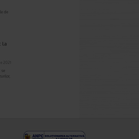
le de
 la
ie 2021
 se
urilor,