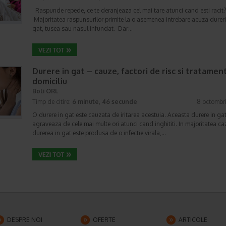
Raspunde repede, ce te deranjeaza cel mai tare atunci cand esti racit?
Majoritatea raspunsurilor primite la o asemenea intrebare acuza dureri
gat, tusea sau nasul infundat. Dar…
Durere in gat – cauze, factori de risc si tratament
domiciliu
Boli ORL
Timp de citire:
6 minute, 46 secunde
8 octombr
O durere in gat este cauzata de iritarea acestuia. Aceasta durere in gat
agraveaza de cele mai multe ori atunci cand inghititi. In majoritatea caz
durerea in gat este produsa de o infectie virala,…
DESPRE NOI
OFERTE
ARTICOLE