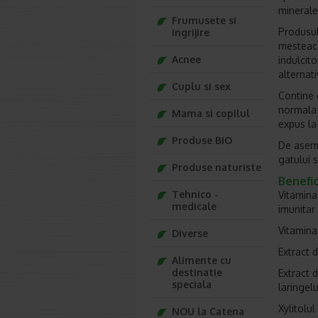
minerale
Frumusete si
Produsul
ingrijire
mesteaca
Acnee
indulcito
alternat
Cuplu si sex
Contine 
normala 
Mama si copilul
expus la
Produse BIO
De aseme
gatului s
Produse naturiste
Benefici
Tehnico -
Vitamina
medicale
imunitar
Vitamina
Diverse
Extract 
Alimente cu
destinatie
Extract 
speciala
laringelu
Xylitolul
NOU la Catena