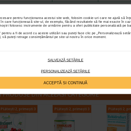
Valori Nutritionale de Referinta conform Regulamentului 1169/2011.
necesare pentru funcționarea acestui site web, folosim cookie-uri care ne ajută să î
 în care funcționează site-ul, de exemplu, făcând rezultatele să fie mai exacte în caz
 noștri folosesc instrumente de urmărire pentru a oferi publicitate personalizată pe ba
 la indemana si la vederea copiilor mici.
Produsul este un supliment alimentar si nu trebuie sa inlocu
 pentru a fi de acord cu aceste utilizări sau puteți face clic pe „Personalizează setăr
hilibrata si un stil de viata sanatos.
Consumul excesiv poate avea efect laxativ.
A nu se depasi doza 
ial, vă puteți retrage consimțământul pe site-ul nostru în orice moment.
umul zilnic.
A se consuma, de preferinta, inainte de sfarsitul lunii inscrise pe ambalaj.
A se pastra la
 ambalajul original.
SALVEAZĂ SETĂRILE
ATURALIS
PERSONALIZEAZĂ SETĂRILE
et te asteptam in cea mai apropiata farmacie Catena
ACCEPTĂ SI CONTINUĂ
I PRODUSE DIN ACEEASI CATEGORIE
Plătești 2, primești 3
Plătești 2, primești 3
Plătești 2, pr