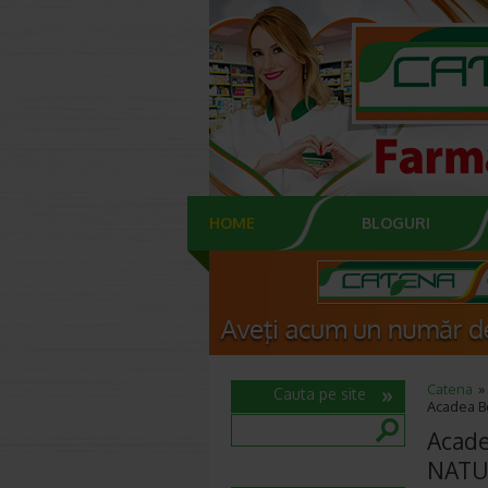
HOME
BLOGURI
Catena
Cauta pe site
Acadea Bo
Acade
NATU