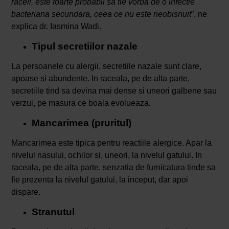
raceli, este foarte probabil sa fie vorba de o infectie
bacteriana secundara, ceea ce nu este neobisnuit
”, ne
explica dr. Iasmina Wadi.
Tipul secretiilor nazale
La persoanele cu alergii, secretiile nazale sunt clare,
apoase si abundente. In raceala, pe de alta parte,
secretiile tind sa devina mai dense si uneori galbene sau
verzui, pe masura ce boala evolueaza.
Mancarimea (pruritul)
Mancarimea este tipica pentru reactiile alergice. Apar la
nivelul nasului, ochilor si, uneori, la nivelul gatului. In
raceala, pe de alta parte, senzatia de furnicatura tinde sa
fie prezenta la nivelul gatului, la inceput, dar apoi
dispare.
Stranutul