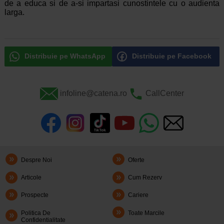
de a educa si de a-si impartasi cunostintele cu o audienta
larga.
Distribuie pe WhatsApp
Distribuie pe Facebook
infoline@catena.ro
CallCenter
Despre Noi
Oferte
Articole
Cum Rezerv
Prospecte
Cariere
Politica De
Toate Marcile
Confidentialitate