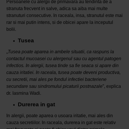
Persoanele cu alergii de primavara au tendinta de a
stranuta frecvent in salve, adica sa aiba mai multe
stranuturi consecutive. In raceala, insa, stranutul este mai
rar si mai putin intens, si de obicei apare la inceputul
bolii.
Tusea
„
Tusea poate aparea in ambele situatii, ca raspuns la
contactul mucoasei cu alergenul sau cu agentul patogen
infectios. In alergii, tusea tinde sa fie seaca si apare din
cauza iritatiei. In raceala, tusea poate deveni productiva,
cu secretii, mai ales pe fondul infectiei bacteriene
secundare sau sindromului picaturii postnazale
”, explica
dr. Iasmina Wadi.
Durerea in gat
In alergii, poate aparea o usoara iritatie, mai ales din
cauza secretiilor. In raceala, durerea in gat este relativ