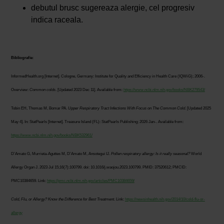
debutul brusc sugereaza alergie, cel progresiv
indica raceala.
Bibliografie
:
InformedHealth.org [Internet]. Cologne, Germany: Institute for Quality and Efficiency in Health Care (IQWiG); 2006-.
Overview:
Common colds
. [Updated 2023 Dec 11]. Available from:
https://www.ncbi.nlm.nih.gov/books/NBK279543/
Tobin EH, Thomas M, Bomar PA.
Upper Respiratory Tract Infections With Focus on The Common Cold
. [Updated 2025
May 4]. In: StatPearls [Internet]. Treasure Island (FL): StatPearls Publishing; 2026 Jan-. Available from:
https://www.ncbi.nlm.nih.gov/books/NBK532961/
D'Amato G, Murrieta-Aguttes M, D'Amato M, Ansotegui IJ.
Pollen respiratory allergy: Is it really seasonal?
World
Allergy Organ J. 2023 Jul 15;16(7):100799. doi: 10.1016/j.waojou.2023.100799. PMID: 37520612; PMCID:
PMC10384659. Link:
https://pmc.ncbi.nlm.nih.gov/articles/PMC10384659/
Cold, Flu, or Allergy? Know the Difference for Best Treatment
. Link:
https://newsinhealth.nih.gov/2014/10/cold-flu-or-
allergy