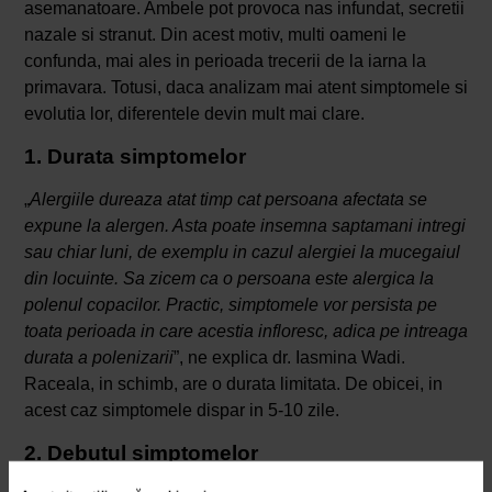
asemanatoare. Ambele pot provoca nas infundat, secretii
nazale si stranut. Din acest motiv, multi oameni le
confunda, mai ales in perioada trecerii de la iarna la
primavara. Totusi, daca analizam mai atent simptomele si
evolutia lor, diferentele devin mult mai clare.
1. Durata simptomelor
„
Alergiile dureaza atat timp cat persoana afectata se
expune la alergen. Asta poate insemna saptamani intregi
sau chiar luni, de exemplu in cazul alergiei la mucegaiul
din locuinte. Sa zicem ca o persoana este alergica la
polenul copacilor. Practic, simptomele vor persista pe
toata perioada in care acestia infloresc, adica pe intreaga
durata a polenizarii
”, ne explica dr. Iasmina Wadi.
Raceala, in schimb, are o durata limitata. De obicei, in
acest caz simptomele dispar in 5-10 zile.
2. Debutul simptomelor