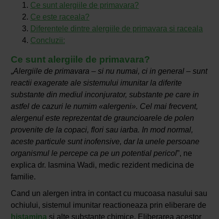
Ce sunt alergiile de primavara?
Ce este raceala?
Diferentele dintre alergiile de primavara si raceala
Concluzii:
Ce sunt alergiile de primavara?
„
Alergiile de primavara – si nu numai, ci in general – sunt
reactii exagerate ale sistemului imunitar la diferite
substante din mediul inconjurator, substante pe care
in
astfel de cazuri
le numim «alergeni». Cel mai frecvent,
alergenul este reprezentat de grauncioarele de polen
provenite de la copaci, flori sau iarba. In mod normal,
aceste particule sunt inofensive, dar la unele persoane
organismul le percepe ca pe un potential pericol
”, ne
explica dr. Iasmina Wadi, medic rezident medicina de
familie.
Cand un alergen intra in contact cu mucoasa nasului sau
ochiului, sistemul imunitar reactioneaza prin eliberare de
histamina
si alte substante chimice. Eliberarea acestor