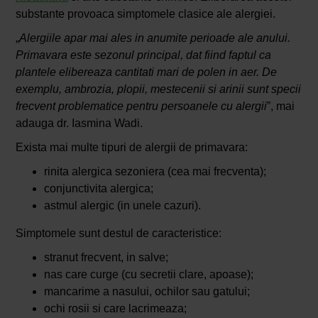
substante provoaca simptomele clasice ale alergiei.
„
Alergiile apar mai ales in anumite perioade ale anului.
Primavara este sezonul principal, dat fiind faptul ca
plantele elibereaza cantitati mari de polen in aer. De
exemplu, ambrozia, plopii, mestecenii si arinii sunt specii
frecvent problematice pentru persoanele cu alergii
”, mai
adauga dr. Iasmina Wadi.
Exista mai multe tipuri de alergii de primavara:
rinita alergica sezoniera (cea mai frecventa);
conjunctivita alergica;
astmul alergic (in unele cazuri).
Simptomele sunt destul de caracteristice:
stranut frecvent, in salve;
nas care curge (cu secretii clare, apoase);
mancarime a nasului, ochilor sau gatului;
ochi rosii si care lacrimeaza;