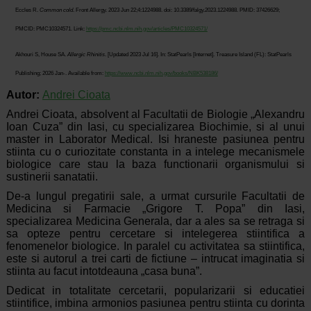
Eccles R.
Common cold
. Front Allergy. 2023 Jun 22;4:1224988. doi: 10.3389/falgy.2023.1224988. PMID: 37426629;
PMCID: PMC10324571. Link:
https://pmc.ncbi.nlm.nih.gov/articles/PMC10324571/
Akhouri S, House SA.
Allergic Rhinitis
. [Updated 2023 Jul 16]. In: StatPearls [Internet]. Treasure Island (FL): StatPearls
Publishing; 2026 Jan-. Available from:
https://www.ncbi.nlm.nih.gov/books/NBK538186/
Autor:
Andrei Cioata
Andrei Cioata, absolvent al Facultatii de Biologie „Alexandru
Ioan Cuza” din Iasi, cu specializarea Biochimie, si al unui
master in Laborator Medical. Isi hraneste pasiunea pentru
stiinta cu o curiozitate constanta in a intelege mecanismele
biologice care stau la baza functionarii organismului si
sustinerii sanatatii.
De-a lungul pregatirii sale, a urmat cursurile Facultatii de
Medicina si Farmacie „Grigore T. Popa” din Iasi,
specializarea Medicina Generala, dar a ales sa se retraga si
sa opteze pentru cercetare si intelegerea stiintifica a
fenomenelor biologice. In paralel cu activitatea sa stiintifica,
este si autorul a trei carti de fictiune – intrucat imaginatia si
stiinta au facut intotdeauna „casa buna”.
Dedicat in totalitate cercetarii, popularizarii si educatiei
stiintifice, imbina armonios pasiunea pentru stiinta cu dorinta