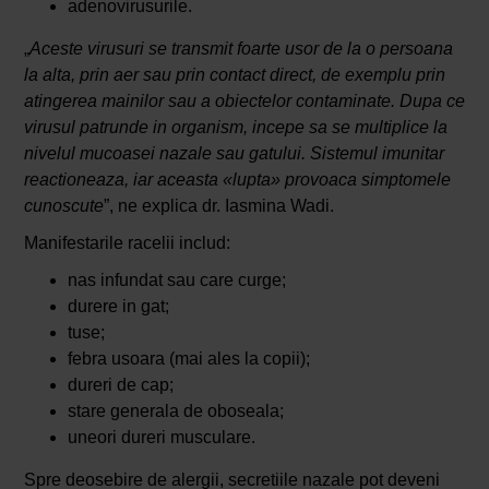
adenovirusurile.
„
Aceste virusuri se transmit foarte usor de la o persoana
la alta, prin aer sau prin contact direct, de exemplu prin
atingerea mainilor sau a obiectelor contaminate. Dupa ce
virusul patrunde in organism, incepe sa se multiplice la
nivelul mucoasei nazale sau gatului. Sistemul imunitar
reactioneaza, iar aceasta «lupta» provoaca simptomele
cunoscute
”, ne explica dr. Iasmina Wadi.
Manifestarile racelii includ:
nas infundat sau care curge;
durere in gat;
tuse;
febra usoara (mai ales la copii);
dureri de cap;
stare generala de oboseala;
uneori dureri musculare.
Spre deosebire de alergii, secretiile nazale pot deveni