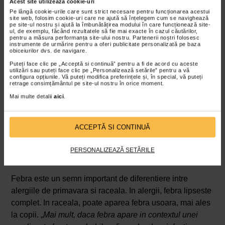
Alergiile de primavara apar brusc, odata cu inceperea
Acest site utilizează cookie-uri
Pe lângă cookie-urile care sunt strict necesare pentru funcționarea acestui
sezonului. De exemplu, ambrozia provoaca alergii
site web, folosim cookie-uri care ne ajută să înțelegem cum se navighează
pe site-ul nostru și ajută la îmbunătățirea modului în care funcționează site-
severe, incepand de obicei cu jumatatea lunii iulie si
ul, de exemplu, făcând rezultatele să fie mai exacte în cazul căutărilor,
continuand pana la sfarsitul lunii septembrie. Perioada
pentru a măsura performanța site-ului nostru. Partenerii noștri folosesc
instrumente de urmărire pentru a oferi publicitate personalizată pe baza
de polenizare maxima este de obicei in august si
obiceiurilor dvs. de navigare.
septembrie. Planta infloreste si, drept urmare, elibereaza
Puteți face clic pe „Acceptă si continuă” pentru a fi de acord cu aceste
utilizări sau puteți face clic pe „Personalizează setările” pentru a vă
polen in aer.
configura opțiunile. Vă puteți modifica preferințele și, în special, vă puteți
retrage consimțământul pe site-ul nostru în orice moment.
De multe ori, simptomele incep imediat dupa contactul cu
Mai multe detalii
aici
.
alergenul, cum ar fi iesirea intr-un parc plin de polen.
Raceala, pe de alta parte, are un debut mai lent.
Simptomele apar progresiv, in decurs de 1-3 zile dupa
ACCEPTĂ SI CONTINUĂ
infectare.
PERSONALIZEAZĂ SETĂRILE
Febra
Febra este un semn important de diferentiere intre
alergiile de primavara si raceala. In alergii, febra lipseste
complet. In raceala, poate aparea febra usoara, mai ales
la copii. „
Mai mult, daca febra apare in contextul unei