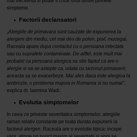
mai frecventa si poate fi chiar unul dintre primele
simptome.
Factorii declansatori
„
Alergiile de primavara sunt cauzate de expunerea la
alergeni din mediu, cel mai des de polen, praf, mucegai.
Raceala apare dupa contactul cu o persoana infectata
sau cu suprafete contaminate. De altfel, este mult mai
probabil ca persoana alergica sa stie faptul ca are o
alergie si sa se astepte ca, odata cu sezonul primaverii,
aceasta sa se exacerbeze. Mai ales daca este alergica la
ambrozie, o problema majora in Romania si nu numai
”,
explica dr. Iasmina Wadi.
Evolutia simptomelor
In ceea ce priveste severitatea simptomelor, alergiile
raman relativ constante pe toata durata expunerii la
factorul alergen. Raceala are o evolutie tipica: incepe
usor, atinge un punct maxim al severitatii si apoi se