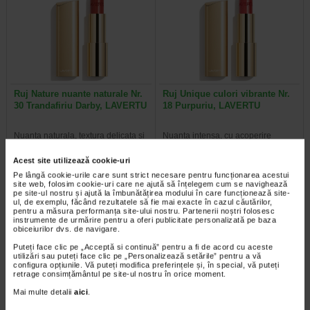
Ruj Nature nuante naturale Nr.
Ruj Unique culori vibrante Nr.
30 Trandafiriu Darby, LAVERTU
18 Purpuriu, LAVERTU
Nuanta naturala, textura delicata si
Nuanta intensa, cu acoperire
nutritiva, finisaj semimat Descriere:
perfecta, si confort de lunga durata
Rujul Nature imbina nuanta…
Descriere: Rujul LAVERTU…
Acest site utilizează cookie-uri
Pe lângă cookie-urile care sunt strict necesare pentru funcționarea acestui
site web, folosim cookie-uri care ne ajută să înțelegem cum se navighează
pe site-ul nostru și ajută la îmbunătățirea modului în care funcționează site-
ul, de exemplu, făcând rezultatele să fie mai exacte în cazul căutărilor,
pentru a măsura performanța site-ului nostru. Partenerii noștri folosesc
Plătești 2, primești 3
Plătești 2, primești 3
instrumente de urmărire pentru a oferi publicitate personalizată pe baza
obiceiurilor dvs. de navigare.
Puteți face clic pe „Acceptă si continuă” pentru a fi de acord cu aceste
utilizări sau puteți face clic pe „Personalizează setările” pentru a vă
configura opțiunile. Vă puteți modifica preferințele și, în special, vă puteți
retrage consimțământul pe site-ul nostru în orice moment.
Mai multe detalii
aici
.