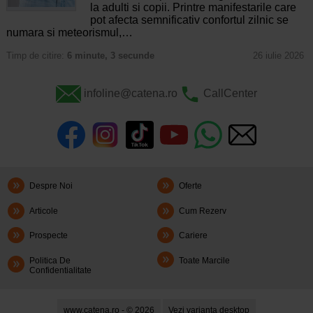
la adulti si copii. Printre manifestarile care
pot afecta semnificativ confortul zilnic se
numara si meteorismul,…
Timp de citire:
6 minute, 3 secunde
26 iulie 2026
infoline@catena.ro
CallCenter
Despre Noi
Oferte
Articole
Cum Rezerv
Prospecte
Cariere
Politica De
Toate Marcile
Confidentialitate
www.catena.ro - © 2026
Vezi varianta desktop