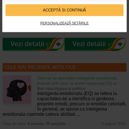
Ruj Nature nuante naturale
Ruj Nature nuante naturale Nr.
ACCEPTĂ SI CONTINUĂ
Nr.36 Rosu Diablotin…
34 Trandafiriu Metanoia…
Nuanta naturala, textura delicata si
Nuanta naturala, textura delicata si
PERSONALIZEAZĂ SETĂRILE
nutritiva, finisaj semimat Descriere:
nutritiva, finisaj semimat Descriere:
Rujul Nature imbina nuanta…
Rujul Nature imbina nuanta…
CELE MAI RECENTE ARTICOLE
Cum sa va dezvoltati inteligenta emotionala:
metode prin care va puteti imbunatati EQ-ul
Boli neurologice si psihice
Inteligenta emotionala (EQ) se refera la
capacitatea de a identifica si gestiona
propriile emotii, precum si emotiile celorlalti.
In general, se spune ca inteligenta
emotionala cuprinde cateva abilitati:…
Timp de citire:
4 minute, 39 secunde
6 august 2026