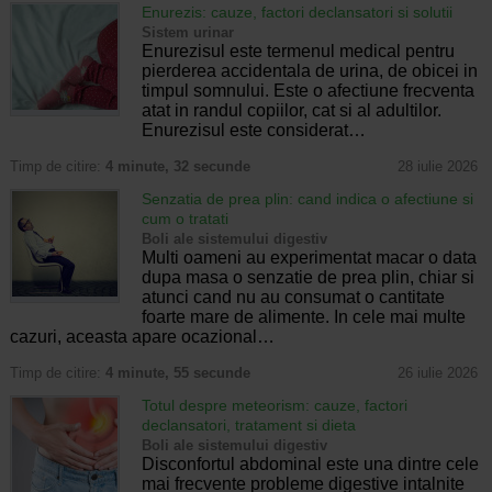
Enurezis: cauze, factori declansatori si solutii
Sistem urinar
Enurezisul este termenul medical pentru
pierderea accidentala de urina, de obicei in
timpul somnului. Este o afectiune frecventa
atat in randul copiilor, cat si al adultilor.
Enurezisul este considerat…
Timp de citire:
4 minute, 32 secunde
28 iulie 2026
Senzatia de prea plin: cand indica o afectiune si
cum o tratati
Boli ale sistemului digestiv
Multi oameni au experimentat macar o data
dupa masa o senzatie de prea plin, chiar si
atunci cand nu au consumat o cantitate
foarte mare de alimente. In cele mai multe
cazuri, aceasta apare ocazional…
Timp de citire:
4 minute, 55 secunde
26 iulie 2026
Totul despre meteorism: cauze, factori
declansatori, tratament si dieta
Boli ale sistemului digestiv
Disconfortul abdominal este una dintre cele
mai frecvente probleme digestive intalnite