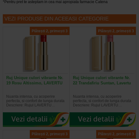
*Pentru pret te asteptam in cea mai apropiata farmacie Catena
VEZI PRODUSE DIN ACEEASI CATEGORIE
Plătești 2, primești 3
Plătești 2, primești 3
Ruj Unique culori vibrante Nr.
Ruj Unique culori vibrante Nr.
19 Rosu Altissimo, LAVERTU
22 Trandafiriu Suntan, Lavertu
Nuanta intensa, cu acoperire
Nuanta intensa, cu acoperire
perfecta, si confort de lunga durata
perfecta, si confort de lunga durata
Descriere: Rujul LAVERTU…
Descriere: Rujul LAVERTU…
Plătești 2, primești 3
Plătești 2, primești 3