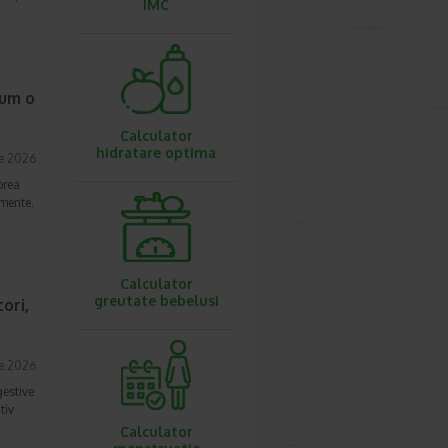
IMC
cum o
Calculator
hidratare optima
ie 2026
prea
imente.
Calculator
greutate bebelusi
ori,
ie 2026
gestive
tiv
Calculator