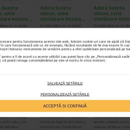
 Suzeta
Adora Suzeta
Adora Suzeta
n, cutie
silicon, cutie
silicon, cutie
lizare inclusa…
sterilizare inclusa…
sterilizare incl
 Adora au un design
Suzetele Adora au un design
Suzetele Adora au un des
u orificii mari, care
special, cu orificii mari, care
special, cu orificii mari, c
elii delicate a…
permit pielii delicate a…
permit pielii delicate a…
necesare pentru funcționarea acestui site web, folosim cookie-uri care ne ajută să î
 în care funcționează site-ul, de exemplu, făcând rezultatele să fie mai exacte în caz
 noștri folosesc instrumente de urmărire pentru a oferi publicitate personalizată pe ba
 pentru a fi de acord cu aceste utilizări sau puteți face clic pe „Personalizează setăr
2 + Bavetă silicon
2 + Bavetă silicon
ial, vă puteți retrage consimțământul pe site-ul nostru în orice moment.
SALVEAZĂ SETĂRILE
PERSONALIZEAZĂ SETĂRILE
 Suzeta
Tetina anticolici cu
Adora Biberon c
n, cutie
flux rapid 6 luni+, 2
gat larg si tetin
ACCEPTĂ SI CONTINUĂ
lizare inclusa…
bucati, ADORA
anticolici, 3-6 l
 Adora au un design
Tetinele Adora au flux adaptat in
Gatul larg al biberonului
u orificii mari, care
functie de etapa de dezvoltare a
permite umplerea usoara
elii delicate a…
micutului tau. Forma tetinei…
acestuia, iar tetina cu va