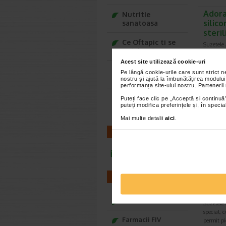
Adora
Nutritie
silico
sanatoasa
steri
Ce Oftapic ti se
Suzetele
potriveste
special, c
permit pi
Acest site utilizează cookie-uri
Adora – Adorabili
Pe lângă cookie-urile care sunt strict 
din prima clipa
nostru și ajută la îmbunătățirea modului
performanța site-ului nostru. Partenerii
Seturi cadou
Puteți face clic pe „Acceptă si continuă”
puteți modifica preferințele și, în spec
Baylis&Harding
Mai multe detalii
aici
.
CONTACT
infoline@catena.ro
Adora
FARMACII
silico
steri
Farmacii NON-STOP
Suzetele
special, c
Farmacii FIV
permit pi