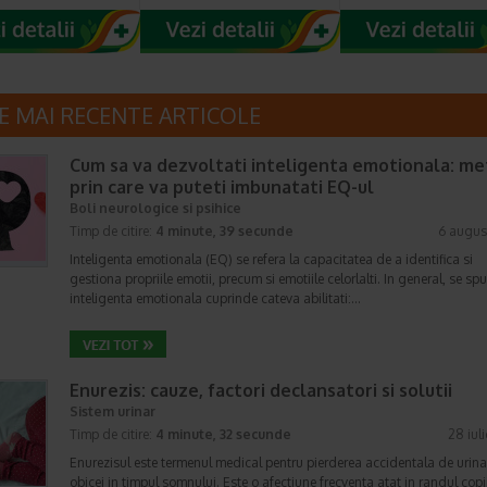
E MAI RECENTE ARTICOLE
Cum sa va dezvoltati inteligenta emotionala: m
prin care va puteti imbunatati EQ-ul
Boli neurologice si psihice
Timp de citire:
4 minute, 39 secunde
6 augus
Inteligenta emotionala (EQ) se refera la capacitatea de a identifica si
gestiona propriile emotii, precum si emotiile celorlalti. In general, se sp
inteligenta emotionala cuprinde cateva abilitati:…
Enurezis: cauze, factori declansatori si solutii
Sistem urinar
Timp de citire:
4 minute, 32 secunde
28 iul
Enurezisul este termenul medical pentru pierderea accidentala de urina
obicei in timpul somnului. Este o afectiune frecventa atat in randul copii