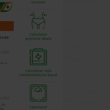
ovulatie
Calculator
etode
greutate ideala
t 2026
une ca
Calculator rata
metabolismului bazal
ie 2026
, de
Calculator
lor,