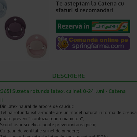
Te asteptam la Catena cu
sfaturi si recomandari
DESCRIERE
651 Suzeta rotunda latex, cu inel 0-24 luni - Catena
ii
Din latex naural de arbore de cauciuc;
Tetina rotunda extra-moale are un model natural in forma de cireasa
poate preveni '' confuzia tetina-mamelon'';
Scutul usor si delicat poate preveni iritarea pielii;
Cu gauri de ventilatie si inel de prindere;
Tetita este fabricata din latex de cauciuc natural 100%;