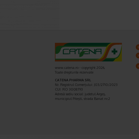
www.catena.ro - copyright 2026,
Toate drepturile rezervate
CATENA PHARMA SRL
Nr. Registrul Comerţului: J03/2710/2023
CUI: RO 3008793
Adresă sediu social: judetul Argeş,
municipiul Piteşti, strada Banat nr.2