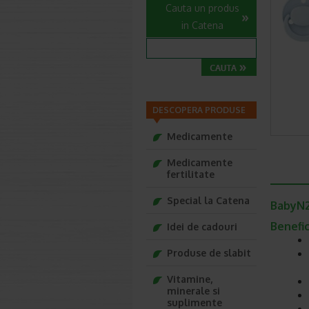
Cauta un produs
in Catena
DESCOPERA PRODUSE
Medicamente
Medicamente
fertilitate
Special la Catena
BabyN23
Benefic
Idei de cadouri
Produse de slabit
Vitamine,
minerale si
suplimente