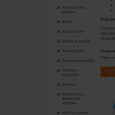
Frumusete si
ingrijire
Precaut
Acnee
Diverse c
Cuplu si sex
Daca dor
observati
Mama si copilul
Produse BIO
Produca
*Pentru pr
Produse naturiste
Tehnico -
VEZ
medicale
Diverse
Alimente cu
destinatie
speciala
NOU la Catena