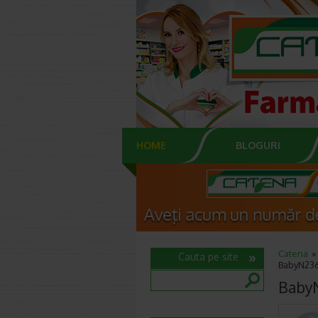
HOME
BLOGURI
Catena
Cauta pe site
BabyN2365
BabyN