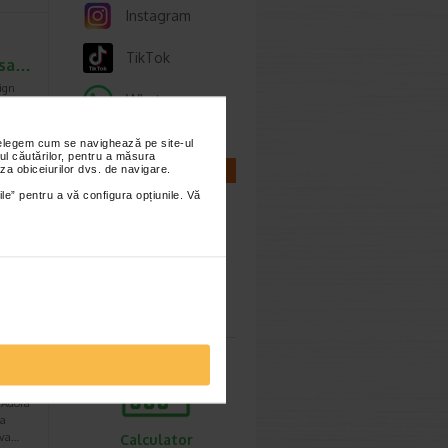
Instagram
TikTok
usa…
ign
Whatsapp
are
nțelegem cum se navighează pe site-ul
ul căutărilor, pentru a măsura
za obiceiurilor dvs. de navigare.
CALCULATOARE
ile” pentru a vă configura opțiunile. Vă
-35%
Calculator
sarcina
u
a
uni…
 Adora
 a
lva…
Calculator