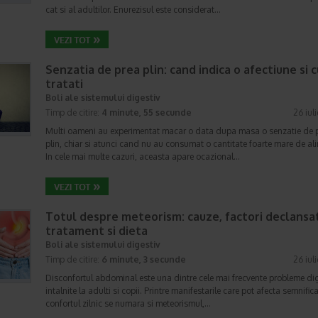
cat si al adultilor. Enurezisul este considerat…
Senzatia de prea plin: cand indica o afectiune si 
tratati
Boli ale sistemului digestiv
Timp de citire:
4 minute, 55 secunde
26 iul
Multi oameni au experimentat macar o data dupa masa o senzatie de 
plin, chiar si atunci cand nu au consumat o cantitate foarte mare de al
In cele mai multe cazuri, aceasta apare ocazional…
Totul despre meteorism: cauze, factori declansat
tratament si dieta
Boli ale sistemului digestiv
Timp de citire:
6 minute, 3 secunde
26 iul
Disconfortul abdominal este una dintre cele mai frecvente probleme di
intalnite la adulti si copii. Printre manifestarile care pot afecta semnifica
confortul zilnic se numara si meteorismul,…