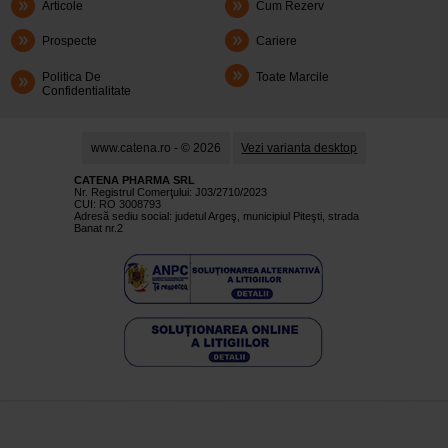
Articole
Cum Rezerv
Prospecte
Cariere
Politica De
Toate Marcile
Confidentialitate
www.catena.ro - © 2026
Vezi varianta desktop
CATENA PHARMA SRL
Nr. Registrul Comerţului: J03/2710/2023
CUI: RO 3008793
Adresă sediu social: judetul Argeş, municipiul Piteşti, strada
Banat nr.2