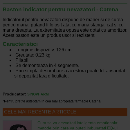
Baston indicator pentru nevazatori - Catena
Indicatorul pentru nevazatori dispune de maner si de curea
pentru mana, putand fi folosit atat cu mana stanga, cat si cu
mana dreapta. La extremitatea opusa este dotat cu amortizor.
Acest baston este un produs usor si rezistent.
Caracteristici
Lungime dispozitiv: 126 cm
Greutate: 0,23 kg
Pliabil
Se demonteaza in 4 segmente.
Prin simpla desurubare a acestora poate fi transportat
si depozitat fara dificultate.
Producator:
SINOPHARM
*Pentru pret te asteptam in cea mai apropiata farmacie Catena
CELE MAI RECENTE ARTICOLE
Cum sa va dezvoltati inteligenta emotionala:
metode prin care va puteti imbunatati EQ-ul