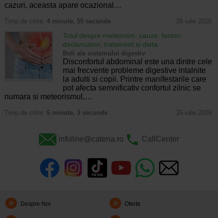
cazuri, aceasta apare ocazional…
Timp de citire:
4 minute, 55 secunde
26 iulie 2026
Totul despre meteorism: cauze, factori
declansatori, tratament si dieta
Boli ale sistemului digestiv
Disconfortul abdominal este una dintre cele
mai frecvente probleme digestive intalnite
la adulti si copii. Printre manifestarile care
pot afecta semnificativ confortul zilnic se
numara si meteorismul,…
Timp de citire:
6 minute, 3 secunde
26 iulie 2026
infoline@catena.ro
CallCenter
Despre Noi
Oferte