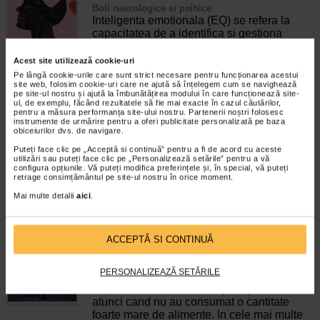
Boli neurologice si psihice
Inteligenta emotionala (EQ) se refera la
capacitatea de a identifica si gestiona
propriile emotii, precum si emotiile celorlalti.
In general, se spune ca inteligenta
Acest site utilizează cookie-uri
emotionala cuprinde cateva abilitati:…
Pe lângă cookie-urile care sunt strict necesare pentru funcționarea acestui
site web, folosim cookie-uri care ne ajută să înțelegem cum se navighează
pe site-ul nostru și ajută la îmbunătățirea modului în care funcționează site-
Timp de citire:
4 minute, 39 secunde
6 august 2026
ul, de exemplu, făcând rezultatele să fie mai exacte în cazul căutărilor,
pentru a măsura performanța site-ului nostru. Partenerii noștri folosesc
Enurezis: cauze, factori declansatori si solutii
instrumente de urmărire pentru a oferi publicitate personalizată pe baza
Sistem urinar
obiceiurilor dvs. de navigare.
Enurezisul este termenul medical pentru
Puteți face clic pe „Acceptă si continuă” pentru a fi de acord cu aceste
pierderea accidentala de urina, de obicei in
utilizări sau puteți face clic pe „Personalizează setările” pentru a vă
timpul somnului. Este o afectiune frecventa
configura opțiunile. Vă puteți modifica preferințele și, în special, vă puteți
retrage consimțământul pe site-ul nostru în orice moment.
atat in randul copiilor, cat si al adultilor.
Enurezisul este considerat…
Mai multe detalii
aici
.
Timp de citire:
4 minute, 32 secunde
28 iulie 2026
Senzatia de prea plin: cand indica o afectiune si
ACCEPTĂ SI CONTINUĂ
cum o tratati
Boli ale sistemului digestiv
PERSONALIZEAZĂ SETĂRILE
Multi oameni au experimentat macar o data
dupa masa o senzatie de prea plin, chiar si
atunci cand nu au consumat o cantitate
foarte mare de alimente. In cele mai multe