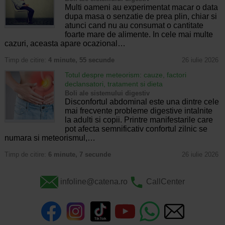
Multi oameni au experimentat macar o data
dupa masa o senzatie de prea plin, chiar si
atunci cand nu au consumat o cantitate
foarte mare de alimente. In cele mai multe
cazuri, aceasta apare ocazional…
Timp de citire:
4 minute, 55 secunde
26 iulie 2026
Totul despre meteorism: cauze, factori
declansatori, tratament si dieta
Boli ale sistemului digestiv
Disconfortul abdominal este una dintre cele
mai frecvente probleme digestive intalnite
la adulti si copii. Printre manifestarile care
pot afecta semnificativ confortul zilnic se
numara si meteorismul,…
Timp de citire:
6 minute, 7 secunde
26 iulie 2026
infoline@catena.ro
CallCenter