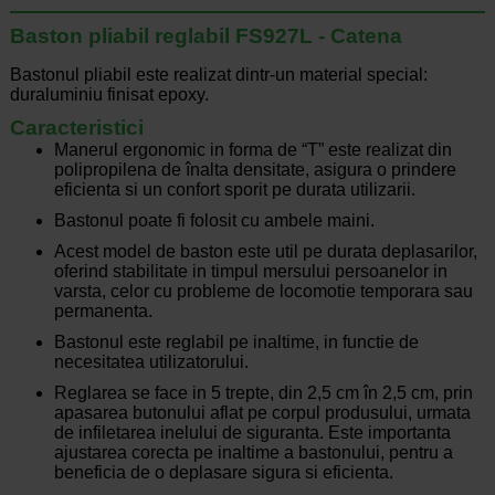
Baston pliabil reglabil FS927L - Catena
Bastonul pliabil este realizat dintr-un material special:
duraluminiu finisat epoxy.
Caracteristici
Manerul ergonomic in forma de “T” este realizat din
polipropilena de înalta densitate, asigura o prindere
eficienta si un confort sporit pe durata utilizarii.
Bastonul poate fi folosit cu ambele maini.
Acest model de baston este util pe durata deplasarilor,
oferind stabilitate in timpul mersului persoanelor in
varsta, celor cu probleme de locomotie temporara sau
permanenta.
Bastonul este reglabil pe inaltime, in functie de
necesitatea utilizatorului.
Reglarea se face in 5 trepte, din 2,5 cm în 2,5 cm, prin
apasarea butonului aflat pe corpul produsului, urmata
de infiletarea inelului de siguranta. Este importanta
ajustarea corecta pe inaltime a bastonului, pentru a
beneficia de o deplasare sigura si eficienta.