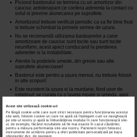
Piciorul bastonului se termina cu un amortizor din
cauciuc antiderapant ce confera aderenta la contact cu
solul si previne alunecarea pe suprafete.
Amortizorul trebuie verificat periodic ca sa fie bine fixat
si trebuie schimbat la primele semne de uzura.
Nu se recomandă utilizarea bastoanelor a caror
amortizoare de cauciuc sunt tocite sau sunt tocite
neuniform, acest apect conducand la pierderea
aderentei si la instabilitate.
Atentie la podelele umede, din gresie sau alte
suprafete alunecoase!
Bastonul este pentru a ușura mersul, nu trebuie folosit
in alte scopuri!
Este rezistent la uzura si la murdarie, fiind usor de
intretinut: se curata cu o laveta moale si umeda, apoi
se sterge cu o laveta uscata.
Acest site utilizează cookie-uri
Pe lângă cookie-urile care sunt strict necesare pentru funcționarea acestui
site web, folosim cookie-uri care ne ajută să înțelegem cum se navighează
pe site-ul nostru și ajută la îmbunătățirea modului în care funcționează site-
Producator:
FOSHAN DAYANG
ul, de exemplu, făcând rezultatele să fie mai exacte în cazul căutărilor,
pentru a măsura performanța site-ului nostru. Partenerii noștri folosesc
*Pentru pret te asteptam in cea mai apropiata farmacie Catena
instrumente de urmărire pentru a oferi publicitate personalizată pe baza
obiceiurilor dvs. de navigare.