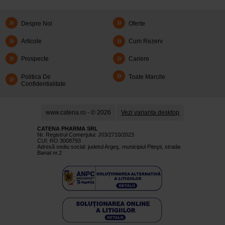
Despre Noi
Oferte
Articole
Cum Rezerv
Prospecte
Cariere
Politica De
Toate Marcile
Confidentialitate
www.catena.ro - © 2026
Vezi varianta desktop
CATENA PHARMA SRL
Nr. Registrul Comerţului: J03/2710/2023
CUI: RO 3008793
Adresă sediu social: judetul Argeş, municipiul Piteşti, strada
Banat nr.2