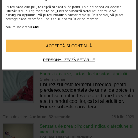
CELE MAI RECENTE ARTICOLE
Puteți face clic pe „Acceptă si continuă” pentru a fi de acord cu aceste
utilizări sau puteți face clic pe „Personalizează setările” pentru a vă
configura opțiunile. Vă puteți modifica preferințele și, în special, vă puteți
Cum sa va dezvoltati inteligenta emotionala:
retrage consimțământul pe site-ul nostru în orice moment.
metode prin care va puteti imbunatati EQ-ul
Boli neurologice si psihice
Mai multe detalii
aici
.
Inteligenta emotionala (EQ) se refera la
capacitatea de a identifica si gestiona
propriile emotii, precum si emotiile celorlalti.
ACCEPTĂ SI CONTINUĂ
In general, se spune ca inteligenta
emotionala cuprinde cateva abilitati:…
PERSONALIZEAZĂ SETĂRILE
Timp de citire:
4 minute, 30 secunde
5 august 2026
Enurezis: cauze, factori declansatori si solutii
Sistem urinar
Enurezisul este termenul medical pentru
pierderea accidentala de urina, de obicei in
timpul somnului. Este o afectiune frecventa
atat in randul copiilor, cat si al adultilor.
Enurezisul este considerat…
Timp de citire:
4 minute, 32 secunde
28 iulie 2026
Senzatia de prea plin: cand indica o afectiune si
cum o tratati
Boli ale sistemului digestiv