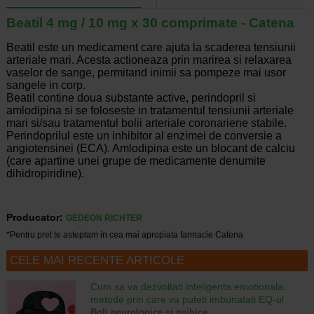
Beatil 4 mg / 10 mg x 30 comprimate - Catena
Beatil este un medicament care ajuta la scaderea tensiunii
arteriale mari. Acesta actioneaza prin marirea si relaxarea
vaselor de sange, permitand inimii sa pompeze mai usor
sangele in corp.
Beatil contine doua substante active, perindopril si
amlodipina si se foloseste in tratamentul tensiunii arteriale
mari si/sau tratamentul bolii arteriale coronariene stabile.
Perindoprilul este un inhibitor al enzimei de conversie a
angiotensinei (ECA). Amlodipina este un blocant de calciu
(care apartine unei grupe de medicamente denumite
dihidropiridine).
Producator:
GEDEON RICHTER
*Pentru pret te asteptam in cea mai apropiata farmacie Catena
CELE MAI RECENTE ARTICOLE
Cum sa va dezvoltati inteligenta emotionala:
metode prin care va puteti imbunatati EQ-ul
Boli neurologice si psihice