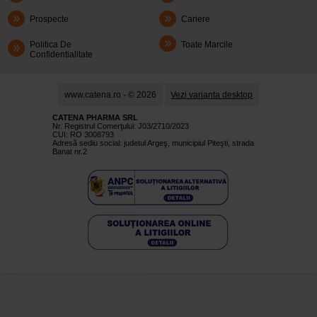
Prospecte
Cariere
Politica De
Toate Marcile
Confidentialitate
www.catena.ro - © 2026
Vezi varianta desktop
CATENA PHARMA SRL
Nr. Registrul Comerţului: J03/2710/2023
CUI: RO 3008793
Adresă sediu social: judetul Argeş, municipiul Piteşti, strada
Banat nr.2