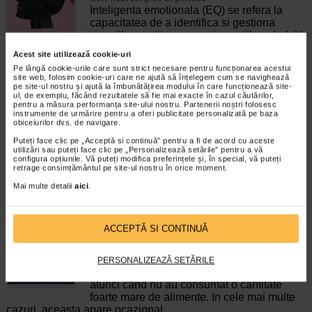
Inteligenta emotionala (EQ) se refera la
capacitatea de a identifica si gestiona
propriile emotii, precum si emotiile celorlalti.
In general, se spune ca inteligenta
Acest site utilizează cookie-uri
emotionala cuprinde cateva abilitati:…
Pe lângă cookie-urile care sunt strict necesare pentru funcționarea acestui
site web, folosim cookie-uri care ne ajută să înțelegem cum se navighează
Timp de citire:
4 minute, 39 secunde
6 august 2026
pe site-ul nostru și ajută la îmbunătățirea modului în care funcționează site-
ul, de exemplu, făcând rezultatele să fie mai exacte în cazul căutărilor,
Enurezis: cauze, factori declansatori si solutii
pentru a măsura performanța site-ului nostru. Partenerii noștri folosesc
instrumente de urmărire pentru a oferi publicitate personalizată pe baza
Sistem urinar
obiceiurilor dvs. de navigare.
Enurezisul este termenul medical pentru
pierderea accidentala de urina, de obicei in
Puteți face clic pe „Acceptă si continuă” pentru a fi de acord cu aceste
utilizări sau puteți face clic pe „Personalizează setările” pentru a vă
timpul somnului. Este o afectiune frecventa
configura opțiunile. Vă puteți modifica preferințele și, în special, vă puteți
atat in randul copiilor, cat si al adultilor.
retrage consimțământul pe site-ul nostru în orice moment.
Enurezisul este considerat…
Mai multe detalii
aici
.
Timp de citire:
4 minute, 32 secunde
28 iulie 2026
Senzatia de prea plin: cand indica o afectiune si
ACCEPTĂ SI CONTINUĂ
cum o tratati
Boli ale sistemului digestiv
Multi oameni au experimentat macar o data
PERSONALIZEAZĂ SETĂRILE
dupa masa o senzatie de prea plin, chiar si
atunci cand nu au consumat o cantitate
foarte mare de alimente. In cele mai multe
cazuri, aceasta apare ocazional…