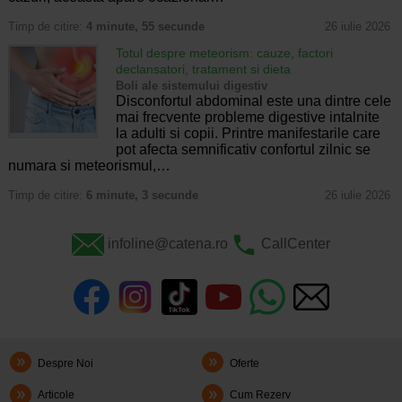
Timp de citire:
4 minute, 55 secunde
26 iulie 2026
Totul despre meteorism: cauze, factori
declansatori, tratament si dieta
Boli ale sistemului digestiv
Disconfortul abdominal este una dintre cele
mai frecvente probleme digestive intalnite
la adulti si copii. Printre manifestarile care
pot afecta semnificativ confortul zilnic se
numara si meteorismul,…
Timp de citire:
6 minute, 3 secunde
26 iulie 2026
infoline@catena.ro
CallCenter
Despre Noi
Oferte
Articole
Cum Rezerv