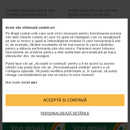
O crema hidratanta zilnica care
Sendo One este un tensiometru
combina [Neurosensina &
digital automat, pentru brat.
Sphingobioma], ce hidrateaza si…
Masoara cu acuratete clinica…
Acest site utilizează cookie-uri
Pe lângă cookie-urile care sunt strict necesare pentru funcționarea acestui
site web, folosim cookie-uri care ne ajută să înțelegem cum se navighează
pe site-ul nostru și ajută la îmbunătățirea modului în care funcționează site-
ul, de exemplu, făcând rezultatele să fie mai exacte în cazul căutărilor,
pentru a măsura performanța site-ului nostru. Partenerii noștri folosesc
instrumente de urmărire pentru a oferi publicitate personalizată pe baza
obiceiurilor dvs. de navigare.
Puteți face clic pe „Acceptă si continuă” pentru a fi de acord cu aceste
utilizări sau puteți face clic pe „Personalizează setările” pentru a vă
configura opțiunile. Vă puteți modifica preferințele și, în special, vă puteți
retrage consimțământul pe site-ul nostru în orice moment.
Mai multe detalii
aici
.
HartMann Thermoval rapid flex
BIO-VOLUME Sampon pentru
925053 NOU
volum, 200 ml, BIOCLIN
ACCEPTĂ SI CONTINUĂ
Termometrul digital cu varf flexibil
Bioclin Bio-Volume - sampon
HartMann Thermoval rapid flex
pentru volum - contine un
PERSONALIZEAZĂ SETĂRILE
este ideal pentru verificarea…
surfactant inovator, fara sulfati…