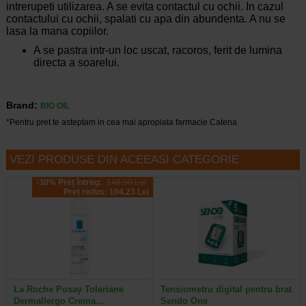
intrerupeti utilizarea. A se evita contactul cu ochii. In cazul
contactului cu ochii, spalati cu apa din abundenta. A nu se
lasa la mana copiilor.
A se pastra intr-un loc uscat, racoros, ferit de lumina
directa a soarelui.
Brand:
BIO OIL
*Pentru pret te asteptam in cea mai apropiata farmacie Catena
VEZI PRODUSE DIN ACEEASI CATEGORIE
-30% Preț întreg:
148,90 Lei
Preț redus: 104.23 Lei
La Roche Posay Toleriane
Tensiometru digital pentru brat
Dermallergo Crema…
Sendo One