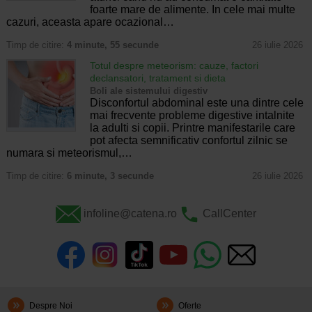
foarte mare de alimente. In cele mai multe
cazuri, aceasta apare ocazional…
Timp de citire:
4 minute, 55 secunde
26 iulie 2026
Totul despre meteorism: cauze, factori
declansatori, tratament si dieta
Boli ale sistemului digestiv
Disconfortul abdominal este una dintre cele
mai frecvente probleme digestive intalnite
la adulti si copii. Printre manifestarile care
pot afecta semnificativ confortul zilnic se
numara si meteorismul,…
Timp de citire:
6 minute, 3 secunde
26 iulie 2026
infoline@catena.ro
CallCenter
Despre Noi
Oferte