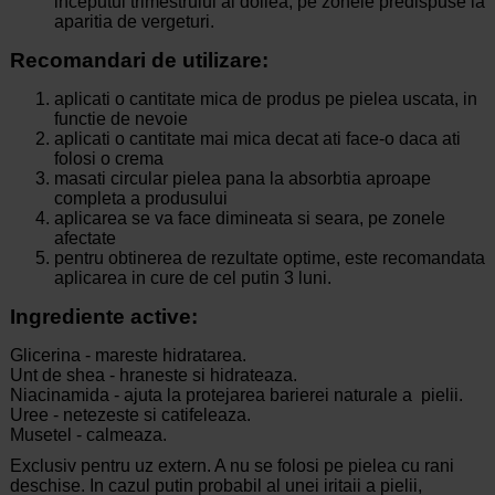
inceputul trimestrului al doilea, pe zonele predispuse la
aparitia de vergeturi.
Recomandari de utilizare:
aplicati o cantitate mica de produs pe pielea uscata, in
functie de nevoie
aplicati o cantitate mai mica decat ati face-o daca ati
folosi o crema
masati circular pielea pana la absorbtia aproape
completa a produsului
aplicarea se va face dimineata si seara, pe zonele
afectate
pentru obtinerea de rezultate optime, este recomandata
aplicarea in cure de cel putin 3 luni.
Ingrediente active:
Glicerina - mareste hidratarea.
Unt de shea - hraneste si hidrateaza.
Niacinamida - ajuta la protejarea barierei naturale a pielii.
Uree - netezeste si catifeleaza.
Musetel - calmeaza.
Exclusiv pentru uz extern. A nu se folosi pe pielea cu rani
deschise. In cazul putin probabil al unei iritaii a pielii,