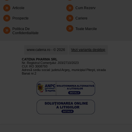
Articole
Cum Rezerv
Prospecte
Cariere
Politica De
Toate Marcile
Confidentialitate
www.catena.ro - © 2026
Vezi varianta desktop
CATENA PHARMA SRL
Nr. Registrul Comerţului: J03/2710/2023
CUI: RO 3008793
Adresă sediu social: judetul Argeş, municipiul Piteşti, strada
Banat nr.2