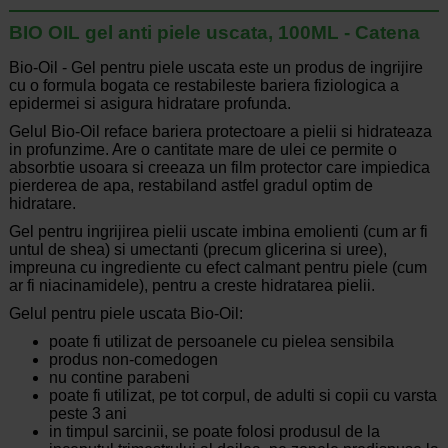
BIO OIL gel anti piele uscata, 100ML - Catena
Bio-Oil - Gel pentru piele uscata este un produs de ingrijire
cu o formula bogata ce restabileste bariera fiziologica a
epidermei si asigura hidratare profunda.
Gelul Bio-Oil reface bariera protectoare a pielii si hidrateaza
in profunzime. Are o cantitate mare de ulei ce permite o
absorbtie usoara si creeaza un film protector care impiedica
pierderea de apa, restabiland astfel gradul optim de
hidratare.
Gel pentru ingrijirea pielii uscate imbina emolienti (cum ar fi
untul de shea) si umectanti (precum glicerina si uree),
impreuna cu ingrediente cu efect calmant pentru piele (cum
ar fi niacinamidele), pentru a creste hidratarea pielii.
Gelul pentru piele uscata Bio-Oil:
poate fi utilizat de persoanele cu pielea sensibila
produs non-comedogen
nu contine parabeni
poate fi utilizat, pe tot corpul, de adulti si copii cu varsta
peste 3 ani
in timpul sarcinii, se poate folosi produsul de la