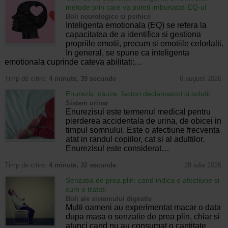
metode prin care va puteti imbunatati EQ-ul
Boli neurologice si psihice
Inteligenta emotionala (EQ) se refera la
capacitatea de a identifica si gestiona
propriile emotii, precum si emotiile celorlalti.
In general, se spune ca inteligenta
emotionala cuprinde cateva abilitati:…
Timp de citire:
4 minute, 39 secunde
6 august 2026
Enurezis: cauze, factori declansatori si solutii
Sistem urinar
Enurezisul este termenul medical pentru
pierderea accidentala de urina, de obicei in
timpul somnului. Este o afectiune frecventa
atat in randul copiilor, cat si al adultilor.
Enurezisul este considerat…
Timp de citire:
4 minute, 32 secunde
28 iulie 2026
Senzatia de prea plin: cand indica o afectiune si
cum o tratati
Boli ale sistemului digestiv
Multi oameni au experimentat macar o data
dupa masa o senzatie de prea plin, chiar si
atunci cand nu au consumat o cantitate