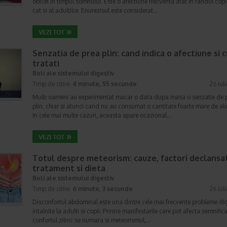
obicei in timpul somnului. Este o afectiune frecventa atat in randul copii
cat si al adultilor. Enurezisul este considerat…
Senzatia de prea plin: cand indica o afectiune si 
tratati
Boli ale sistemului digestiv
Timp de citire:
4 minute, 55 secunde
26 iul
Multi oameni au experimentat macar o data dupa masa o senzatie de 
plin, chiar si atunci cand nu au consumat o cantitate foarte mare de al
In cele mai multe cazuri, aceasta apare ocazional…
Totul despre meteorism: cauze, factori declansat
tratament si dieta
Boli ale sistemului digestiv
Timp de citire:
6 minute, 3 secunde
26 iul
Disconfortul abdominal este una dintre cele mai frecvente probleme di
intalnite la adulti si copii. Printre manifestarile care pot afecta semnifica
confortul zilnic se numara si meteorismul,…