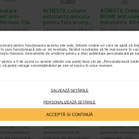
uratare
ACNESTIL Lotiune
ACNESTIL Crem
nt anti-
exfolianta delicata
BIOME anti-rose
fectiuni, 236…
pentru fata si corp…
hidratanta, 40
l de curatare anti-
Lotiune care exfoliaza delicat si a
Este o crema conceputa p
uni, cu acid salicilic,
carei formula nu necesita clatire,
tenul sensibil si predispus
 reducerea…
fiind recomandata ca adjuvant…
acnee, afectat de tratam
necesare pentru funcționarea acestui site web, folosim cookie-uri care ne ajută să î
 în care funcționează site-ul, de exemplu, făcând rezultatele să fie mai exacte în caz
 noștri folosesc instrumente de urmărire pentru a oferi publicitate personalizată pe ba
-40% Preț întreg:
55
 pentru a fi de acord cu aceste utilizări sau puteți face clic pe „Personalizează setăr
-40%
ial, vă puteți retrage consimțământul pe site-ul nostru în orice moment.
Preț redus: 3
SALVEAZĂ SETĂRILE
PERSONALIZEAZĂ SETĂRILE
TIL PB Gel
ACNESTIL Spuma
ACNESTIL Gel d
nt pentru
curatare ten cu
curatare, 200 m
ACCEPTĂ SI CONTINUĂ
alizarea…
tendinta…
Rilastil
xtura lejera, a carui
Spuma demachianta cu
Gel curatare ten cu tendi
ontine prebiotice si
concentratie scazuta de
acneica este recomandat 
ce, care contribuie la…
surfactanti este potrivita chiar…
curatarea pielii mixte…