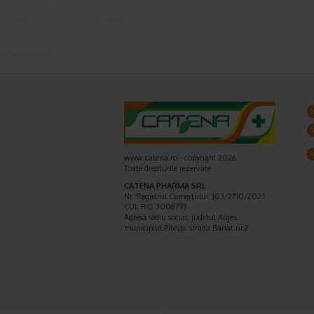
www.catena.ro - copyright 2026,
Toate drepturile rezervate
CATENA PHARMA SRL
Nr. Registrul Comerţului: J03/2710/2023
CUI: RO 3008793
Adresă sediu social: judetul Argeş,
municipiul Piteşti, strada Banat nr.2