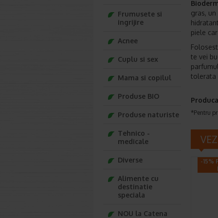
Bioder
gras, un 
Frumusete si
ingrijire
hidratan
piele car
Acnee
Foloses
te vei b
Cuplu si sex
parfumul
tolerata 
Mama si copilul
Produse BIO
Produca
*Pentru pr
Produse naturiste
Tehnico -
VEZ
medicale
Diverse
-15% 
Alimente cu
destinatie
speciala
NOU la Catena