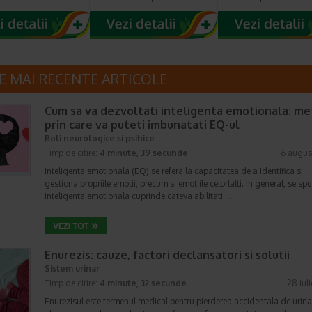
E MAI RECENTE ARTICOLE
Cum sa va dezvoltati inteligenta emotionala: m
prin care va puteti imbunatati EQ-ul
Boli neurologice si psihice
Timp de citire:
4 minute, 39 secunde
6 augus
Inteligenta emotionala (EQ) se refera la capacitatea de a identifica si
gestiona propriile emotii, precum si emotiile celorlalti. In general, se sp
inteligenta emotionala cuprinde cateva abilitati:…
Enurezis: cauze, factori declansatori si solutii
Sistem urinar
Timp de citire:
4 minute, 32 secunde
28 iul
Enurezisul este termenul medical pentru pierderea accidentala de urina