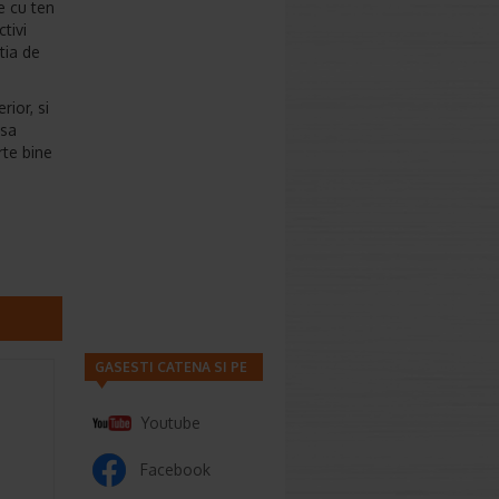
e cu ten
tivi
tia de
rior, si
psa
rte bine
GASESTI CATENA SI PE
Youtube
Facebook