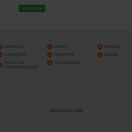
DESPRE NOI
OFERTE
ARTICOLE
CUM REZERV
PROSPECTE
CARIERE
POLITICA DE
TOATE MARCILE
CONFIDENTIALITATE
Varianta pentru mobile