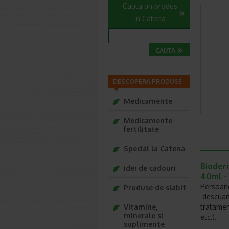
Cauta un produs
in Catena
DESCOPERA PRODUSE
Medicamente
Medicamente
fertilitate
Special la Catena
Bioder
Idei de cadouri
40ml -
Persoane
Produse de slabit
descuama
Vitamine,
tratamen
minerale si
etc.).
suplimente