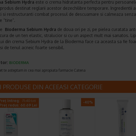
ma Sebium Hydra
este o crema hidratanta perfecta pentru persoanel
produs destinat reglarii acestor dezechilibre temporare. Ingredientii ac
ti si restructuranti combat procesul de descuamare si calmeaza senza
e “tine”.
te
Bioderma Sebium Hydra
de doua ori pe zi, pe pielea curatata ante
ucura de un ten elastic, stralucior si cu un aspect mult mai sanatos. Li
ui din crema Sebium Hydra de la Bioderma face ca aceasta sa fie foa
si de tenul acneic foarte sensibil.
tor:
BIODERMA
et te asteptam in cea mai apropiata farmacie Catena
I PRODUSE DIN ACEEASI CATEGORIE
Preț întreg:
71.40 Lei
-40%
Preț redus: 60.69 Lei