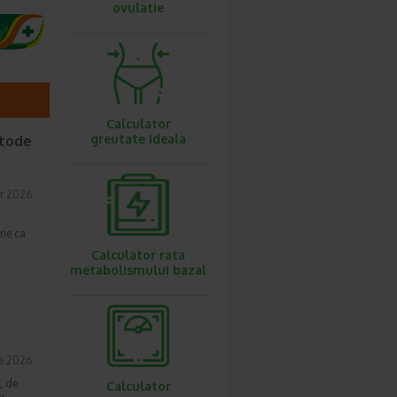
ovulatie
Calculator
greutate ideala
etode
t 2026
une ca
Calculator rata
metabolismului bazal
ie 2026
, de
Calculator