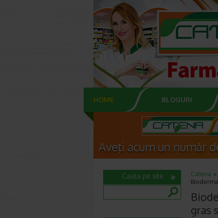
HOME
BLOGURI
Catena
Cauta pe site
Bioderma 
Biode
gras s