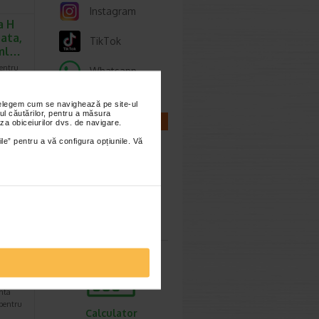
Instagram
a H
ata,
TikTok
 ml…
entru
Whatsapp
 la
entele…
nțelegem cum se navighează pe site-ul
ul căutărilor, pentru a măsura
CALCULATOARE
za obiceiurilor dvs. de navigare.
.90 Lei
ile” pentru a vă configura opțiunile. Vă
3.54 Lei
Calculator
sarcina
e
l,
nta
pentru
Calculator