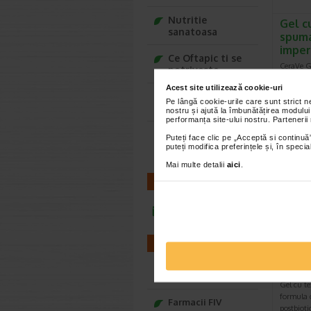
Nutritie
Gel c
sanatoasa
spuma
imper
Ce Oftapic ti se
CeraVe Ge
potriveste
imperfecti
Acest site utilizează cookie-uri
ajuta la
Adora – Adorabili
Pe lângă cookie-urile care sunt strict 
din prima clipa
nostru și ajută la îmbunătățirea modului
performanța site-ului nostru. Partenerii
Seturi cadou
Puteți face clic pe „Acceptă si continuă”
Baylis&Harding
puteți modifica preferințele și, în spec
Mai multe detalii
aici
.
CONTACT
infoline@catena.ro
ACNES
FARMACII
calma
norm
Farmacii NON-STOP
Gel cu te
formula c
Farmacii FIV
postbioti