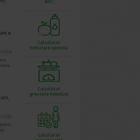
lor,
IMC
cum o
Calculator
hidratare optima
ie 2026
prea
imente.
Calculator
greutate bebelusi
ori,
ie 2026
gestive
tiv
Calculator