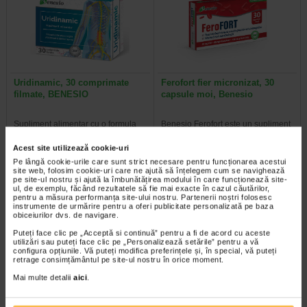
Uridinamic, 30 comprimate
Ferofort fier micronizat, 30
filmate, BENESIO
capsule moi, Benesio
Supliment alimentar cu o formula
Benesio Ferofort este un supliment
complexa, ce combina magneziu,
alimentar care combina fier
acid alfa-lipoic, uridina, citidina…
micronizat, vitamina C si acid…
Acest site utilizează cookie-uri
Pe lângă cookie-urile care sunt strict necesare pentru funcționarea acestui
site web, folosim cookie-uri care ne ajută să înțelegem cum se navighează
pe site-ul nostru și ajută la îmbunătățirea modului în care funcționează site-
ul, de exemplu, făcând rezultatele să fie mai exacte în cazul căutărilor,
pentru a măsura performanța site-ului nostru. Partenerii noștri folosesc
Plătești 2, primești 3
Plătești 2, primești 3
instrumente de urmărire pentru a oferi publicitate personalizată pe baza
obiceiurilor dvs. de navigare.
Puteți face clic pe „Acceptă si continuă” pentru a fi de acord cu aceste
utilizări sau puteți face clic pe „Personalizează setările” pentru a vă
configura opțiunile. Vă puteți modifica preferințele și, în special, vă puteți
retrage consimțământul pe site-ul nostru în orice moment.
Mai multe detalii
aici
.