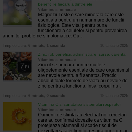
beneficiile fiecaruia dintre ele
Vitamine si minerale
Magneziul este o sare minerala care este
esențiala pentru un numar mare de functii
fiziologice. Este vital pentru buna
functionare a celulelor si pentru prevenirea
anumitor probleme simptomatice. Cu…
Timp de citire:
6 minute, 1 secunda
10 ianuarie 2025
Zinc: rol, beneficii, administrare, surse, carenta
Vitamine si minerale
Zincul se numara printre multele
oligoelemente esentiale de care organismul
are nevoie pentru a fi sanatos. Practic,
absolut toate formele de viata au nevoie de
zinc pentru a functiona. Insa, corpul nu…
Timp de citire:
6 minute, 0 secunde
18 ianuarie 2025
Vitamina C si sanatatea sistemului respirator
Vitamine si minerale
Oamenii de stiinta au efectuat noi cercetari
care au confirmat dovezile ca vitamina C
protejeaza plamanii si scade riscul de
dezvoltare a afectiunilor respiratorii, cum ar