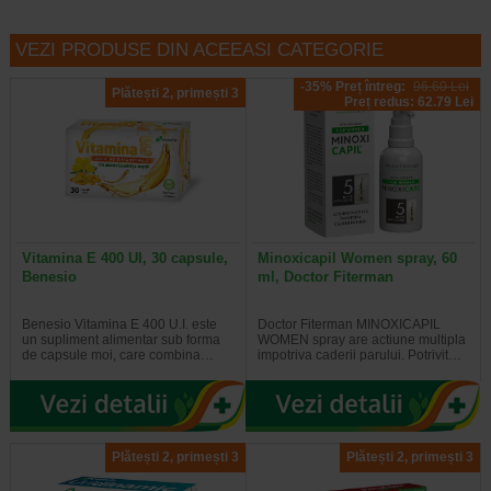
VEZI PRODUSE DIN ACEEASI CATEGORIE
-35% Preț întreg:
96.60 Lei
Plătești 2, primești 3
Preț redus: 62.79 Lei
Vitamina E 400 UI, 30 capsule,
Minoxicapil Women spray, 60
Benesio
ml, Doctor Fiterman
Benesio Vitamina E 400 U.I. este
Doctor Fiterman MINOXICAPIL
un supliment alimentar sub forma
WOMEN spray are actiune multipla
de capsule moi, care combina…
impotriva caderii parului. Potrivit…
Plătești 2, primești 3
Plătești 2, primești 3