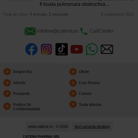
fi boala pulmonara obstructiva…
Timp de citire:
4 minute, 3 secunde
8 septembrie 2023
infoline@catena.ro
CallCenter
Despre Noi
Oferte
Articole
Cum Rezerv
Prospecte
Cariere
Politica De
Toate Marcile
Confidentialitate
www.catena.ro - © 2026
Vezi varianta desktop
CATENA PHARMA SRL