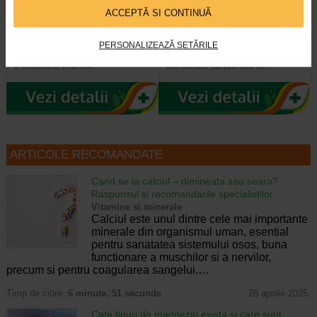
ImunoSuport 1000, 30
Cardioforte, 20 comprimate
ACCEPTĂ SI CONTINUĂ
comprimate, NATURALIS
filmate, NATURALIS
PERSONALIZEAZĂ SETĂRILE
Vitaminele C, D3 si zincul
CardioForte de la Naturalis este un
contribuie la functionarea normala
supliment alimentar ce contine o
a sistemului imunitar…
combinatie functionala de…
ARTICOLE RECOMANDATE
Cand se ia calciul – dimineata sau seara?
Raspunsul si recomandarile specialistilor
Vitamine si minerale
Calciul este unul dintre cele mai importante
minerale din organismul uman, esential
pentru sanatatea sistemului osos, buna
functionare a muschilor si a nervilor,
precum si pentru coagularea sangelui.…
Timp de citire:
6 minute, 51 secunde
28 aprilie 2025
Cate tipuri de magneziu exista si care sunt