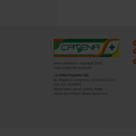
www.catena.ro - copyright 2026,
Toate drepturile rezervate
CATENA PHARMA SRL
Nr. Registrul Comerţului: J03/2710/2023
CUI: RO 3008793
Adresă sediu social: judetul Argeş,
municipiul Piteşti, strada Banat nr.2