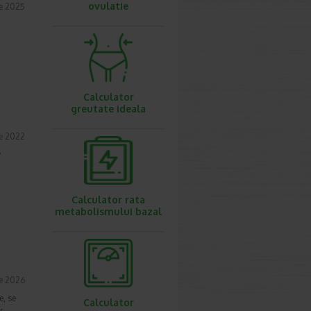
ovulatie
e 2025
a
Calculator
a
greutate ideala
ie 2022
v
Calculator rata
metabolismului bazal
e
ie 2026
e, se
Calculator
r