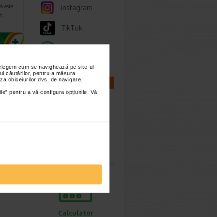
s este
Instagram
e
TikTok
Whatsapp
nțelegem cum se navighează pe site-ul
ul căutărilor, pentru a măsura
za obiceiurilor dvs. de navigare.
CALCULATOARE
ile” pentru a vă configura opțiunile. Vă
ie 2025
Calculator
sarcina
ea de
Calculator