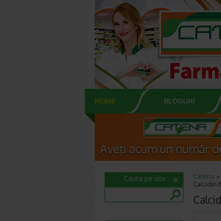
HOME
BLOGURI
Catena
Cauta pe site
Calcidin
Calci