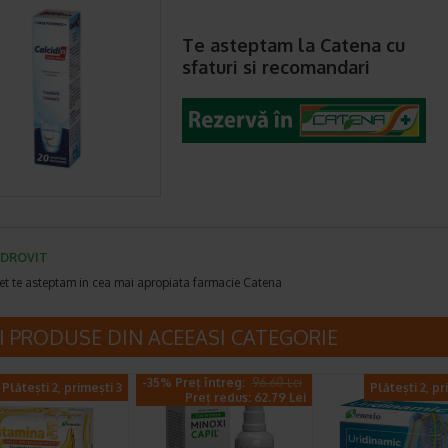
Te asteptam la Catena cu
sfaturi si recomandari
DROVIT
et te asteptam in cea mai apropiata farmacie Catena
I PRODUSE DIN ACEEASI CATEGORIE
-35% Preț întreg:
96.60 Lei
Plătești 2, primești 3
Plătești 2, pr
Preț redus: 62.79 Lei