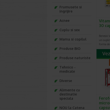
Frumusete si
ingrijire
Acnee
Vitam
30 ca
Cuplu si sex
Benesio 
Mama si copilul
un supli
forma de
Produse BIO
Produse naturiste
Tehnico -
medicale
Diverse
Alimente cu
destinatie
Ferofo
speciala
micro
capsu
NOU la Catena