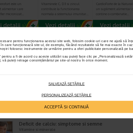
erofort este un
Vitaminele C, D3 si zincul
CardioForte de la Naturali
t alimentar care
contribuie la functionarea
un supliment alimentar c
fier micronizat…
normala a sistemului imunitar…
contine o combinatie…
necesare pentru funcționarea acestui site web, folosim cookie-uri care ne ajută să î
 în care funcționează site-ul, de exemplu, făcând rezultatele să fie mai exacte în caz
TICOLE RECOMANDATE
 noștri folosesc instrumente de urmărire pentru a oferi publicitate personalizată pe ba
 pentru a fi de acord cu aceste utilizări sau puteți face clic pe „Personalizează setăr
ial, vă puteți retrage consimțământul pe site-ul nostru în orice moment.
Cadere de calciu: simptome, manifestari clinice
asociate
Vitamine si minerale
Timp de citire:
5 minute, 52 secunde
17 noiembr
SALVEAZĂ SETĂRILE
Caderea de calciu este fenomenul care are la baza scaderea brusca a
concentratiei de calciu din sange. In termeni medicali, poarta denumir
PERSONALIZEAZĂ SETĂRILE
„hipocalcemie”. Calciul este un mineral foarte…
ACCEPTĂ SI CONTINUĂ
Deficit de calciu: simptome si semne
Vitamine si minerale