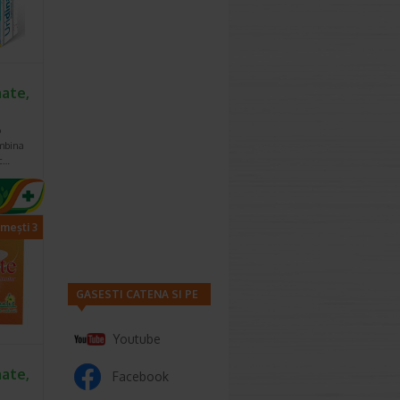
ate,
o
mbina
ic…
imești 3
GASESTI CATENA SI PE
Youtube
ate,
Facebook