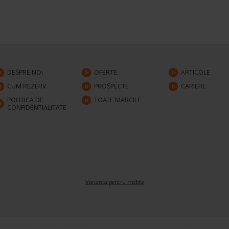
DESPRE NOI
OFERTE
ARTICOLE
CUM REZERV
PROSPECTE
CARIERE
POLITICA DE
TOATE MARCILE
CONFIDENTIALITATE
Varianta pentru mobile