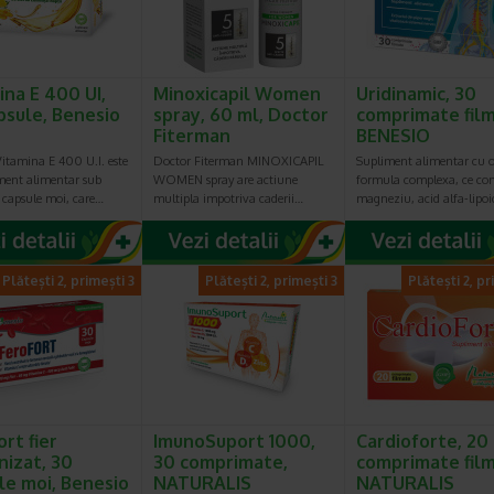
ina E 400 UI,
Minoxicapil Women
Uridinamic, 30
psule, Benesio
spray, 60 ml, Doctor
comprimate film
Fiterman
BENESIO
Vitamina E 400 U.I. este
Doctor Fiterman MINOXICAPIL
Supliment alimentar cu 
ment alimentar sub
WOMEN spray are actiune
formula complexa, ce co
 capsule moi, care…
multipla impotriva caderii…
magneziu, acid alfa-lipo
Plătești 2, primești 3
Plătești 2, primești 3
Plătești 2, pr
rt fier
ImunoSuport 1000,
Cardioforte, 20
nizat, 30
30 comprimate,
comprimate film
le moi, Benesio
NATURALIS
NATURALIS