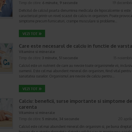
Timp de citire:
6 minute, 9 secunde
19 decembri
Deficitul de calciul poarta denumirea medicala de hipocalcemie si este
caracterizat printr-un nivel scazut de calciu in organism. Poate provoc
simptome precum furnicaturi, crampe musculare si probleme…
Care este necesarul de calciu in functie de varst
Vitamine si minerale
Timp de citire:
3 minute, 51 secunde
15 noiembr
Calciul este un nutrient de care au nevoie toate organismele vii, inclusi
oamenii. Este cel mai abundent mineral din organism, fiind vital pentru
sanatatea oaselor. Organismul are nevoie de calciu pentru…
Calciu: beneficii, surse importante si simptome d
carenta
Vitamine si minerale
Timp de citire:
5 minute, 34 secunde
20 april
Calciul este cel mai abundent mineral din organism si, pe buna dreptat
bucura de o atentie deosebita datorita rolului sau in mentinerea oaselo