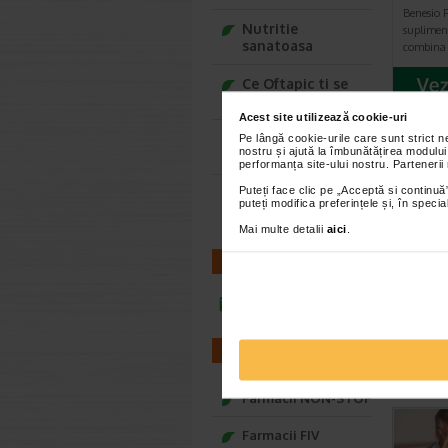
Benesio F
Nutritie
suplimen
sanatoasa
combina 
Ce Oftapic ti se
potriveste
Acest site utilizează cookie-uri
Adora – Adorabili
Pe lângă cookie-urile care sunt strict 
nostru și ajută la îmbunătățirea modului
din prima clipa
AR
performanța site-ului nostru. Partenerii
Puteți face clic pe „Acceptă si continuă”
Seturi cadou
puteți modifica preferințele și, în spec
Baylis&Harding
Mai multe detalii
aici
.
CONTACT
infoline@catena.ro
FARMACII
Farmacii NON-STOP
Farmacii FIV