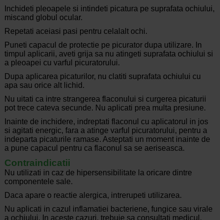
Inchideti pleoapele si intindeti picatura pe suprafata ochiului,
miscand globul ocular.
Repetati aceiasi pasi pentru celalalt ochi.
Puneti capacul de protectie pe picurator dupa utilizare. In
timpul aplicarii, aveti grija sa nu atingeti suprafata ochiului si
a pleoapei cu varful picuratorului.
Dupa aplicarea picaturilor, nu clatiti suprafata ochiului cu
apa sau orice alt lichid.
Nu uitati ca intre strangerea flaconului si curgerea picaturii
pot trece cateva secunde. Nu aplicati prea multa presiune.
Inainte de inchidere, indreptati flaconul cu aplicatorul in jos
si agitati energic, fara a atinge varful picuratorului, pentru a
indeparta picaturile ramase. Asteptati un moment inainte de
a pune capacul pentru ca flaconul sa se aeriseasca.
Contraindicatii
Nu utilizati in caz de hipersensibilitate la oricare dintre
componentele sale.
Daca apare o reactie alergica, intrerupeti utilizarea.
Nu aplicati in cazul inflamatiei bacteriene, fungice sau virale
a ochiului. In aceste cazuri, trebuie sa consultati medicul.