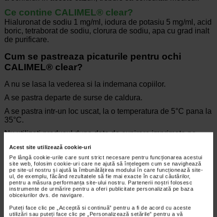
Ce contine CALIMEL® clear?
Hialuronat de sodiu 1 mg/ml, iodura de potasiu 5 mg/ml, acid
boric, tetraborat de sodiu, clorura de sodiu, apa cu grad inalt
de purificare.
Cum se pastreaza picaturile pentru ochi
CALIMEL® clear?
A nu se lasa la vederea si la indemana copiilor.
A se pastra departe de surse de caldura.
A se pastra intr-un loc uscat, la o temperatura de 5°C pana la
35°C.
Nu utilizati produsul dupa data de expirare imprimata pe
ambalaj.
Acest site utilizează cookie-uri
Perioada de valabilitate a produsului este de 3 luni de la
Pe lângă cookie-urile care sunt strict necesare pentru funcționarea acestui
prima deschidere a recipientului.
site web, folosim cookie-uri care ne ajută să înțelegem cum se navighează
pe site-ul nostru și ajută la îmbunătățirea modului în care funcționează site-
ul, de exemplu, făcând rezultatele să fie mai exacte în cazul căutărilor,
Produsul nu trebuie utilizat mai mult de 1 luna in utilizare
pentru a măsura performanța site-ului nostru. Partenerii noștri folosesc
continua si nu mai mult de 3 luni in utilizare discontinua
instrumente de urmărire pentru a oferi publicitate personalizată pe baza
(inclusiv cateva zile de pauzain timpul aplicarii).
obiceiurilor dvs. de navigare.
Puteți face clic pe „Acceptă si continuă” pentru a fi de acord cu aceste
Aruncati orice solutie neutilizata
utilizări sau puteți face clic pe „Personalizează setările” pentru a vă