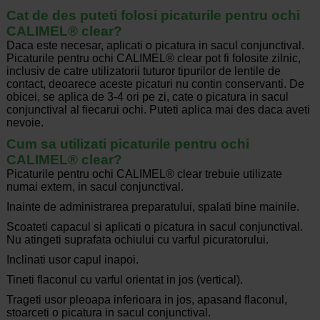
Cat de des puteti folosi picaturile pentru ochi
CALIMEL® clear?
Daca este necesar, aplicati o picatura in sacul conjunctival.
Picaturile pentru ochi CALIMEL® clear pot fi folosite zilnic,
inclusiv de catre utilizatorii tuturor tipurilor de lentile de
contact, deoarece aceste picaturi nu contin conservanti. De
obicei, se aplica de 3-4 ori pe zi, cate o picatura in sacul
conjunctival al fiecarui ochi. Puteti aplica mai des daca aveti
nevoie.
Cum sa utilizati picaturile pentru ochi
CALIMEL® clear?
Picaturile pentru ochi CALIMEL® clear trebuie utilizate
numai extern, in sacul conjunctival.
Inainte de administrarea preparatului, spalati bine mainile.
Scoateti capacul si aplicati o picatura in sacul conjunctival.
Nu atingeti suprafata ochiului cu varful picuratorului.
Inclinati usor capul inapoi.
Tineti flaconul cu varful orientat in jos (vertical).
Trageti usor pleoapa inferioara in jos, apasand flaconul,
stoarceti o picatura in sacul conjunctival.