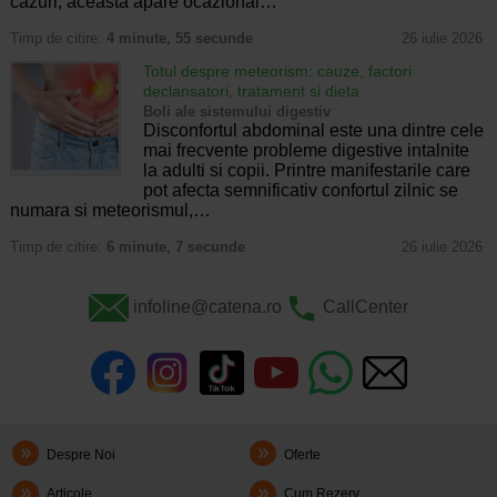
cazuri, aceasta apare ocazional…
Timp de citire:
4 minute, 55 secunde
26 iulie 2026
Totul despre meteorism: cauze, factori
declansatori, tratament si dieta
Boli ale sistemului digestiv
Disconfortul abdominal este una dintre cele
mai frecvente probleme digestive intalnite
la adulti si copii. Printre manifestarile care
pot afecta semnificativ confortul zilnic se
numara si meteorismul,…
Timp de citire:
6 minute, 7 secunde
26 iulie 2026
infoline@catena.ro
CallCenter
Despre Noi
Oferte
Articole
Cum Rezerv