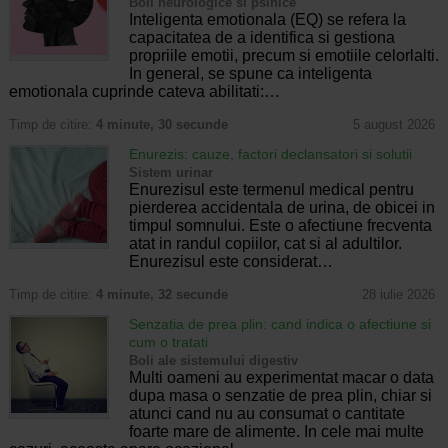
Boli neurologice si psihice
Inteligenta emotionala (EQ) se refera la
capacitatea de a identifica si gestiona
propriile emotii, precum si emotiile celorlalti.
In general, se spune ca inteligenta
emotionala cuprinde cateva abilitati:…
Timp de citire:
4 minute, 30 secunde
5 august 2026
Enurezis: cauze, factori declansatori si solutii
Sistem urinar
Enurezisul este termenul medical pentru
pierderea accidentala de urina, de obicei in
timpul somnului. Este o afectiune frecventa
atat in randul copiilor, cat si al adultilor.
Enurezisul este considerat…
Timp de citire:
4 minute, 32 secunde
28 iulie 2026
Senzatia de prea plin: cand indica o afectiune si
cum o tratati
Boli ale sistemului digestiv
Multi oameni au experimentat macar o data
dupa masa o senzatie de prea plin, chiar si
atunci cand nu au consumat o cantitate
foarte mare de alimente. In cele mai multe