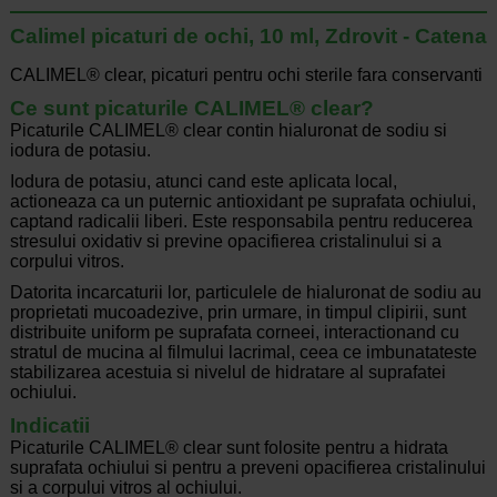
Calimel picaturi de ochi, 10 ml, Zdrovit - Catena
CALIMEL® clear, picaturi pentru ochi sterile fara conservanti
Ce sunt picaturile CALIMEL® clear?
Picaturile CALIMEL® clear contin hialuronat de sodiu si
iodura de potasiu.
Iodura de potasiu, atunci cand este aplicata local,
actioneaza ca un puternic antioxidant pe suprafata ochiului,
captand radicalii liberi. Este responsabila pentru reducerea
stresului oxidativ si previne opacifierea cristalinului si a
corpului vitros.
Datorita incarcaturii lor, particulele de hialuronat de sodiu au
proprietati mucoadezive, prin urmare, in timpul clipirii, sunt
distribuite uniform pe suprafata corneei, interactionand cu
stratul de mucina al filmului lacrimal, ceea ce imbunatateste
stabilizarea acestuia si nivelul de hidratare al suprafatei
ochiului.
Indicatii
Picaturile CALIMEL® clear sunt folosite pentru a hidrata
suprafata ochiului si pentru a preveni opacifierea cristalinului
si a corpului vitros al ochiului.