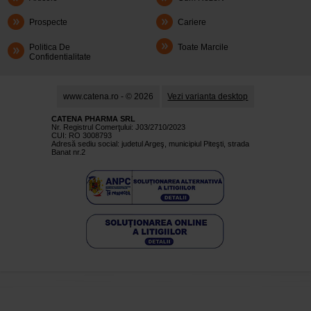
Prospecte
Cariere
Politica De
Toate Marcile
Confidentialitate
www.catena.ro - © 2026
Vezi varianta desktop
CATENA PHARMA SRL
Nr. Registrul Comerţului: J03/2710/2023
CUI: RO 3008793
Adresă sediu social: judetul Argeş, municipiul Piteşti, strada
Banat nr.2