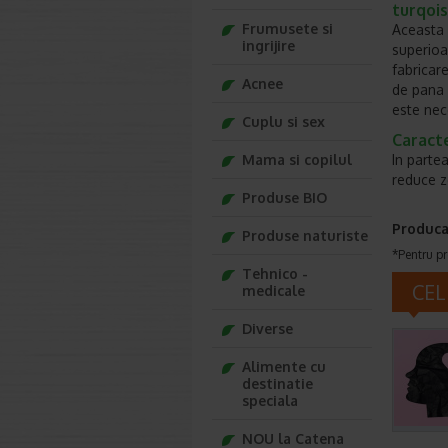
turqoi
Frumusete si
Aceasta 
ingrijire
superioar
fabricar
Acnee
de pana l
este nec
Cuplu si sex
Caracte
Mama si copilul
In parte
reduce z
Produse BIO
Produca
Produse naturiste
*Pentru pr
Tehnico -
CEL
medicale
Diverse
Alimente cu
destinatie
speciala
NOU la Catena