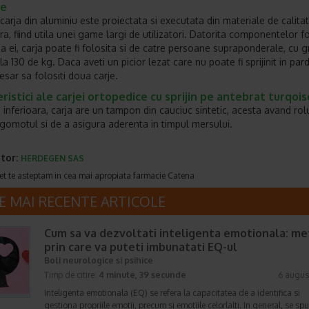
se
carja din aluminiu este proiectata si executata din materiale de calita
a, fiind utila unei game largi de utilizatori. Datorita componentelor fo
ea ei, carja poate fi folosita si de catre persoane supraponderale, cu 
a 130 de kg. Daca aveti un picior lezat care nu poate fi sprijinit in par
esar sa folositi doua carje.
ristici ale carjei ortopedice cu sprijin pe antebrat turqois
a inferioara, carja are un tampon din cauciuc sintetic, acesta avand rol
gomotul si de a asigura aderenta in timpul mersului.
tor:
HERDEGEN SAS
et te asteptam in cea mai apropiata farmacie Catena
E MAI RECENTE ARTICOLE
Cum sa va dezvoltati inteligenta emotionala: m
prin care va puteti imbunatati EQ-ul
Boli neurologice si psihice
Timp de citire:
4 minute, 39 secunde
6 augus
Inteligenta emotionala (EQ) se refera la capacitatea de a identifica si
gestiona propriile emotii, precum si emotiile celorlalti. In general, se sp