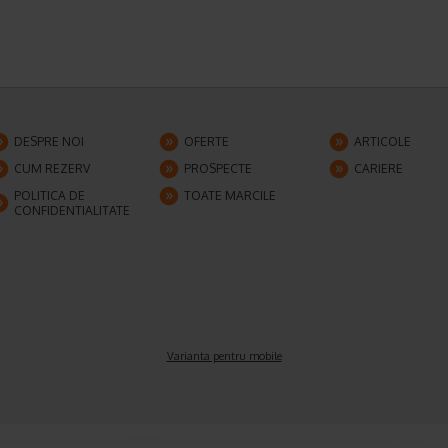
DESPRE NOI
OFERTE
ARTICOLE
CUM REZERV
PROSPECTE
CARIERE
POLITICA DE
TOATE MARCILE
CONFIDENTIALITATE
Varianta pentru mobile