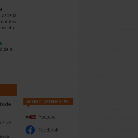
te
losite la
greutatea
doseala,
e
ul de a
GASESTI CATENA SI PE
etode
Youtube
t 2026
Facebook
une ca