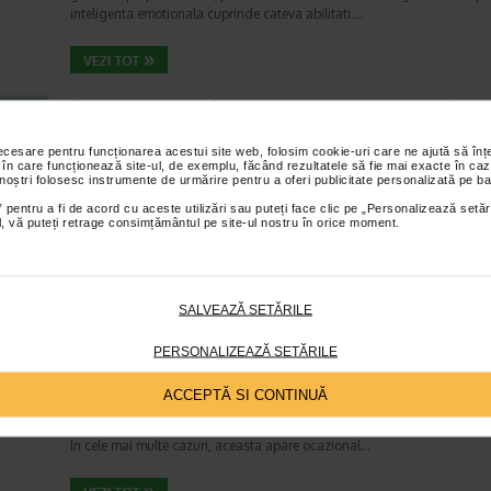
inteligenta emotionala cuprinde cateva abilitati:…
Enurezis: cauze, factori declansatori si solutii
Sistem urinar
Timp de citire:
4 minute, 32 secunde
28 iul
necesare pentru funcționarea acestui site web, folosim cookie-uri care ne ajută să î
 în care funcționează site-ul, de exemplu, făcând rezultatele să fie mai exacte în caz
Enurezisul este termenul medical pentru pierderea accidentala de urina
 noștri folosesc instrumente de urmărire pentru a oferi publicitate personalizată pe ba
obicei in timpul somnului. Este o afectiune frecventa atat in randul copii
 pentru a fi de acord cu aceste utilizări sau puteți face clic pe „Personalizează setăr
cat si al adultilor. Enurezisul este considerat…
ial, vă puteți retrage consimțământul pe site-ul nostru în orice moment.
Senzatia de prea plin: cand indica o afectiune si 
SALVEAZĂ SETĂRILE
tratati
PERSONALIZEAZĂ SETĂRILE
Boli ale sistemului digestiv
Timp de citire:
4 minute, 55 secunde
26 iul
ACCEPTĂ SI CONTINUĂ
Multi oameni au experimentat macar o data dupa masa o senzatie de 
plin, chiar si atunci cand nu au consumat o cantitate foarte mare de al
In cele mai multe cazuri, aceasta apare ocazional…