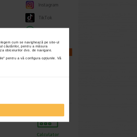
Instagram
TikTok
Whatsapp
ie 2026
nțelegem cum se navighează pe site-ul
ul căutărilor, pentru a măsura
, de
za obiceiurilor dvs. de navigare.
CALCULATOARE
lor,
ile” pentru a vă configura opțiunile. Vă
cum o
Calculator
sarcina
ie 2026
prea
imente.
Calculator