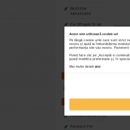
Nutritie
sanatoasa
Ce Oftapic ti se
potriveste
Acest site utilizează cookie-uri
Adora – Adorabili
Pe lângă cookie-urile care sunt strict 
nostru și ajută la îmbunătățirea modului
din prima clipa
performanța site-ului nostru. Partenerii
Puteți face clic pe „Acceptă si continuă”
Seturi cadou
puteți modifica preferințele și, în spec
Baylis&Harding
Mai multe detalii
aici
.
CONTACT
infoline@catena.ro
FARMACII
Farmacii NON-STOP
Farmacii FIV