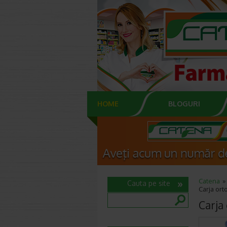
HOME
BLOGURI
Catena
Cauta pe site
Carja ort
Carja