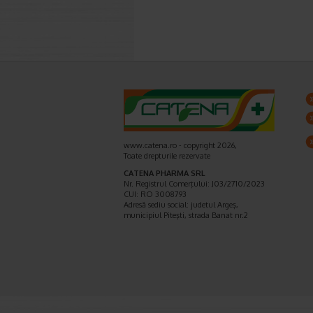
www.catena.ro - copyright 2026,
Toate drepturile rezervate
CATENA PHARMA SRL
Nr. Registrul Comerţului: J03/2710/2023
CUI: RO 3008793
Adresă sediu social: judetul Argeş,
municipiul Piteşti, strada Banat nr.2