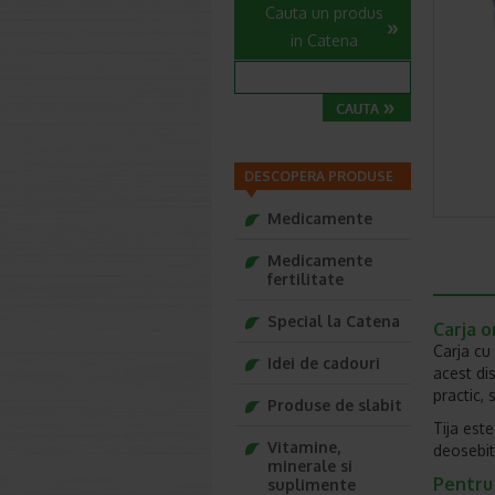
Cauta un produs
in Catena
DESCOPERA PRODUSE
Medicamente
Medicamente
fertilitate
Special la Catena
Carja o
Carja cu
Idei de cadouri
acest dis
practic, 
Produse de slabit
Tija este
Vitamine,
deosebit
minerale si
Pentru 
suplimente