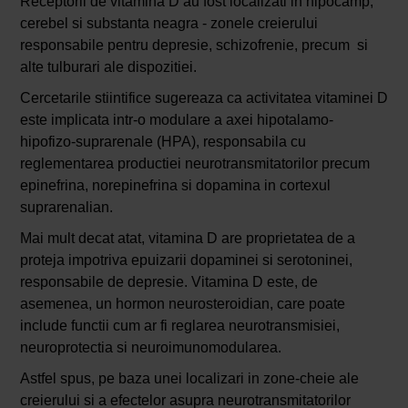
Receptorii de vitamina D au fost localizati in hipocamp,
cerebel si substanta neagra - zonele creierului
responsabile pentru depresie, schizofrenie, precum si
alte tulburari ale dispozitiei.
Cercetarile stiintifice sugereaza ca activitatea vitaminei D
este implicata intr-o modulare a axei hipotalamo-
hipofizo-suprarenale (HPA), responsabila cu
reglementarea productiei neurotransmitatorilor precum
epinefrina, norepinefrina si dopamina in cortexul
suprarenalian.
Mai mult decat atat, vitamina D are proprietatea de a
proteja impotriva epuizarii dopaminei si serotoninei,
responsabile de depresie. Vitamina D este, de
asemenea, un hormon neurosteroidian, care poate
include functii cum ar fi reglarea neurotransmisiei,
neuroprotectia si neuroimunomodularea.
Astfel spus, pe baza unei localizari in zone-cheie ale
creierului si a efectelor asupra neurotransmitatorilor