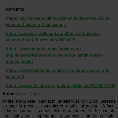
Referinte:
https://my.clevelandclinic.org/health/diseases/15050-
vitamin-d-vitamin-d-deficiency
https://www.verywellmind.com/the-link-between-
vitamin-d-and-depression-5089428
https://www.webmd.com/vitamins-and-
supplements/what-to-know-about-vitamin-d-and-
mental-health
https://www.healthline.com/nutrition/depression-and-
vitamin-d
https://www.ncbi.nlm.nih.gov/pmc/articles/PMC5077255/
Autor:
Andrei Radu
Andrei Radu este licentiat in jurnalism, iar din 2006 lucreaza
cu spor in presa si comunicare, marile lui pasiuni. A facut
echipa cu jurnalisti cunoscuti la departamentele de sport ale
unor televiziuni importante, a cunoscut tainele scrisului