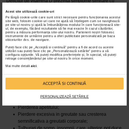
Deficitul de vitamina D prezinta simptome similare cu
cele legate de depresie:
Acest site utilizează cookie-uri
Schimbari de dispozitie insotite de sentimente
Pe lângă cookie-urile care sunt strict necesare pentru funcționarea acestui
site web, folosim cookie-uri care ne ajută să înțelegem cum se navighează
coplesitoare de disperare, tristete, posibil urmate
pe site-ul nostru și ajută la îmbunătățirea modului în care funcționează site-
ul, de exemplu, făcând rezultatele să fie mai exacte în cazul căutărilor,
de depresie;
pentru a măsura performanța site-ului nostru. Partenerii noștri folosesc
instrumente de urmărire pentru a oferi publicitate personalizată pe baza
Stari de oboseala, agitatie, care, ulterior, pot duce
obiceiurilor dvs. de navigare.
la depresie;
Puteți face clic pe „Acceptă si continuă” pentru a fi de acord cu aceste
utilizări sau puteți face clic pe „Personalizează setările” pentru a vă
Tulburari nervoase, care pot fi deja un semn de
configura opțiunile. Vă puteți modifica preferințele și, în special, vă puteți
depresie;
retrage consimțământul pe site-ul nostru în orice moment.
Irascibilitate;
Mai multe detalii
aici
.
Pierderi de memorie;
Pierderea interesului pentru activitati care au starnit
ACCEPTĂ SI CONTINUĂ
anterior entuziasm, urmata de depresie;
Ganduri suicidare, instalate deja in depresie;
PERSONALIZEAZĂ SETĂRILE
Anxietate, care poate trada un inceput de depresie;
Pierderea apetitului;
Pierdere excesiva in greutate sau cresterea
semnificativa a greutatii corporale;
Tulburari de somn, insomnii, care, ulterior, pot duce