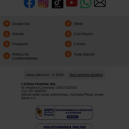
Despre Noi
Oferte
Articole
Cum Rezerv
Prospecte
Cariere
Politica De
Toate Marcile
Confidentialitate
www.catena.ro - © 2026
Vezi varianta desktop
CATENA PHARMA SRL
Nr. Registrul Comerţului: J03/2710/2023
CUI: RO 3008793
Adresă sediu social: judetul Argeş, municipiul Piteşti, strada
Banat nr.2