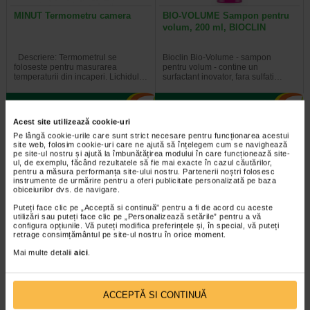
MINUT Termometru camera
BIO-VOLUME Sampon pentru
volum, 200 ml, BIOCLIN
Descriere: Termometrul se
Bioclin Bio-Volume - sampon
foloseste pentru masurarea
pentru volum - contine un
temperaturii din incaperi. Lichidul…
surfactant inovator, fara sulfati…
Acest site utilizează cookie-uri
Pe lângă cookie-urile care sunt strict necesare pentru funcționarea acestui
site web, folosim cookie-uri care ne ajută să înțelegem cum se navighează
pe site-ul nostru și ajută la îmbunătățirea modului în care funcționează site-
ul, de exemplu, făcând rezultatele să fie mai exacte în cazul căutărilor,
pentru a măsura performanța site-ului nostru. Partenerii noștri folosesc
instrumente de urmărire pentru a oferi publicitate personalizată pe baza
obiceiurilor dvs. de navigare.
Puteți face clic pe „Acceptă si continuă” pentru a fi de acord cu aceste
utilizări sau puteți face clic pe „Personalizează setările” pentru a vă
configura opțiunile. Vă puteți modifica preferințele și, în special, vă puteți
retrage consimțământul pe site-ul nostru în orice moment.
Imunovit gummy, 30 jeleuri
Tensiometru brat OMRON M2 N
Mai multe detalii
aici
.
fara zahar, NATURALIS
+ TAXA VERDE 0.38 RON
Imunovit Gummy este un supliment
Tensiometru automat de brat
ACCEPTĂ SI CONTINUĂ
alimentar sub forma de jeleuri, fara
OMRON M2 masoara simplu si
zahar, creat special pentru a…
rapid tensiunea arteriala si pulsul…