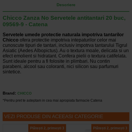
Descriere
Chicco Zanza No Servetele antitantari 20 buc,
09569-9 - Catena
Servetele umede protectie naturala impotriva tantarilor
Chicco
ofera protectie impotriva intepaturilor
celor mai
cunoscute tipuri de tantari, inclusiv impotrva tantarului Tigrul
Asiatic (Aedes Albopictus). Au o textura moale, delicata si un
efect emolient si hidratant. Confera pielii o textura catifelata.
Sunt ideale pentru a fi folosite in plimbari. Nu contin
parabeni, alcool sau coloranti, nici silicon sau parfumuri
sintetice.
Brand:
CHICCO
*Pentru pret te asteptam in cea mai apropiata farmacie Catena
VEZI PRODUSE DIN ACEEASI CATEGORIE
Plătești 2, primești 3
Plătești 2, primești 3