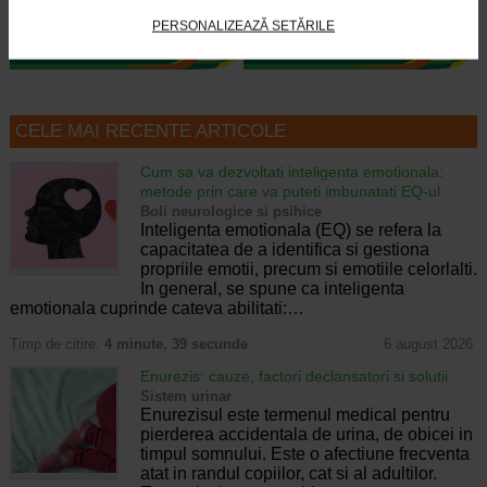
PERSONALIZEAZĂ SETĂRILE
CELE MAI RECENTE ARTICOLE
Cum sa va dezvoltati inteligenta emotionala:
metode prin care va puteti imbunatati EQ-ul
Boli neurologice si psihice
Inteligenta emotionala (EQ) se refera la
capacitatea de a identifica si gestiona
propriile emotii, precum si emotiile celorlalti.
In general, se spune ca inteligenta
emotionala cuprinde cateva abilitati:…
Timp de citire:
4 minute, 39 secunde
6 august 2026
Enurezis: cauze, factori declansatori si solutii
Sistem urinar
Enurezisul este termenul medical pentru
pierderea accidentala de urina, de obicei in
timpul somnului. Este o afectiune frecventa
atat in randul copiilor, cat si al adultilor.