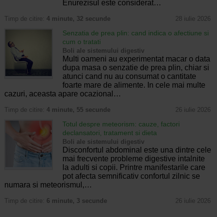
Enurezisul este considerat…
Timp de citire:
4 minute, 32 secunde
28 iulie 2026
Senzatia de prea plin: cand indica o afectiune si
cum o tratati
Boli ale sistemului digestiv
Multi oameni au experimentat macar o data
dupa masa o senzatie de prea plin, chiar si
atunci cand nu au consumat o cantitate
foarte mare de alimente. In cele mai multe
cazuri, aceasta apare ocazional…
Timp de citire:
4 minute, 55 secunde
26 iulie 2026
Totul despre meteorism: cauze, factori
declansatori, tratament si dieta
Boli ale sistemului digestiv
Disconfortul abdominal este una dintre cele
mai frecvente probleme digestive intalnite
la adulti si copii. Printre manifestarile care
pot afecta semnificativ confortul zilnic se
numara si meteorismul,…
Timp de citire:
6 minute, 3 secunde
26 iulie 2026