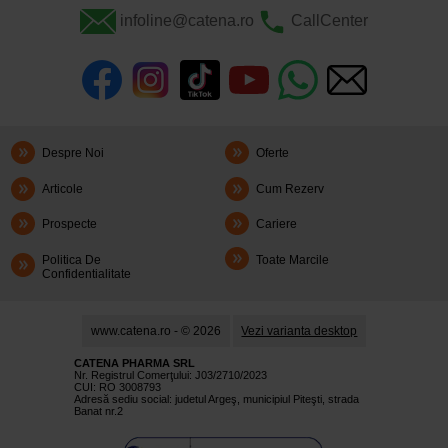
infoline@catena.ro
CallCenter
Despre Noi
Oferte
Articole
Cum Rezerv
Prospecte
Cariere
Politica De
Toate Marcile
Confidentialitate
www.catena.ro - © 2026
Vezi varianta desktop
CATENA PHARMA SRL
Nr. Registrul Comerţului: J03/2710/2023
CUI: RO 3008793
Adresă sediu social: judetul Argeş, municipiul Piteşti, strada
Banat nr.2