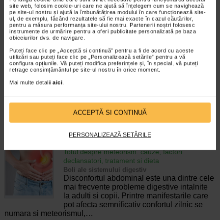
pierderea accidentala de urina, de obicei in
site web, folosim cookie-uri care ne ajută să înțelegem cum se navighează
timpul somnului. Este o afectiune frecventa
pe site-ul nostru și ajută la îmbunătățirea modului în care funcționează site-
ul, de exemplu, făcând rezultatele să fie mai exacte în cazul căutărilor,
atat in randul copiilor, cat si al adultilor.
pentru a măsura performanța site-ului nostru. Partenerii noștri folosesc
Enurezisul este considerat…
instrumente de urmărire pentru a oferi publicitate personalizată pe baza
obiceiurilor dvs. de navigare.
Timp de citire:
4 minute, 32 secunde
28 iulie 2026
Puteți face clic pe „Acceptă si continuă” pentru a fi de acord cu aceste
utilizări sau puteți face clic pe „Personalizează setările” pentru a vă
Senzatia de prea plin: cand indica o afectiune si
configura opțiunile. Vă puteți modifica preferințele și, în special, vă puteți
cum o tratati
retrage consimțământul pe site-ul nostru în orice moment.
Boli ale sistemului digestiv
Mai multe detalii
aici
.
Multi oameni au experimentat macar o data
dupa masa o senzatie de prea plin, chiar si
atunci cand nu au consumat o cantitate
foarte mare de alimente. In cele mai multe
ACCEPTĂ SI CONTINUĂ
cazuri, aceasta apare ocazional…
PERSONALIZEAZĂ SETĂRILE
Timp de citire:
4 minute, 55 secunde
26 iulie 2026
Totul despre meteorism: cauze, factori
declansatori, tratament si dieta
Boli ale sistemului digestiv
Disconfortul abdominal este una dintre cele
mai frecvente probleme digestive intalnite
la adulti si copii. Printre manifestarile care
pot afecta semnificativ confortul zilnic se
numara si meteorismul,…