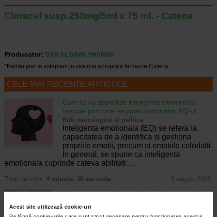
Cloracef susp.250mg/5ml x 75 ml. - Catena
Producator:
DAR AL DAWA PHARMA
*Pentru pret te asteptam in cea mai apropiata farmacie Catena
CELE MAI RECENTE ARTICOLE
Cum sa va dezvoltati inteligenta emotionala:
metode prin care va puteti imbunatati EQ-ul
Boli neurologice si psihice
Inteligenta emotionala (EQ) se refera la
capacitatea de a identifica si gestiona
propriile emotii, precum si emotiile celorlalti.
In general, se spune ca inteligenta
emotionala cuprinde cateva abilitati:…
Timp de citire:
4 minute, 30 secunde
5 august 2026
Enurezis: cauze, factori declansatori si solutii
Sistem urinar
Acest site utilizează cookie-uri
Enurezisul este termenul medical pentru
Pe lângă cookie-urile care sunt strict necesare pentru funcționarea acestui