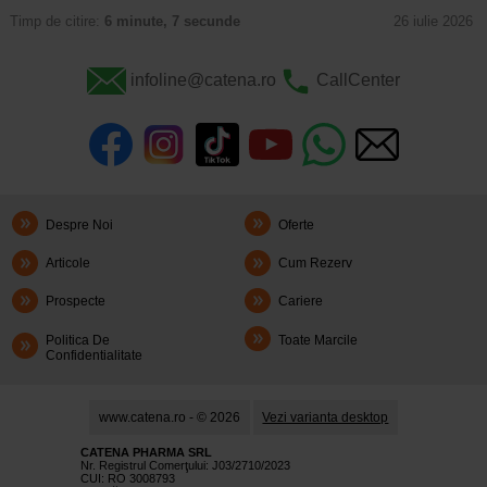
Timp de citire:
6 minute, 7 secunde
26 iulie 2026
infoline@catena.ro
CallCenter
Despre Noi
Oferte
Articole
Cum Rezerv
Prospecte
Cariere
Politica De
Toate Marcile
Confidentialitate
www.catena.ro - © 2026
Vezi varianta desktop
CATENA PHARMA SRL
Nr. Registrul Comerţului: J03/2710/2023
CUI: RO 3008793