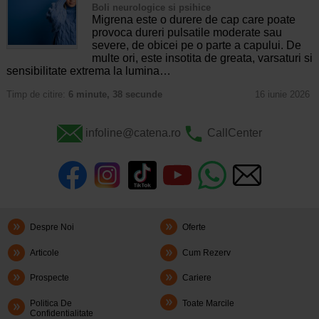
Boli neurologice si psihice
Migrena este o durere de cap care poate
provoca dureri pulsatile moderate sau
severe, de obicei pe o parte a capului. De
multe ori, este insotita de greata, varsaturi si
sensibilitate extrema la lumina…
Timp de citire:
6 minute, 38 secunde
16 iunie 2026
infoline@catena.ro
CallCenter
Despre Noi
Oferte
Articole
Cum Rezerv
Prospecte
Cariere
Politica De
Toate Marcile
Confidentialitate