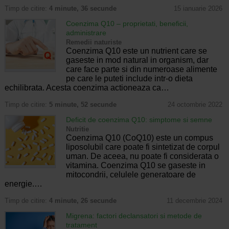
Timp de citire:
4 minute, 36 secunde
15 ianuarie 2026
Coenzima Q10 – proprietati, beneficii,
administrare
Remedii naturiste
Coenzima Q10 este un nutrient care se
gaseste in mod natural in organism, dar
care face parte si din numeroase alimente
pe care le puteti include intr-o dieta
echilibrata. Acesta coenzima actioneaza ca…
Timp de citire:
5 minute, 52 secunde
24 octombrie 2022
Deficit de coenzima Q10: simptome si semne
Nutritie
Coenzima Q10 (CoQ10) este un compus
liposolubil care poate fi sintetizat de corpul
uman. De aceea, nu poate fi considerata o
vitamina. Coenzima Q10 se gaseste in
mitocondrii, celulele generatoare de
energie.…
Timp de citire:
4 minute, 26 secunde
11 decembrie 2024
Migrena: factori declansatori si metode de
tratament