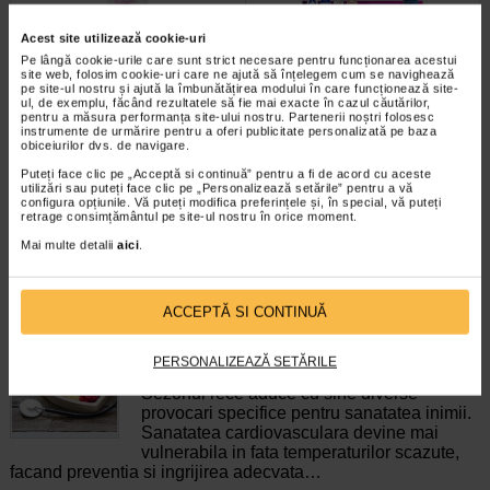
Acest site utilizează cookie-uri
BIO-VOLUME Sampon pentru
HartMann Veroval duo control
Pe lângă cookie-urile care sunt strict necesare pentru funcționarea acestui
site web, folosim cookie-uri care ne ajută să înțelegem cum se navighează
volum, 200 ml, BIOCLIN
tensiometru automat brat
pe site-ul nostru și ajută la îmbunătățirea modului în care funcționează site-
ul, de exemplu, făcând rezultatele să fie mai exacte în cazul căutărilor,
pentru a măsura performanța site-ului nostru. Partenerii noștri folosesc
Bioclin Bio-Volume - sampon
Veroval Duo Control este un
instrumente de urmărire pentru a oferi publicitate personalizată pe baza
pentru volum - contine un
tensiometru de brat complet
obiceiurilor dvs. de navigare.
surfactant inovator, fara sulfati…
automat, cu doua metode de…
Puteți face clic pe „Acceptă si continuă” pentru a fi de acord cu aceste
utilizări sau puteți face clic pe „Personalizează setările” pentru a vă
configura opțiunile. Vă puteți modifica preferințele și, în special, vă puteți
retrage consimțământul pe site-ul nostru în orice moment.
Mai multe detalii
aici
.
ARTICOLE RECOMANDATE
ACCEPTĂ SI CONTINUĂ
Sanatatea inimii in sezonul rece. Riscuri si
strategii de prevenire
PERSONALIZEAZĂ SETĂRILE
Boli de inima
Sezonul rece aduce cu sine diverse
provocari specifice pentru sanatatea inimii.
Sanatatea cardiovasculara devine mai
vulnerabila in fata temperaturilor scazute,
facand preventia si ingrijirea adecvata…